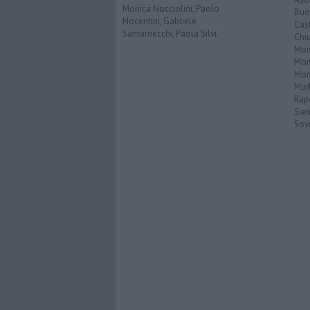
Monica Nocciolini, Paolo
Buo
Nocentini, Gabriele
Cas
Santarnecchi, Paola Silvi.
Chi
Mon
Mont
Mon
Mur
Rap
Sie
Sovi