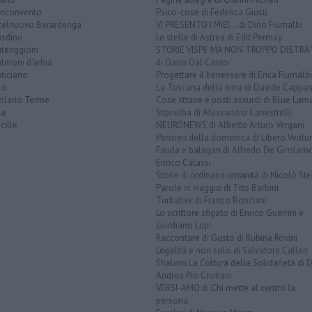
nconvento
Psico-cose di Federica Giusti
telnuovo Berardenga
VI PRESENTO I MIEI... di Dino Fiumalbi
usdino
Le stelle di Astrea di Edit Permay
teriggioni
STORIE VISPE MA NON TROPPO DISTR
eroni d'arbia
di Dario Dal Canto
ticiano
Progettare il benessere di Erica Fiumalbi
lo
La Toscana della birra di Davide Cappan
olano Terme
Cose strane e posti assurdi di Blue Lam
na
Storielba di Alessandro Canestrelli
cille
NEURONEWS di Alberto Arturo Vergani
Pensieri della domenica di Libero Ventur
Fauda e balagan di Alfredo De Girolam
Enrico Catassi
Storie di ordinaria umanità di Nicolò Ste
Parole in viaggio di Tito Barbini
Turbative di Franco Bonciani
Lo scrittore sfigato di Enrico Guerrini e
Gordiano Lupi
Raccontare di Gusto di Rubina Rovini
Legalità e non solo di Salvatore Calleri
Shalom La Cultura della Solidarietà di 
Andrea Pio Cristiani
VERSI-AMO di Chi mette al centro la
persona