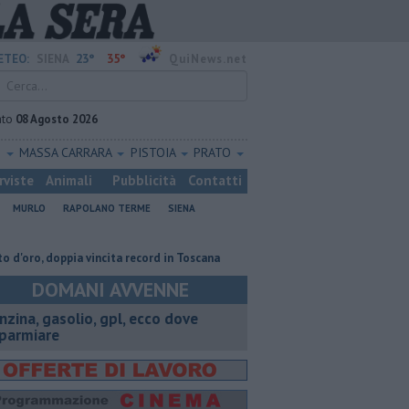
23°
35°
ETEO:
SIENA
QuiNews.net
ato
08 Agosto 2026
O
MASSA CARRARA
PISTOIA
PRATO
rviste
Animali
Pubblicità
Contatti
MURLO
RAPOLANO TERME
SIENA
 doppia vincita record in Toscana
Una sonda congelata contro le malatt
DOMANI AVVENNE
enzina, gasolio, gpl, ecco dove
sparmiare