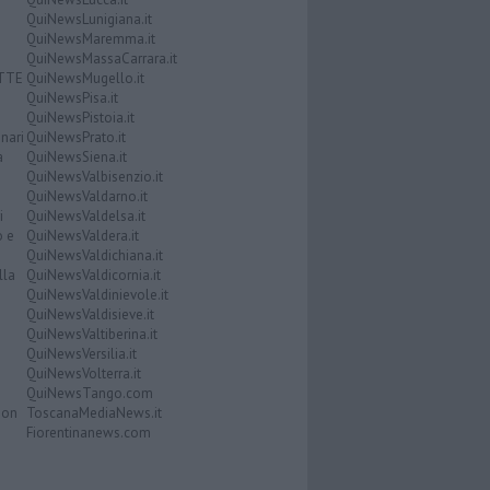
QuiNewsLunigiana.it
QuiNewsMaremma.it
QuiNewsMassaCarrara.it
ATTE
QuiNewsMugello.it
QuiNewsPisa.it
QuiNewsPistoia.it
nari
QuiNewsPrato.it
a
QuiNewsSiena.it
QuiNewsValbisenzio.it
QuiNewsValdarno.it
i
QuiNewsValdelsa.it
o e
QuiNewsValdera.it
QuiNewsValdichiana.it
lla
QuiNewsValdicornia.it
QuiNewsValdinievole.it
QuiNewsValdisieve.it
QuiNewsValtiberina.it
QuiNewsVersilia.it
QuiNewsVolterra.it
QuiNewsTango.com
Don
ToscanaMediaNews.it
Fiorentinanews.com