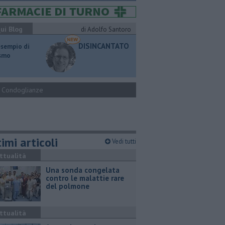
ui Blog
di Adolfo Santoro
DISINCANTATO
esempio di
ismo
Condoglianze
imi articoli
Vedi tutti
ttualità
Una sonda congelata
contro le malattie rare
del polmone
ttualità