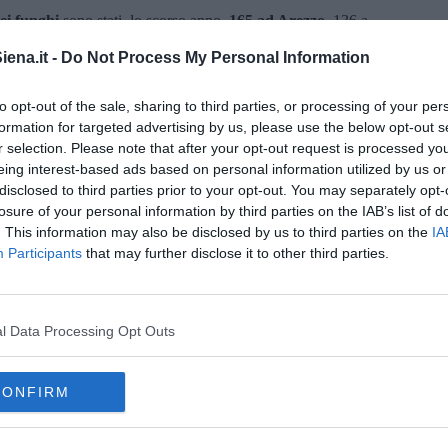
dei funghi
sono stati, lo scorso anno,
165 ad Arezzo
, 136 a
 a controllo sono stati complessivamente 3.318 (777 Arezzo,
ena.it -
Do Not Process My Personal Information
tati trovati solo
4 dal potenziale esito mortale e tutti nella
to opt-out of the sale, sharing to third parties, or processing of your per
so anno si sono comunque registrate
71 intossicazioni
:
7 ad
formation for targeted advertising by us, please use the below opt-out s
ti si aggiungono 3 non residenti nella Asl Toscana sud est. L’età
r selection. Please note that after your opt-out request is processed y
9 anni a un massimo di 82. Maschi e femmine quasi in perfetto
eing interest-based ads based on personal information utilized by us or
disclosed to third parties prior to your opt-out. You may separately opt-
losure of your personal information by third parties on the IAB’s list of
. This information may also be disclosed by us to third parties on the
IA
Participants
that may further disclose it to other third parties.
oscana iscriviti alla
Newsletter QUInews - ToscanaMedia.
amente nella tua casella di posta.
l Data Processing Opt Outs
CONFIRM
funghi