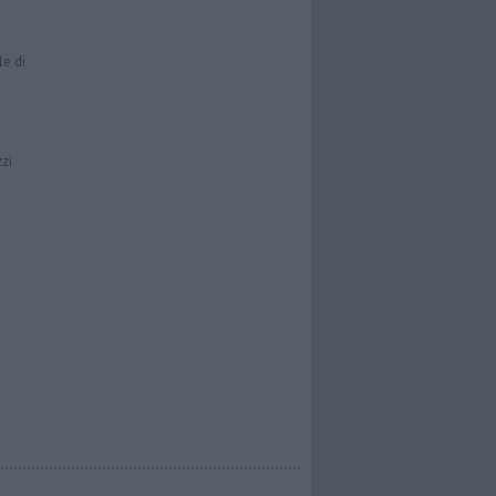
le di
zzi