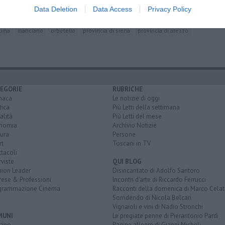
Data Deletion
Data Access
Privacy Policy
enzione
siena
colle val d'elsa
camucia
montevarchi
sansepolcro
tima
manciano
orbetello
provincia di siena
provincia di arezzo
EGORIE
RUBRICHE
naca
Le notizie di oggi
tica
Più Letti della settimana
alità
Più Letti del mese
nomia
Archivio Notizie
ura
Persone
rt
Toscani in TV
tacoli
rviste
QUI BLOG
nion Leader
Disincantato di Adolfo Santoro
rese & Professioni
Incontri d'arte di Riccardo Ferrucci
grammazione Cinema
Racconti della domenica di Marco Celat
Sorridendo di Nicola Belcari
Vignaioli e vini di Nadio Stronchi
MUNI
Le pregiate penne di Pierantonio Pardi
iano
Pagine allegre di Gianni Micheli