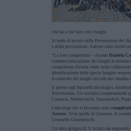
che ha a che fare con i funghi.
Si tratta di tecnici della Prevenzione del di
e della prevenzione. Adesso sono iscritti n
“Le loro competenze – ricorda
Daniela Ca
commercializzazione dei funghi in termini di
competenza diventa vitale nella collaborazi
identificazione delle specie fungine respons
il controllo dei funghi raccolti dai cittadin
E questo agli Sportelli micologici, distribuit
Prevenzione. Un servizio completamente gra
Camucia, Montevarchi, Sansepolcro, Poppi
I micologi che vi lavorano sono
complessi
Arezzo
, 10 in quella di Grosseto. Il coord
Leonardo Ginanneschi.
Un altro gruppo di 11 tecnici sta seguendo 