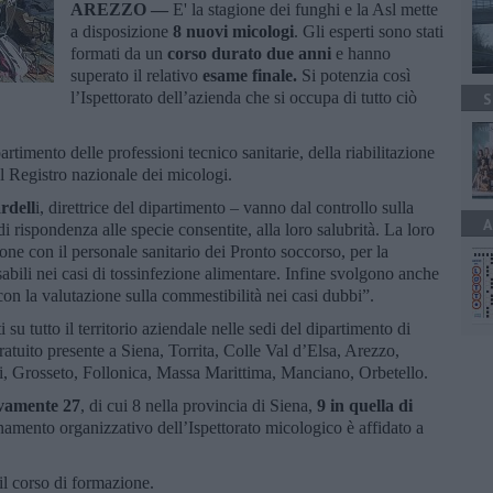
AREZZO —
E' la stagione dei funghi e la Asl mette
a disposizione
8 nuovi micologi
. Gli esperti sono stati
formati da un
corso durato due anni
e hanno
superato il relativo
esame finale.
Si potenzia così
l’Ispettorato dell’azienda che si occupa di tutto ciò
S
partimento delle professioni tecnico sanitarie, della riabilitazione
el Registro nazionale dei micologi.
rdell
i, direttrice del dipartimento – vanno dal controllo sulla
A
 rispondenza alle specie consentite, alla loro salubrità. La loro
one con il personale sanitario dei Pronto soccorso, per la
abili nei casi di tossinfezione alimentare. Infine svolgono anche
i con la valutazione sulla commestibilità nei casi dubbi”.
i su tutto il territorio aziendale nelle sedi del dipartimento di
tuito presente a Siena, Torrita, Colle Val d’Elsa, Arezzo,
, Grosseto, Follonica, Massa Marittima, Manciano, Orbetello.
vamente 27
, di cui 8 nella provincia di Siena,
9 in quella di
inamento organizzativo dell’Ispettorato micologico è affidato a
il corso di formazione.