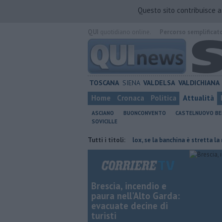
Questo sito contribuisce 
QUI
quotidiano online.
Percorso semplificat
TOSCANA
SIENA
VALDELSA
VALDICHIANA
Home
Cronaca
Politica
Attualità
ASCIANO
BUONCONVENTO
CASTELNUOVO B
SOVICILLE
lattie rare del polmone
Autovelox, se la banchina è stretta la multa è 
Tutti i titoli:
Brescia, incendio e
paura nell'Alto Garda:
evacuate decine di
turisti