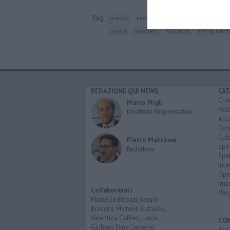
Tag
arezzo
micologia
dipartimento di prev
poppi
grosseto
follonica
massa marit
REDAZIONE QUI NEWS
CAT
Cro
Marco Migli
Poli
Direttore Responsabile
Attu
Eco
Cult
Pietro Mattonai
Spo
Redattore
Spet
Inte
Opi
Imp
Collaboratori
Pro
Marcella Bitozzi, Sergio
Braccini, Michele Bufalino,
Valentina Caffieri, Linda
CO
Giuliani, Dina Laurenzi,
Asc