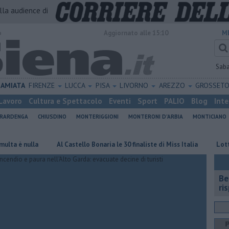
alla audience di
o
Aggiornato alle 15:10
M
Sab
AMIATA
FIRENZE
LUCCA
PISA
LIVORNO
AREZZO
GROSSET
Lavoro
Cultura e Spettacolo
Eventi
Sport
PALIO
Blog
Inte
ERARDENGA
CHIUSDINO
MONTERIGGIONI
MONTERONI D'ARBIA
MONTICIANO
nulla
Al Castello Bonaria le 30 finaliste di Miss Italia
Lotto d'oro,
​B
ri