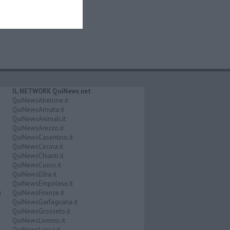
IL NETWORK QuiNews.net
QuiNewsAbetone.it
QuiNewsAmiata.it
QuiNewsAnimali.it
QuiNewsArezzo.it
QuiNewsCasentino.it
QuiNewsCecina.it
QuiNewsChianti.it
QuiNewsCuoio.it
QuiNewsElba.it
QuiNewsEmpolese.it
i
QuiNewsFirenze.it
QuiNewsGarfagnana.it
QuiNewsGrosseto.it
QuiNewsLivorno.it
QuiNewsLucca.it