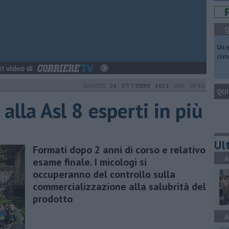
Q
​Un 
civ
GIOVEDÌ
21 OTTOBRE 2021
ORE 09:30
QUI
alla Asl 8 esperti in più
Ult
Formati dopo 2 anni di corso e relativo
A
esame finale. I micologi si
occuperanno del controllo sulla
commercializzazione alla salubrità del
prodotto
A