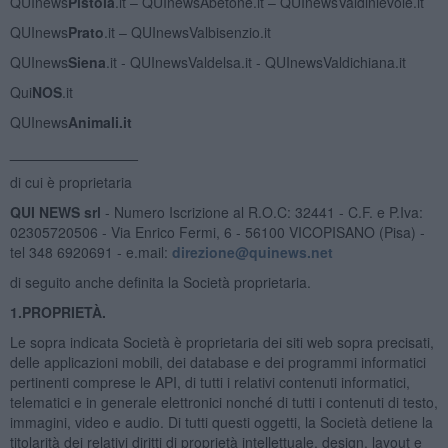
QUInews
Pistoia
.it – QUInewsAbetone.it – QUInewsValdinievole.it
QUInews
Prato
.it – QUInewsValbisenzio.it
QUInews
Siena
.it - QUInewsValdelsa.it - QUInewsValdichiana.it
Qui
NOS
.it
QUInews
Animali.it
________________
di cui è proprietaria
QUI NEWS srl
- Numero Iscrizione al R.O.C: 32441 - C.F. e P.Iva:
02305720506 - Via Enrico Fermi, 6 - 56100 VICOPISANO (Pisa) -
tel 348 6920691 - e.mail:
direzione@quinews.net
di seguito anche definita la Società proprietaria.
1.PROPRIETÀ.
Le sopra indicata Società è proprietaria dei siti web sopra precisati,
delle applicazioni mobili, dei database e dei programmi informatici
pertinenti comprese le API, di tutti i relativi contenuti informatici,
telematici e in generale elettronici nonché di tutti i contenuti di testo,
immagini, video e audio. Di tutti questi oggetti, la Società detiene la
titolarità dei relativi diritti di proprietà intellettuale, design, layout e