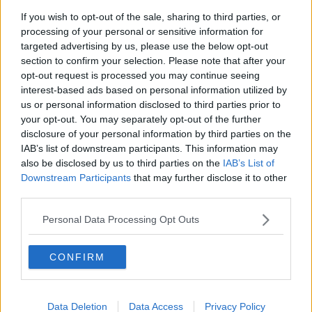
• l’abbinamento di colori e il layout dei siti web,
If you wish to opt-out of the sale, sharing to third parties, or
• gli URL,
processing of your personal or sensitive information for
• tutti i relativi contenuti informatici, telematici e in generale
targeted advertising by us, please use the below opt-out
elettronici,
• informazioni e dati,
section to confirm your selection. Please note that after your
• tutti i contenuti di testo, immagini, video e audio,
opt-out request is processed you may continue seeing
• tutti gli altri materiali presenti sui sopra indicati siti web e
interest-based ads based on personal information utilized by
non appartenenti alle categorie
us or personal information disclosed to third parties prior to
your opt-out. You may separately opt-out of the further
indicate sopra.
disclosure of your personal information by third parties on the
Tutti i marchi citati sui siti sopra indicati sono esclusiva degli aventi
IAB’s list of downstream participants. This information may
diritto. Detti marchi sono citati a solo scopo commerciale,
also be disclosed by us to third parties on the
IAB’s List of
pubblicitario e di comunicazione. Si dichiara pertanto che su di essi
Downstream Participants
that may further disclose it to other
la Società non vanta alcun diritto.
third parties.
3.TIPOLOGIE DI UTENTI.
La Società distingue due tipi di utenti dei
Personal Data Processing Opt Outs
propri siti web:
UTENTI-PERSONE FISICHE ovvero gli esseri umani;
CONFIRM
UTENTI-MACCHINE ovvero i bot o tutte le altre forme di macchine
che vengono applicati ai sopra indicati siti web da terzi.
4.ACCETTAZIONE
. Tutti i termini e le condizioni presenti in questo
Data Deletion
Data Access
Privacy Policy
corpo contrattuale di utilizzo si intendono accettati dall’utente