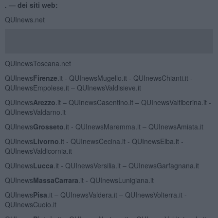
. —
dei siti web:
QUInews.net
QUInewsToscana.net
QUInews
Firenze
.it - QUInewsMugello.it - QUInewsChianti.it -
QUInewsEmpolese.it – QUInewsValdisieve.it
QUInews
Arezzo
.it – QUInewsCasentino.it – QUInewsValtiberina.it -
QUInewsValdarno.it
QUInews
Grosseto
.it - QUInewsMaremma.it – QUInewsAmiata.it
QUInews
Livorno
.it - QUInewsCecina.it - QUInewsElba.it -
QUInewsValdicornia.it
QUInews
Lucca
.it - QUInewsVersilia.it – QUInewsGarfagnana.it
QUInews
MassaCarrara
.it - QUInewsLunigiana.it
QUInews
Pisa
.it – QUInewsValdera.it – QUInewsVolterra.it -
QUInewsCuoio.it