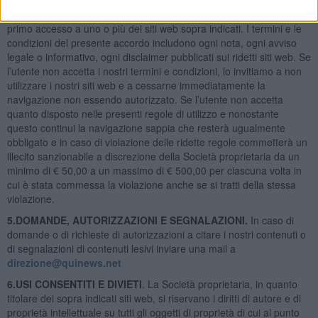
(persona fisica o terzi gestori della macchina) al momento del
primo accesso a uno o più dei siti web sopra indicati. I termini e le
condizioni del presente accordo includono ogni nota, ogni avviso
legale o informativo, ogni disclaimer pubblicati sui ridetti siti web. Se
l’utente non accetta i nostri termini e condizioni, lo invitiamo a non
utilizzare i nostri siti web e a cessarne immediatamente la
navigazione non essendo autorizzato. Se l’utente non accetta
quanto disposto nelle presenti regole di utilizzo e nonostante
questo continui la navigazione sappia che resterà ugualmente
obbligato e in caso di violazione delle ridette regole commetterà un
illecito sanzionabile a discrezione della Società proprietaria da un
minimo di € 50,00 a un massimo di € 500,00 per ciascuna volta in
cui è stata commessa la violazione anche se si tratti della stessa
violazione.
5.DOMANDE, AUTORIZZAZIONI E SEGNALAZIONI.
In caso di
domande o di richieste di autorizzazioni a citare i nostri contenuti o
di segnalazioni di contenuti lesivi inviare una mail a
direzione@quinews.net
6.USI CONSENTITI E DIVIETI
. La Società proprietaria, in quanto
titolare dei sopra indicati siti web, si riservano i diritti di autore e di
proprietà intellettuale su tutti gli oggetti di proprietà di cui al punto