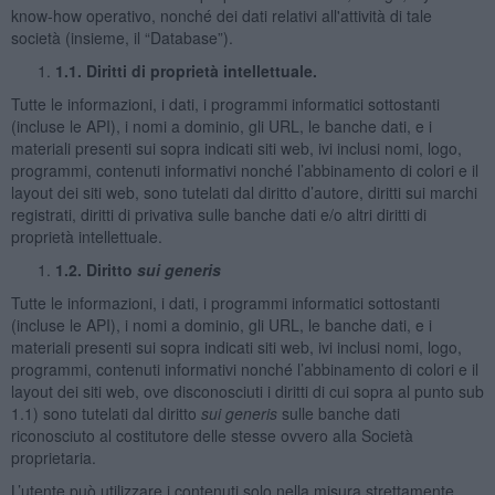
know-how operativo, nonché dei dati relativi all'attività di tale
società (insieme, il “Database”).
1.1. Diritti di proprietà intellettuale.
Tutte le informazioni, i dati, i programmi informatici sottostanti
(incluse le API), i nomi a dominio, gli URL, le banche dati, e i
materiali presenti sui sopra indicati siti web, ivi inclusi nomi, logo,
programmi, contenuti informativi nonché l’abbinamento di colori e il
layout dei siti web, sono tutelati dal diritto d’autore, diritti sui marchi
registrati, diritti di privativa sulle banche dati e/o altri diritti di
proprietà intellettuale.
1.2. Diritto
sui generis
Tutte le informazioni, i dati, i programmi informatici sottostanti
(incluse le API), i nomi a dominio, gli URL, le banche dati, e i
materiali presenti sui sopra indicati siti web, ivi inclusi nomi, logo,
programmi, contenuti informativi nonché l’abbinamento di colori e il
layout dei siti web, ove disconosciuti i diritti di cui sopra al punto sub
1.1) sono tutelati dal diritto
sui generis
sulle banche dati
riconosciuto al costitutore delle stesse ovvero alla Società
proprietaria.
L’utente può utilizzare i contenuti solo nella misura strettamente