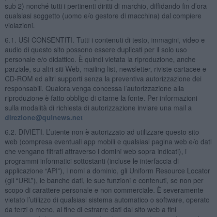
sub 2) nonché tutti i pertinenti diritti di marchio, diffidando fin d’ora
qualsiasi soggetto (uomo e/o gestore di macchina) dal compiere
violazioni.
6.1. USI CONSENTITI. Tutti i contenuti di testo, immagini, video e
audio di questo sito possono essere duplicati per il solo uso
personale e/o didattico. È quindi vietata la riproduzione, anche
parziale, su altri siti Web, mailing list, newsletter, riviste cartacee e
CD-ROM ed altri supporti senza la preventiva autorizzazione dei
responsabili. Qualora venga concessa l’autorizzazione alla
riproduzione è fatto obbligo di citarne la fonte. Per informazioni
sulla modalità di richiesta di autorizzazione inviare una mail a
direzione@quinews.net
6.2. DIVIETI. L’utente non è autorizzato ad utilizzare questo sito
web (compresa eventuali app mobili e qualsiasi pagina web e/o dati
che vengano filtrati attraverso i domini web sopra indicati), i
programmi informatici sottostanti (incluse le interfaccia di
applicazione “API”), i nomi a dominio, gli Uniform Resource Locator
(gli “URL”), le banche dati, le sue funzioni e contenuti, se non per
scopo di carattere personale e non commerciale. È severamente
vietato l’utilizzo di qualsiasi sistema automatico o software, operato
da terzi o meno, al fine di estrarre dati dal sito web a fini