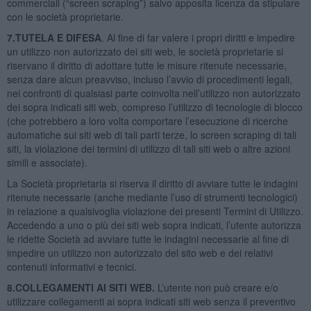
commerciali (“screen scraping”) salvo apposita licenza da stipulare
con le società proprietarie.
7.TUTELA E DIFESA
. Al fine di far valere i propri diritti e impedire
un utilizzo non autorizzato dei siti web, le società proprietarie si
riservano il diritto di adottare tutte le misure ritenute necessarie,
senza dare alcun preavviso, incluso l’avvio di procedimenti legali,
nei confronti di qualsiasi parte coinvolta nell’utilizzo non autorizzato
dei sopra indicati siti web, compreso l’utilizzo di tecnologie di blocco
(che potrebbero a loro volta comportare l’esecuzione di ricerche
automatiche sui siti web di tali parti terze, lo screen scraping di tali
siti, la violazione dei termini di utilizzo di tali siti web o altre azioni
simili e associate).
La Società proprietaria si riserva il diritto di avviare tutte le indagini
ritenute necessarie (anche mediante l’uso di strumenti tecnologici)
in relazione a qualsivoglia violazione dei presenti Termini di Utilizzo.
Accedendo a uno o più dei siti web sopra indicati, l’utente autorizza
le ridette Società ad avviare tutte le indagini necessarie al fine di
impedire un utilizzo non autorizzato del sito web e dei relativi
contenuti informativi e tecnici.
8.COLLEGAMENTI AI SITI WEB.
L’utente non può creare e/o
utilizzare collegamenti ai sopra indicati siti web senza il preventivo