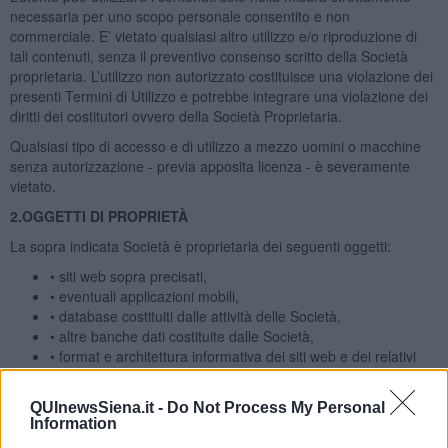
necessaria per uno scopo personale consentito e non
commerciale. E’ vietato qualsiasi altro utilizzo e/o riproduzione di
tali contenuti, senza il preventivo consenso scritto della Società
proprietaria. L’utilizzo non autorizzato costituisce una violazione dei
presenti Termini di Utilizzo e potrebbe integrare una violazione dei
diritti dei costitutori ovvero della Società Proprietaria.
Qualsiasi tipo di accesso e di utilizzo a mezzo uomini o macchine
senza autorizzazione - previa apposita licenza - è severamente
vietato.
2.OGGETTI DI PROPRIETÀ
La sopra indicata Società è proprietaria dei seguenti oggetti:
• siti web sopra precisati,
• eventuali applicazioni mobili,
• database costituiti dalle attività delle Società,
• altre banche dati costituite dalle Società,
• format e architettura informativa dei siti web e dei relativi
database,
• programmi informatici pertinenti comprese le API,
QUInewsSiena.it -
Do Not Process My Personal
• i nomi a dominio,
Information
• nomi, logo, programmi, contenuti informativi,