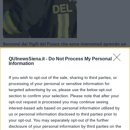
Soccorsi dai Vigili del Fuoco che sono intervenuti aprendo un
varco tra le lamiere. Sono stati poi trasferiti in ospedale dal
personale sanitario
QUInewsSiena.it -
Do Not Process My Personal
Information
If you wish to opt-out of the sale, sharing to third parties, or
processing of your personal or sensitive information for
targeted advertising by us, please use the below opt-out
BUONCONVENTO —
I vigili del fuoco del comandi di Siena,
section to confirm your selection. Please note that after your
distaccamento d
i Montalcino, sono intervenuti questa mattina
opt-out request is processed you may continue seeing
alle ore 10 in località Bibbiano nel Comune di Buonconvento.
interest-based ads based on personal information utilized by
Un incidente stradale ha coinvolto un’autovettura è uscita dalla fuori
us or personal information disclosed to third parties prior to
dalla sede strada
con due persone ottantenni incastrate
your opt-out. You may separately opt-out of the further
all'interno.
disclosure of your personal information by third parties on the