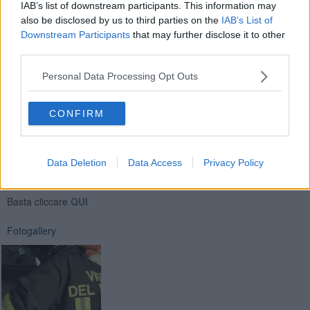
IAB’s list of downstream participants. This information may
also be disclosed by us to third parties on the
IAB’s List of
Downstream Participants
that may further disclose it to other
La squadra ha provveduto ad estrarre le due persone e
third parties.
consegnarle al personale sanitario.
Personal Data Processing Opt Outs
CONFIRM
Se vuoi leggere le notizie principali della Toscana iscriviti alla
Data Deletion
Data Access
Privacy Policy
Newsletter QUInews - ToscanaMedia.
Arriva gratis tutti i giorni
alle 20:00 direttamente nella tua casella di posta.
Basta cliccare
QUI
Fotogallery