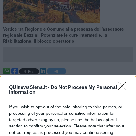
Vertice tra Regione e Comune alla presenza dell'assessore
regionale Bezzini. Potenziate le cure intermedie, la
Riabilitazione, il blocco operatorio
MONTALCINO —
La sanità di prossimità guarda avanti. La
Casa
della Salute di Montalcino
verrà finalmente potenziata dopo che
QUInewsSiena.it -
Do Not Process My Personal
la pandemia ha rallentato i lavori previsti.
Information
Questo è quanto è emerso dal vertice che si è tenuto nei giorni
scorsi tra il direttore generale dell’Asl Toscana sud est
Antonio
If you wish to opt-out of the sale, sharing to third parties, or
D’Urso
, il sindaco di Montalcino
Silvio Franceschelli
, il presidente
processing of your personal or sensitive information for
della Società della Salute Senese
Giuseppe Gugliotti
, il direttore
targeted advertising by us, please use the below opt-out
amministrativo dell’Asl Toscana sud est
Francesco Ghelardi
, il
section to confirm your selection. Please note that after your
direttore della Società della Salute-Zona Distretto Siena
Marco
opt-out request is processed you may continue seeing