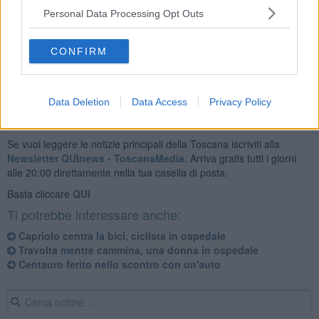
Personal Data Processing Opt Outs
Sul posto l’automedica di Montepulciano, le ambulanze delle
Misericordie di Montepulciano e di Acquaviva e la Polizia
Municipale.
CONFIRM
Data Deletion
Data Access
Privacy Policy
Se vuoi leggere le notizie principali della Toscana iscriviti alla
Newsletter QUInews - ToscanaMedia.
Arriva gratis tutti i giorni
alle 20:00 direttamente nella tua casella di posta.
Basta cliccare
QUI
Ti potrebbe interessare anche:
Capriolo centra la bici, ciclista in ospedale
Travolta mentre cammina, una donna in ospedale
Centauro ferito nello scontro con un'auto