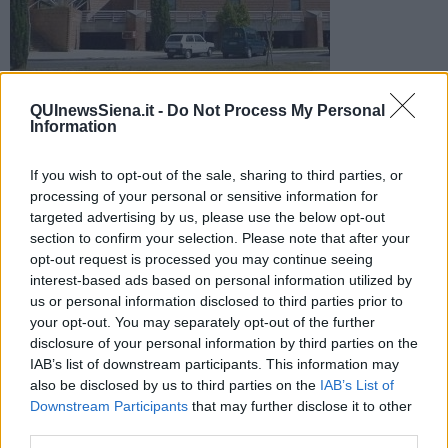
Si tratta di una 35enne in codice giallo e di una 60enne in
condizioni più serie. Entrambe trasferite dai sanitari del 118 a
QUInewsSiena.it -
Do Not Process My Personal
Information
Nottola
If you wish to opt-out of the sale, sharing to third parties, or
processing of your personal or sensitive information for
targeted advertising by us, please use the below opt-out
section to confirm your selection. Please note that after your
MONTEPULCIANO —
I mezzi del 118 della Asl Toscana sud est
opt-out request is processed you may continue seeing
sono intervenuti pochi minuti dopo le 13 per un incidente in via
interest-based ads based on personal information utilized by
Sangallo a Montepulciano che ha coinvolto un mezzo pesante e un
us or personal information disclosed to third parties prior to
auto.
your opt-out. You may separately opt-out of the further
disclosure of your personal information by third parties on the
Due persone sono state trasportate al Pronto Soccorso
IAB’s list of downstream participants. This information may
dell’ospedale di Nottola. Si tratta di una donna di 35 anni in codice
also be disclosed by us to third parties on the
IAB’s List of
giallo e una donna di 60 anni in codice rosso.
Downstream Participants
that may further disclose it to other
third parties.