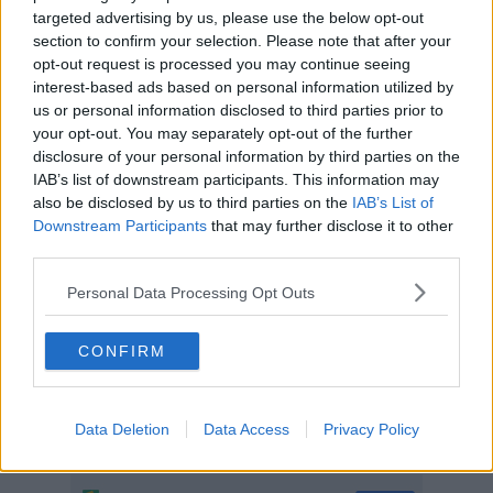
placche ATS. Tutto ciò in un breve lasso di tempo
evitando nei
targeted advertising by us, please use the below opt-out
pazienti a bassa/media probabilità di malattia coronarica
section to confirm your selection. Please note that after your
l'angiografia coronarica
che è una valutazione invasiva. Per farlo
opt-out request is processed you may continue seeing
è indispensabile ottenere immagini sincronizzate con i battiti
cardiaci, possibilità concessa dalla nuova tecnologia.
interest-based ads based on personal information utilized by
us or personal information disclosed to third parties prior to
your opt-out. You may separately opt-out of the further
disclosure of your personal information by third parties on the
IAB’s list of downstream participants. This information may
Con questo servizio la
Asl Toscana sud est ha inteso potenziare
also be disclosed by us to third parties on the
IAB’s List of
questo aspetto dell’imaging cardiaco
a livello di rete ospedaliera
Downstream Participants
that may further disclose it to other
nell’ambito delle attività del Dipartimento aziendale di Diagnostica
third parties.
per immagini e grazie alla collaborazione tra le UOC di Radiologia e
Cardiologia del presidio di Nottola.
Personal Data Processing Opt Outs
Le parole del
direttore della UOC di Radiologia di Nottola
Salvatore Francesco Carbone
: “Questa nuova implementazione
tecnologica rappresenta un ulteriore salto qualitativo delle
CONFIRM
prestazioni radiologiche erogabili nel nostro ospedale, nel quale il
fattore umano in termini di professionalità è garantito dai
professionisti attenti al miglioramento delle proprie attitudini
Data Deletion
Data Access
Privacy Policy
professionali e alla loro mission”.