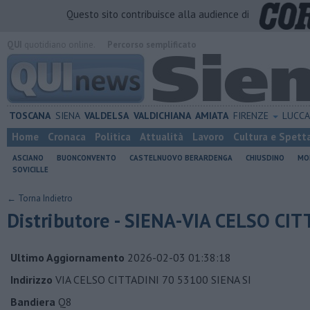
Questo sito contribuisce alla audience di
QUI
quotidiano online.
Percorso semplificato
TOSCANA
SIENA
VALDELSA
VALDICHIANA
AMIATA
FIRENZE
LUCC
Home
Cronaca
Politica
Attualità
Lavoro
Cultura e Spett
ASCIANO
BUONCONVENTO
CASTELNUOVO BERARDENGA
CHIUSDINO
MO
SOVICILLE
← Torna Indietro
Distributore - SIENA-VIA CELSO CIT
Ultimo Aggiornamento
2026-02-03 01:38:18
Indirizzo
VIA CELSO CITTADINI 70 53100 SIENA SI
Bandiera
Q8