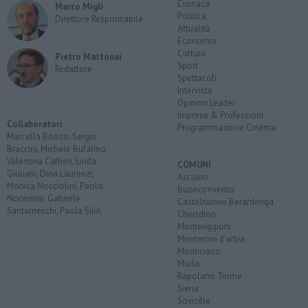
Cronaca
Marco Migli
Politica
Direttore Responsabile
Attualità
Economia
Cultura
Pietro Mattonai
Sport
Redattore
Spettacoli
Interviste
Opinion Leader
Imprese & Professioni
Collaboratori
Programmazione Cinema
Marcella Bitozzi, Sergio
Braccini, Michele Bufalino,
Valentina Caffieri, Linda
COMUNI
Giuliani, Dina Laurenzi,
Asciano
Monica Nocciolini, Paolo
Buonconvento
Nocentini, Gabriele
Castelnuovo Berardenga
Santarnecchi, Paola Silvi.
Chiusdino
Monteriggioni
Monteroni d'arbia
Monticiano
Murlo
Rapolano Terme
Siena
Sovicille