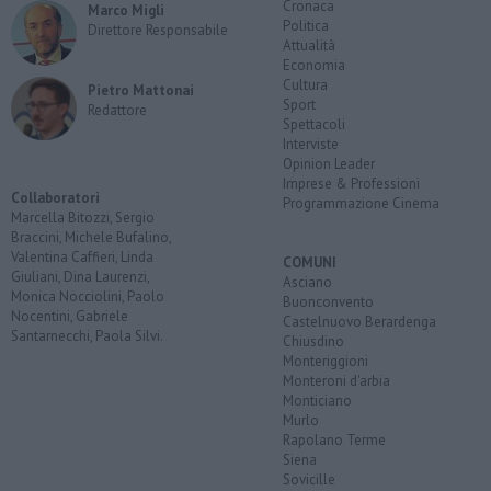
Cronaca
Marco Migli
Politica
Direttore Responsabile
Attualità
Economia
Cultura
Pietro Mattonai
Sport
Redattore
Spettacoli
Interviste
Opinion Leader
Imprese & Professioni
Collaboratori
Programmazione Cinema
Marcella Bitozzi, Sergio
Braccini, Michele Bufalino,
Valentina Caffieri, Linda
COMUNI
Giuliani, Dina Laurenzi,
Asciano
Monica Nocciolini, Paolo
Buonconvento
Nocentini, Gabriele
Castelnuovo Berardenga
Santarnecchi, Paola Silvi.
Chiusdino
Monteriggioni
Monteroni d'arbia
Monticiano
Murlo
Rapolano Terme
Siena
Sovicille