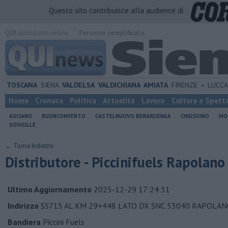
Questo sito contribuisce alla audience di
QUI
quotidiano online.
Percorso semplificato
TOSCANA
SIENA
VALDELSA
VALDICHIANA
AMIATA
FIRENZE
LUCC
Home
Cronaca
Politica
Attualità
Lavoro
Cultura e Spett
ASCIANO
BUONCONVENTO
CASTELNUOVO BERARDENGA
CHIUSDINO
MO
SOVICILLE
← Torna Indietro
Distributore - Piccinifuels Rapolano
Ultimo Aggiornamento
2025-12-29 17:24:31
Indirizzo
SS715 AL KM 29+448 LATO DX SNC 53040 RAPOLAN
Bandiera
Piccini Fuels