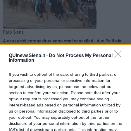
Palio Siena
A causa del coronavirus sono stati cancellati i due Palii già
rimandati ad agosto e settembre. Non succedeva dalla
Seconda guerra mondiale
QUInewsSiena.it -
Do Not Process My Personal
Information
If you wish to opt-out of the sale, sharing to third parties, or
processing of your personal or sensitive information for
targeted advertising by us, please use the below opt-out
SIENA —
Non si correrà nessun Palio a Siena, le due carriere sono
section to confirm your selection. Please note that after your
state annullate a causa dell'emergenza coronavirus. La sofferta
opt-out request is processed you may continue seeing
decisione è arrivata alla fine della riunione tra il sindaco Luigi De
interest-based ads based on personal information utilized by
Mossi, il magistrato delle contrade, i Priori delle 17 contrade, il
us or personal information disclosed to third parties prior to
decano e il vice decano dei capitani.
your opt-out. You may separately opt-out of the further
Già nel 1855 il Palio fu annullato per l'epidemia di colera. L'ultima
disclosure of your personal information by third parties on the
volta fu a causa della Seconda Guerra Mondiale.
IAB’s list of downstream participants. This information may