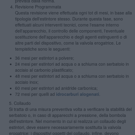
prevista dalla norma.
Revisione Programmata
Questa revisione viene effettuata ogni tot di mesi, in base alla
tipologia dell'estintore stesso. Durante questa fase, sono
effettuati alcuni interventi tecnici, come l'esame interno
dell'apparecchio, il controllo delle componenti, l'eventuale
sostituzione dell'apparecchio e degli agenti estinguenti o di
altre parti del dispositivo, come la valvola erogatrice. Le
tempistiche sono le seguenti:
36 mesi per estintori a polvere;
24 mesi per estintori ad acqua o a schiuma con serbatoio in
acciaio al carbonio plastificato;
48 mesi per estintori ad acqua o a schiuma con serbatoio in
acciaio inox;
60 mesi per estintori ad anidride carbonica;
72 mesi per quelli ad
idrocarburi alogenati
.
5. Collaudo
Si tratta di una misura preventiva volta a verificare la stabilità del
serbatoio o, in caso di apparecchi a pressione, della bombola
dell'estintore. Nel momento in cui si realizza un collaudo degli
estintori, deve essere necessariamente sostituita la valvola
erogatrice; i dispositivi oggetti del collaudo, infine, devono