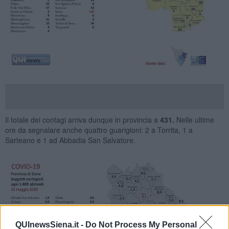
Il totale dei contagi arriva dunque in provincia a
431.
Nelle ultime
ore da segnalare anche quattro guarigioni: 2 a Torrita, 1 a
Sarteano e 1 ad Abbadia San Salvatore.
QUInewsSiena.it -
Do Not Process My Personal