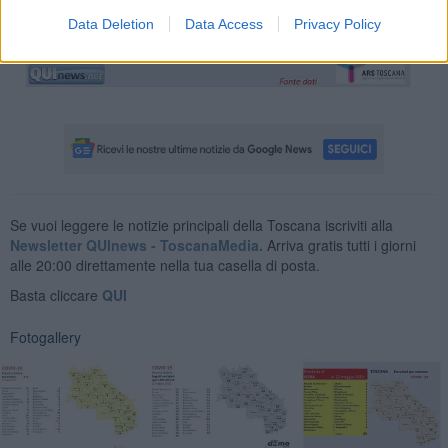
Data Deletion
Data Access
Privacy Policy
Se vuoi leggere le notizie principali della Toscana iscriviti alla
Newsletter QUInews - ToscanaMedia.
Arriva gratis tutti i giorni
alle 20:00 direttamente nella tua casella di posta.
Basta cliccare
QUI
Fotogallery