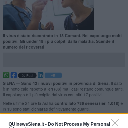
Il virus è stato riscontrato in 13 Comuni. Nel capoluogo molti
positivi. Gli under 18 i più colpiti dalla malattia. Scende il
numero dei ricoverati
SIENA —
Sono 42 i nuovi positivi in provincia di Siena.
Il dato
è in netto calo rispetto a ieri (86) ma i casi restano comunque tanti.
Il capoluogo è il più colpito dal virus con altri 17 positivi.
Nelle ultime 24 ore la Asl ha
controllato
736 senesi (ieri 1.018)
e
in 13 sono stati dichiarati definitivamente guariti.
QUInewsSiena.it -
Do Not Process My Personal