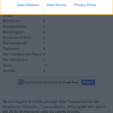
Castellina In Chianti
1
Data Deletion
Data Access
Privacy Policy
Castelnuovo Berardenga
2
Chiusi
1
Montalcino
2
Montepulciano
2
Monteriggioni
4
Monteroni D'Arbia
2
Piancastagnaio
1
Radicofani
4
San Casciano Dei Bagni
2
San Gimignano
1
Siena
17
Sovicille
3
Se vuoi leggere le notizie principali della Toscana iscriviti alla
Newsletter QUInews - ToscanaMedia.
Arriva gratis tutti i giorni
alle 20:00 direttamente nella tua casella di posta.