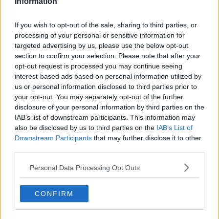
Information
Rispetto agli 42 casi odierni
in 14 hanno meno di 18 anni,
mentre
10 sono i 20enni e altrettanti i 50enni.
If you wish to opt-out of the sale, sharing to third parties, or
Scende il numero dei ricoverati a "Le Scotte".
All'ospedale
processing of your personal or sensitive information for
senese ci sono 30 pazienti (ieri 34) e di questi 4
si trovano in
targeted advertising by us, please use the below opt-out
"Terapia Intensiva"
, 24 nel setting di media intensità, 2 in
section to confirm your selection. Please note that after your
degenza ordinaria. L'
Azienda Ospedaliera Universitaria
rende
opt-out request is processed you may continue seeing
noto che rispetto a ieri ci sono stati 2
ingressi
e 3
dimissioni
.
interest-based ads based on personal information utilized by
us or personal information disclosed to third parties prior to
Per quanto riguarda
l'Area Vasta
, invece, all'ospedale aretino ci
your opt-out. You may separately opt-out of the further
sono 8 pazienti (come ieri), 7 in degenza Covid e 1 in
disclosure of your personal information by third parties on the
Rianimazione.
IAB’s list of downstream participants. This information may
Al "Misericordia" di Grosseto i ricoverati sono 36 (1 in più del giorno
precedente), compresi i 6 casi in "Terapia Intensiva".
also be disclosed by us to third parties on the
IAB’s List of
Downstream Participants
that may further disclose it to other
Attualmente sono 811
i senesi ancora contagiati
, mentre
third parties.
passano da 1.902 a 1.909
le persone in quarantena
perché
contatti di caso.
Personal Data Processing Opt Outs
Nell'intera
Area Vasta
i nuovi positivi sono 112 (ieri 194) e di questi
9 risiedono nell'Aretino, 42 nel Senese, 60 nel Grossetano, 1 extra
CONFIRM
Asl.
Ecco il dettaglio dei casi odierni in provincia di Siena: