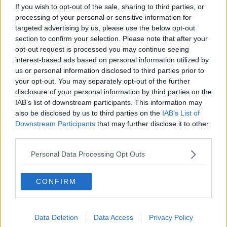
oggi nel Senese sono state 389.577 le somministrazioni. Di
If you wish to opt-out of the sale, sharing to third parties, or
queste 195.956 sono prime dosi, 177.534 seconde e 16.087 terze.
processing of your personal or sensitive information for
Lieve calo dei ricoveri a "Le Scotte".
All'ospedale senese ci sono
targeted advertising by us, please use the below opt-out
30 pazienti (ieri 32) e di questi
3 si trovano in "Terapia
section to confirm your selection. Please note that after your
Intensiva"
, 25 nel setting di media intensità, 1 in degenza
opt-out request is processed you may continue seeing
ordinaria, 1 in area pediatrica. L'
Azienda Ospedaliera
interest-based ads based on personal information utilized by
Universitaria
rende noto che rispetto a ieri ci sono stati 2
nuovi
us or personal information disclosed to third parties prior to
ingressi
e 4 dimissione.
your opt-out. You may separately opt-out of the further
disclosure of your personal information by third parties on the
Per quanto riguarda
l'Area Vasta
, invece, nell'ospedale di Arezzo ci
IAB’s list of downstream participants. This information may
sono sempre 5 pazienti e di questi 4 si trovano in degenza Covid e
1 in "Rianimazione". Al "Misericordia" di Grosseto i ricoverati sono
also be disclosed by us to third parties on the
IAB’s List of
23, compresi i 3 casi in "Terapia Intensiva".
Downstream Participants
that may further disclose it to other
third parties.
Attualmente sono 651
i senesi ancora contagiati
, mentre
passano da 1.678 a 1.875
le persone in quarantena
perché
Personal Data Processing Opt Outs
contatti di caso.
Nell'intera
Area Vasta
i nuovi positivi sono 27 (ieri 68) e di questi 27
CONFIRM
risiedono nell'Aretino, 20 nel Senese, 20 nel Grossetano, 1 extra
Asl.
Nuovi casi per Comune della provincia di Siena
Data Deletion
Data Access
Privacy Policy
Comune
Nuovi casi