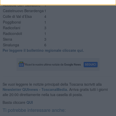
Abbadia San Salvatore
1
Castelnuovo Berardenga
1
Colle di Val d’Elsa
4
Poggibonsi
1
Radicofani
3
Radicondoli
1
Siena
3
Sinalunga
6
Per leggere il bollettino regionale cliccate qui.
Se vuoi leggere le notizie principali della Toscana iscriviti alla
Newsletter QUInews - ToscanaMedia.
Arriva gratis tutti i giorni
alle 20:00 direttamente nella tua casella di posta.
Basta cliccare
QUI
Ti potrebbe interessare anche: