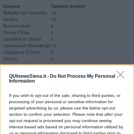
Comune
Tamponi positivi
Abbadia San Salvatore
13
Asciano
16
Buonconvento
6
Casole D'Elsa
5
Castellina In Chianti
4
Castelnuovo Berardenga
12
Castiglione D'Orcia
2
Cetona
3
Chianciano Terme
4
Chiusdino
3
QUInewsSiena.it -
Do Not Process My Personal
Chiusi
14
Information
Colle Di Val D'Elsa
46
Gaiole In Chianti
2
If you wish to opt-out of the sale, sharing to third parties, or
Montalcino
3
processing of your personal or sensitive information for
Montepulciano
16
targeted advertising by us, please use the below opt-out
Monteriggioni
14
section to confirm your selection. Please note that after your
Monteroni D'Arbia
16
opt-out request is processed you may continue seeing
Murlo
9
interest-based ads based on personal information utilized by
Piancastagnaio
7
us or personal information disclosed to third parties prior to