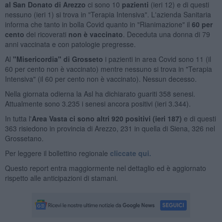
al San Donato di Arezzo
ci sono 10
pazienti
(ieri 12) e di questi
nessuno (ieri 1) si trova in "Terapia Intensiva". L'azienda Sanitaria
informa che tanto in bolla Covid quanto in "Rianimazione" il
60 per
cento
dei ricoverati
non è vaccinato
. Deceduta una donna di 79
anni vaccinata e con patologie pregresse.
Al
"Misericordia" di Grosseto
i pazienti in area Covid sono 11 (il
60 per cento non è vaccinato) mentre nessuno si trova in "Terapia
Intensiva" (il 60 per cento non è vaccinato). Nessun decesso.
Nella giornata odierna la Asl ha dichiarato guariti 358 senesi.
Attualmente sono 3.235 i senesi ancora positivi (ieri 3.344).
In tutta l'
Area Vasta ci sono altri 920 positivi (ieri 187)
e di questi
363 risiedono in provincia di Arezzo, 231 in quella di Siena, 326 nel
Grossetano.
Per leggere il bollettino regionale
cliccate qui.
Questo report entra maggiormente nel dettaglio ed è aggiornato
rispetto alle anticipazioni di stamani.