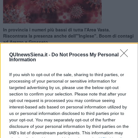
In provincia i numeri più bassi di tutta l'Area Vasta.
Riscontrata la presenza anche dell'"Inglese". Boom di contagi
ad Arezzo e Grosseto
QUInewsSiena.it -
Do Not Process My Personal
Information
If you wish to opt-out of the sale, sharing to third parties, or
SIENA —
La variante Delta dilaga nell'Area Vasta.
Nella Toscana
processing of your personal or sensitive information for
del sud, infatti, sono ben 48 i casi riscontrati di questa mutazione
targeted advertising by us, please use the below opt-out
del virus. Il periodo di riferimento è compreso
tra il 13 e 15 luglio
.
section to confirm your selection. Please note that after your
Positivi che si vanno a sommare ai 32 individuato tra il 9 e il 12 di
opt-out request is processed you may continue seeing
questo mese. Quindi
in una settimana ben 90 residenti nell'Area
interest-based ads based on personal information utilized by
Vasta
sono stati infettati dalla variante "Delta".
us or personal information disclosed to third parties prior to
your opt-out. You may separately opt-out of the further
Venendo ai dati relativi alla
provincia di Siena
si nota come, negli
disclosure of your personal information by third parties on the
ultimi 3 giorni,
5 persone
sono risultate positive alla
"Delta"
e
3
alla mutazione
"Inglese"
del virus.
IAB’s list of downstream participants. This information may