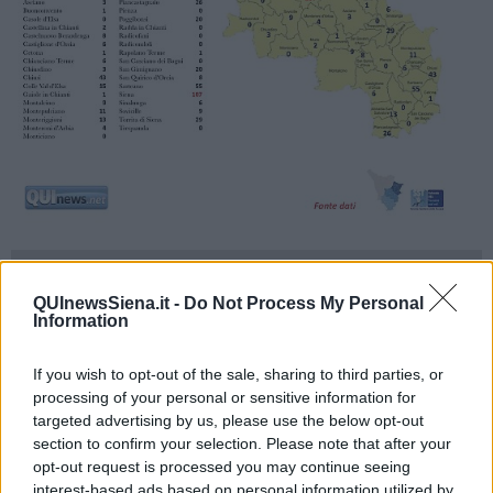
QUInewsSiena.it -
Do Not Process My Personal
Information
Il bollettino inviato dalla Regione fotografa l'andamento
dell'emergenza covid in Toscana: nella nostra regione le persone
fino ad oggi risultate positive al covid-19 sono
9.179
,
32
i tamponi
If you wish to opt-out of the sale, sharing to third parties, or
positivi delle ultime 24 ore (ma ieri un laboratorio è stato fermo).
processing of your personal or sensitive information for
Nello stesso arco di tempo si sono verificati anche 17 decessi.
targeted advertising by us, please use the below opt-out
Buone notizie sul fronte delle guarigioni, che ad oggi raggiungono
section to confirm your selection. Please note that after your
quota
2.401
(101 in più rispetto a ieri).
opt-out request is processed you may continue seeing
interest-based ads based on personal information utilized by