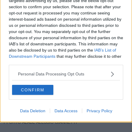
targeted advertising by us, please use the below opt-out
22 ROCCO NICE C 6 BAIO Giovanni Carta
23 RAKTOU C 6 SAURO Mattia Marchetti
section to confirm your selection. Please note that after your
24 REMOREX C 6 SAURO Massimo Columbu
opt-out request is processed you may continue seeing
25 SARBANA F 5 BAIO Simone Giraldi
interest-based ads based on personal information utilized by
26 OPPIO C 9 GRIGIO Caterina Brandini
us or personal information disclosed to third parties prior to
27 MALI BOOM BOOM C 6 BAIO Egisto Giuseppe Galeazzi
your opt-out. You may separately opt-out of the further
28 QULPA DI GALLURA C 7 BAIO Filippo Toti
disclosure of your personal information by third parties on the
29 RADESKI C 6 SAURO Maria Elena Frosinini
IAB’s list of downstream participants. This information may
La suddivisione delle quattro batterie prenderà il via alle ore 9 e
also be disclosed by us to third parties on the
IAB’s List of
proseguirà fino alle ore 12:
Downstream Participants
that may further disclose it to other
third parties.
Personal Data Processing Opt Outs
Prima batteria
8 OSAMA BIN SEBASTIANO MURTAS
CONFIRM
5 PHATOS DE OZIERI ROCCO BETTI
7 QUADRIVIA JACOPO PACINI
23 RAKTOU ALESSIO MIGHELI
3 PREZIOSA PENELOPE FRANCESCO CARIA
Data Deletion
Data Access
Privacy Policy
26 OPPIO GIUSEPPE ANGIOI
1 PORTO ALABE ALESSIO GIANNETTI