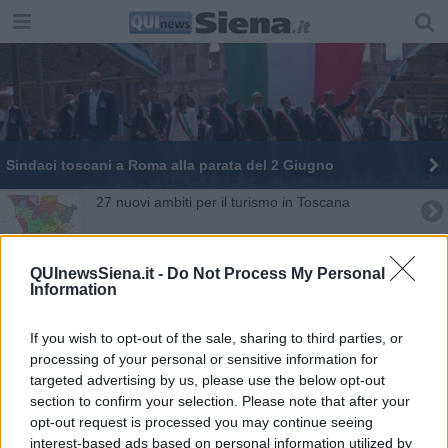
Sindaci toscani a Roma alla parata del 2 Giugno
27 nuovi ambiti per il turismo in Toscana
Quanti siamo? Censimento Istat in 118 Comuni
toscani
QUInewsSiena.it -
Do Not Process My Personal
Information
Amministrative 2024, tutti i Comuni toscani al voto
Si spengono i termosifoni, ecco a chi tocca
If you wish to opt-out of the sale, sharing to third parties, or
processing of your personal or sensitive information for
Seggi aperti per le elezioni europee e comunali
targeted advertising by us, please use the below opt-out
section to confirm your selection. Please note that after your
opt-out request is processed you may continue seeing
Termosifoni, le date di accensione Comune per
Comune
interest-based ads based on personal information utilized by