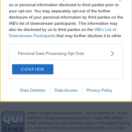
us or personal information disclosed to third parties prior to
Frane e strade come fiumi nella notte di tempesta
your opt-out. You may separately opt-out of the further
disclosure of your personal information by third parties on the
Cinghiali, ecco la mappa delle strade a rischio
IAB’s list of downstream participants. This information may
also be disclosed by us to third parties on the
IAB’s List of
Sindaci toscani a Roma alla parata del 2 Giugno
Downstream Participants
that may further disclose it to other
third parties.
Alberi monumentali, in Toscana 165 giganti verdi
Personal Data Processing Opt Outs
Riscaldamento, le date di accensione Comune
per Comune
CONFIRM
185 comuni al voto per il nuovo Sindaco - MAPPE
Data Deletion
Data Access
Privacy Policy
Editore Toscana Media Channel srl - Via Dei Martelli, 8 - 50129
FIRENZE - info@toscanamediachannel.it. TOSCANA MEDIA
NEWS quotidiano on line registrato presso il Tribunale di Firenze
al n. 5935 del 27.09.2013. Iscrizione ROC 22105 - C.F. e P.Iva