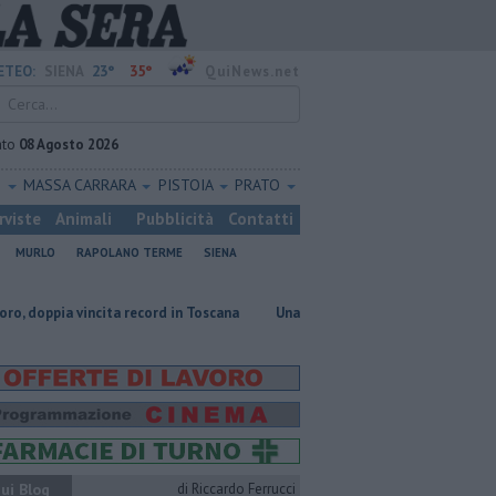
23°
35°
ETEO:
SIENA
QuiNews.net
ato
08 Agosto 2026
O
MASSA CARRARA
PISTOIA
PRATO
rviste
Animali
Pubblicità
Contatti
MURLO
RAPOLANO TERME
SIENA
vincita record in Toscana
Una sonda congelata contro le malattie rare 
ui Blog
di Riccardo Ferrucci