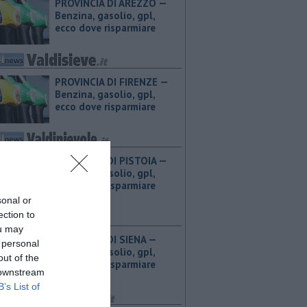
PROVINCIA DI AREZZO — ​
Benzina, gasolio, gpl,
ecco dove risparmiare
PROVINCIA DI FIRENZE — ​
Benzina, gasolio, gpl,
ecco dove risparmiare
PROVINCIA DI PISTOIA — ​
Benzina, gasolio, gpl,
ecco dove risparmiare
sonal or
ection to
ou may
PROVINCIA DI SIENA — ​
 personal
Benzina, gasolio, gpl,
out of the
ecco dove risparmiare
 downstream
B’s List of