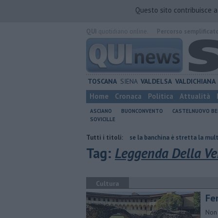
Questo sito contribuisce 
QUI
quotidiano online.
Percorso semplificat
TOSCANA
SIENA
VALDELSA
VALDICHIANA
Home
Cronaca
Politica
Attualità
ASCIANO
BUONCONVENTO
CASTELNUOVO B
SOVICILLE
are del polmone
Autovelox, se la banchina è stretta la multa è nulla
Tutti i titoli:
Tag:
Leggenda Della Ve
Cultura
Fe
Non 