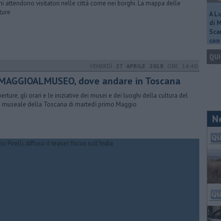
hi attendono visitatori nelle città come nei borghi. La mappa delle
ture
A L
di 
Scar
con 
QUI
VENERDÌ
27 APRILE 2018
ORE 14:40
MAGGIOALMUSEO, dove andare in Toscana
erture, gli orari e le iniziative dei musei e dei luoghi della cultura del
 museale della Toscana di martedì primo Maggio
N