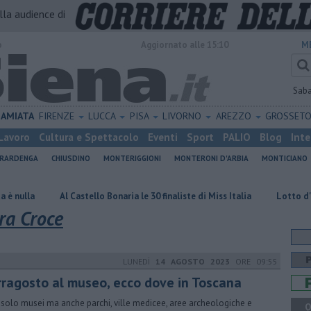
alla audience di
o
Aggiornato alle 15:10
M
Sab
AMIATA
FIRENZE
LUCCA
PISA
LIVORNO
AREZZO
GROSSET
Lavoro
Cultura e Spettacolo
Eventi
Sport
PALIO
Blog
Inte
ERARDENGA
CHIUSDINO
MONTERIGGIONI
MONTERONI D'ARBIA
MONTICIANO
Al Castello Bonaria le 30 finaliste di Miss Italia
Lotto d'oro, doppia 
ra Croce
LUNEDÌ
14 AGOSTO 2023
ORE 09:55
rragosto al museo, ecco dove in Toscana
solo musei ma anche parchi, ville medicee, aree archeologiche e
Q