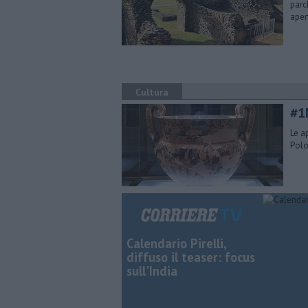
parc
aper
Cultura
#1
Le ap
Polo
Calendario Pirelli,
diffuso il teaser: focus
sull'India