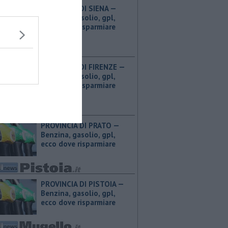
PROVINCIA DI SIENA — ​
Benzina, gasolio, gpl,
ecco dove risparmiare
PROVINCIA DI FIRENZE — ​
Benzina, gasolio, gpl,
ecco dove risparmiare
PROVINCIA DI PRATO — ​
Benzina, gasolio, gpl,
ecco dove risparmiare
PROVINCIA DI PISTOIA — ​
Benzina, gasolio, gpl,
ecco dove risparmiare