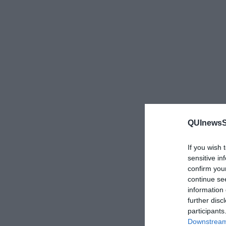
QUInewsSi
If you wish 
sensitive in
confirm you
continue se
information 
further disc
participants
Downstream 