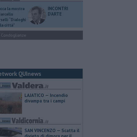
INCONTRI
ucca la mostra
D'ARTE
Marcello
selli “Dialoghi
la città"
Condoglianze
etwork QUInews
LAJATICO — Incendio
divampa tra i campi
SAN VINCENZO — Scatta il
divieto di dimora per il