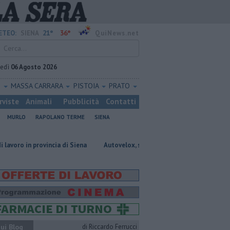
21°
36°
ETEO:
SIENA
QuiNews.net
vedì
06 Agosto 2026
O
MASSA CARRARA
PISTOIA
PRATO
rviste
Animali
Pubblicità
Contatti
MURLO
RAPOLANO TERME
SIENA
vincia di Siena
Autovelox, se la banchina è stretta la multa è nulla
ui Blog
di Riccardo Ferrucci