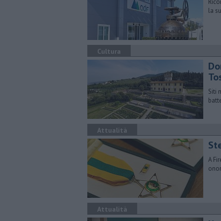
Rico
la s
Cultura
Dom
To
Siti
batt
Attualità
Ste
A Fi
onor
Attualità