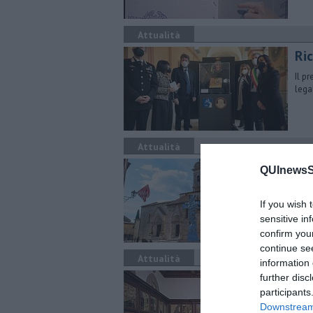
Attualità
Ri
Il p
lega
Attualità
"Ho
QUInewsSi
Arti
sign
If you wish 
sensitive in
confirm you
continue se
Attualità
information 
Du
further disc
participants
Le r
Downstream 
tra 