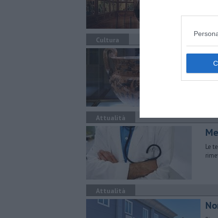
Persona
Cultura
#1
Le ap
Polo
Attualità
Med
Le t
rime
Attualità
No