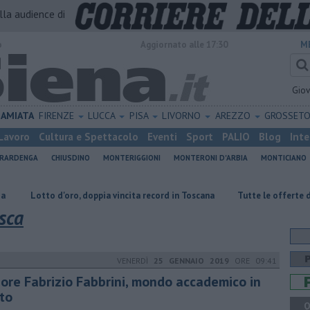
alla audience di
o
Aggiornato alle 17:30
M
Gio
AMIATA
FIRENZE
LUCCA
PISA
LIVORNO
AREZZO
GROSSET
Lavoro
Cultura e Spettacolo
Eventi
Sport
PALIO
Blog
Inte
ERARDENGA
CHIUSDINO
MONTERIGGIONI
MONTERONI D'ARBIA
MONTICIANO
'oro, doppia vincita record in Toscana
​Tutte le offerte di lavoro in pro
sca
VENERDÌ
25 GENNAIO 2019
ORE 09:41
ore Fabrizio Fabbrini, mondo accademico in
tto
Q