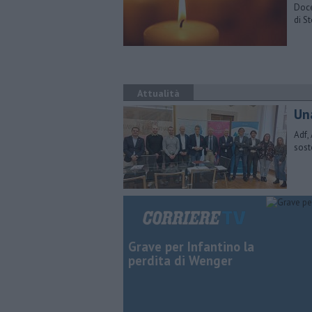
Doce
di St
Attualità
Un
Adf,
sost
Grave per Infantino la
perdita di Wenger