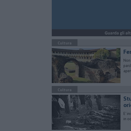
Cultura
Fe
Non 
parc
aper
Cultura
Stu
or
E' i
in o