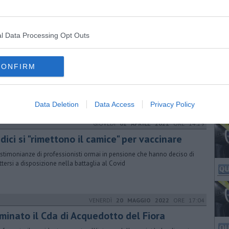
l Data Processing Opt Outs
VENERDÌ
27 APRILE 2018
ORE 14:40
MAGGIOALMUSEO, dove andare in Toscana
CONFIRM
erture, gli orari e le iniziative dei musei e dei luoghi della cultura del
 museale della Toscana di martedì primo Maggio
Data Deletion
Data Access
Privacy Policy
GIOVEDÌ
01 APRILE 2021
ORE 14:29
ici si "rimettono il camice" per vaccinare
estimonianze di professionisti ormai in pensione che hanno deciso di
ttersi a disposizione nella battaglia al Covid
VENERDÌ
20 MAGGIO 2022
ORE 17:04
minato il Cda di Acquedotto del Fiora