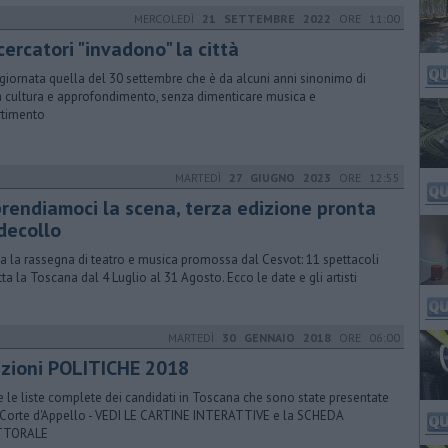
MERCOLEDÌ
21 SETTEMBRE 2022
ORE 11:00
icercatori "invadono" la città
giornata quella del 30 settembre che è da alcuni anni sinonimo di
a cultura e approfondimento, senza dimenticare musica e
rtimento
MARTEDÌ
27 GIUGNO 2023
ORE 12:55
prendiamoci la scena, terza edizione pronta
 decollo
a la rassegna di teatro e musica promossa dal Cesvot: 11 spettacoli
utta la Toscana dal 4 Luglio al 31 Agosto. Ecco le date e gli artisti
MARTEDÌ
30 GENNAIO 2018
ORE 06:00
ezioni POLITICHE 2018
e le liste complete dei candidati in Toscana che sono state presentate
 Corte d'Appello - VEDI LE CARTINE INTERATTIVE e la SCHEDA
TTORALE