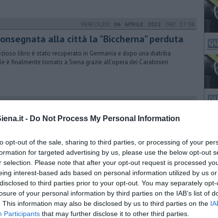
MERCOLEDÌ
06 APRILE 2022
ORE 17:38
consegnata alla città la "Biccherna" perduta
rezioso libro è stato recuperato in Germania e dopo una diatriba
le è finalmente tornato a Siena grazie all'opera dei Carabinieri
MARTEDÌ
19 LUGLIO 2022
ORE 15:23
rti pacis" arte nel verde a San Quirico
ena.it -
Do Not Process My Personal Information
sti da ogni parte del globo si incontreranno nel borgo per dareil loro
ificato di Pace nel Mondo
to opt-out of the sale, sharing to third parties, or processing of your per
formation for targeted advertising by us, please use the below opt-out s
r selection. Please note that after your opt-out request is processed y
eing interest-based ads based on personal information utilized by us or
SABATO
06 LUGLIO 2024
ORE 16:54
disclosed to third parties prior to your opt-out. You may separately opt-
e milioni di euro per musei e sistemi museali
losure of your personal information by third parties on the IAB’s list of
. This information may also be disclosed by us to third parties on the
IA
isorse, assegnate attraverso due specifici bandi, andranno a 109 enti
Participants
that may further disclose it to other third parties.
musei ed ecomusei e a 26 sistemi museali sparsi in tutta la Toscana