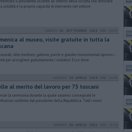
nfermato il presidente uscente all'interno della società che dimostra
ua solidità e la propria capacità di intervento nel settore
SABATO
02 SETTEMBRE 2023
ORE 10:55
enica al museo, visite gratuite in tutta la
scana
 museali, ville medicee, gallerie, parchi e giardini monumentali aprono i
enti per accogliere gratuitamente i visitatori. Ecco dove
MARTEDÌ
30 APRILE 2024
ORE 14:01
lle al merito del lavoro per 75 toscani
renze la cerimonia durante la quale saranno consegnate le
ificenze conferite dal presidente della Repubblica. Tutti i nomi
VENERDÌ
09 APRILE 2021
ORE 16:58