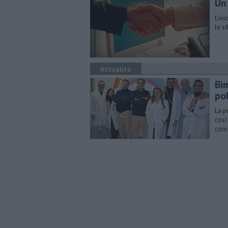
Un 
L'in
le s
Attualità
Bi
po
La p
così
comb