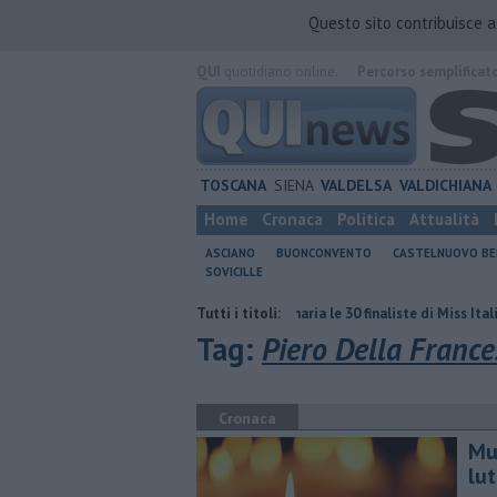
Questo sito contribuisce 
QUI
quotidiano online.
Percorso semplificat
TOSCANA
SIENA
VALDELSA
VALDICHIANA
Home
Cronaca
Politica
Attualità
ASCIANO
BUONCONVENTO
CASTELNUOVO B
SOVICILLE
lta è nulla
Al Castello Bonaria le 30 finaliste di Miss Italia
Tutti i titoli:
Lotto d
Tag:
Piero Della France
Cronaca
Mu
lu