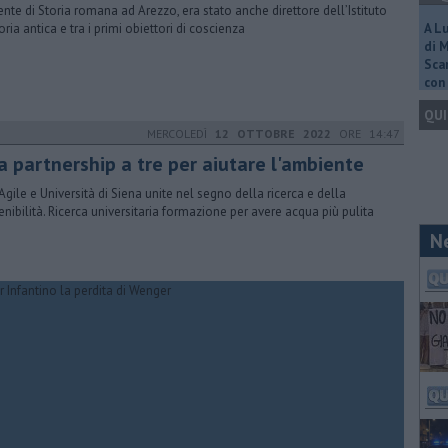
nte di Storia romana ad Arezzo, era stato anche direttore dell’Istituto
oria antica e tra i primi obiettori di coscienza
A L
di 
Scar
con 
QUI
MERCOLEDÌ
12 OTTOBRE 2022
ORE 14:47
a partnership a tre per aiutare l'ambiente
 Agile e Università di Siena unite nel segno della ricerca e della
enibilità. Ricerca universitaria formazione per avere acqua più pulita
N