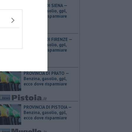
PROVINCIA DI SIENA — ​
Benzina, gasolio, gpl,
ecco dove risparmiare
PROVINCIA DI FIRENZE — ​
Benzina, gasolio, gpl,
ecco dove risparmiare
PROVINCIA DI PRATO — ​
Benzina, gasolio, gpl,
ecco dove risparmiare
PROVINCIA DI PISTOIA — ​
Benzina, gasolio, gpl,
ecco dove risparmiare