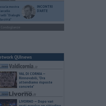
INCONTRI
ucca la mostra
D'ARTE
Marcello
selli “Dialoghi
la città"
Condoglianze
etwork QUInews
VAL DI CORNIA —
Rinnovabili, "Ora
attendiamo risposte
concrete"
LIVORNO — Dopo vari
reati espulso un cittadino