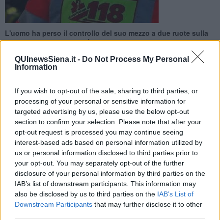
L'uomo ha perso il controllo del suo mezzo a due ruote sulla
Provinciale 15 ieri sera . È ricoverato in codice giallo
QUInewsSiena.it -
Do Not Process My Personal
Information
If you wish to opt-out of the sale, sharing to third parties, or
processing of your personal or sensitive information for
TORRITA DI SIENA —
Intervento del 118 dell’Asl Toscana sud est,
targeted advertising by us, please use the below opt-out
attivato alle 21.12 di ieri sera, per un
incidente di moto sulla Sp
section to confirm your selection. Please note that after your
15 a Torrita di Siena.
opt-out request is processed you may continue seeing
Un
41enne è stato trasportato in codice giallo a Nottola.
interest-based ads based on personal information utilized by
us or personal information disclosed to third parties prior to
your opt-out. You may separately opt-out of the further
disclosure of your personal information by third parties on the
Sul posto è intervenuta l’ambulanza della Misericordia di Sinalunga.
IAB’s list of downstream participants. This information may
also be disclosed by us to third parties on the
IAB’s List of
Downstream Participants
that may further disclose it to other
third parties.