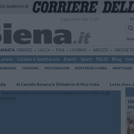
alla audience di
o
Aggiornato alle 15:10
M
Vene
AMIATA
FIRENZE
LUCCA
PISA
LIVORNO
AREZZO
GROSSET
Lavoro
Cultura e Spettacolo
Eventi
Sport
PALIO
Blog
Inte
ERARDENGA
CHIUSDINO
MONTERIGGIONI
MONTERONI D'ARBIA
MONTICIANO
Al Castello Bonaria le 30 finaliste di Miss Italia
Lotto d'oro, doppia vi
Un
ma