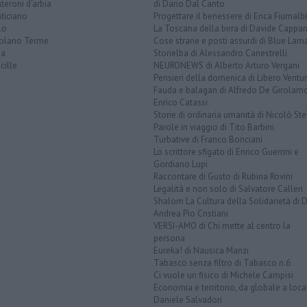
eroni d'arbia
di Dario Dal Canto
ticiano
Progettare il benessere di Erica Fiumalbi
lo
La Toscana della birra di Davide Cappan
olano Terme
Cose strane e posti assurdi di Blue Lam
na
Storielba di Alessandro Canestrelli
cille
NEURONEWS di Alberto Arturo Vergani
Pensieri della domenica di Libero Ventur
Fauda e balagan di Alfredo De Girolam
Enrico Catassi
Storie di ordinaria umanità di Nicolò Ste
Parole in viaggio di Tito Barbini
Turbative di Franco Bonciani
Lo scrittore sfigato di Enrico Guerrini e
Gordiano Lupi
Raccontare di Gusto di Rubina Rovini
Legalità e non solo di Salvatore Calleri
Shalom La Cultura della Solidarietà di 
Andrea Pio Cristiani
VERSI-AMO di Chi mette al centro la
persona
Eureka! di Nausica Manzi
Tabasco senza filtro di Tabasco n.6
Ci vuole un fisico di Michele Campisi
Economia e territorio, da globale a loca
Daniele Salvadori