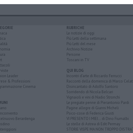
EGORIE
RUBRICHE
naca
Le notizie di oggi
tica
Più Letti della settimana
alità
Più Letti del mese
nomia
Archivio Notizie
ura
Persone
rt
Toscani in TV
tacoli
rviste
QUI BLOG
nion Leader
Incontri d'arte di Riccardo Ferrucci
rese & Professioni
Racconti della domenica di Marco Celat
grammazione Cinema
Disincantato di Adolfo Santoro
Sorridendo di Nicola Belcari
Vignaioli e vini di Nadio Stronchi
MUNI
Le pregiate penne di Pierantonio Pardi
iano
Pagine allegre di Gianni Micheli
nconvento
Psico-cose di Federica Giusti
telnuovo Berardenga
VI PRESENTO I MIEI... di Dino Fiumalbi
usdino
Le stelle di Astrea di Edit Permay
teriggioni
STORIE VISPE MA NON TROPPO DISTR