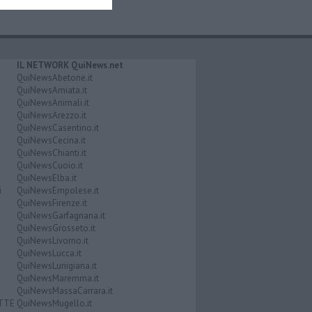
IL NETWORK QuiNews.net
QuiNewsAbetone.it
QuiNewsAmiata.it
QuiNewsAnimali.it
QuiNewsArezzo.it
QuiNewsCasentino.it
QuiNewsCecina.it
QuiNewsChianti.it
QuiNewsCuoio.it
QuiNewsElba.it
i
QuiNewsEmpolese.it
QuiNewsFirenze.it
QuiNewsGarfagnana.it
QuiNewsGrosseto.it
QuiNewsLivorno.it
QuiNewsLucca.it
QuiNewsLunigiana.it
QuiNewsMaremma.it
QuiNewsMassaCarrara.it
ATTE
QuiNewsMugello.it