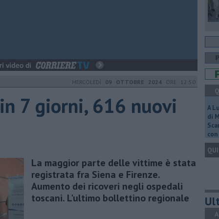
MERCOLEDÌ
09 OTTOBRE 2024
ORE 12:50
Q
in 7 giorni, 616 nuovi
A L
di 
Scar
con 
QUI
La maggior parte delle vittime è stata
registrata fra Siena e Firenze.
Aumento dei ricoveri negli ospedali
toscani. L'ultimo bollettino regionale
Ult
A