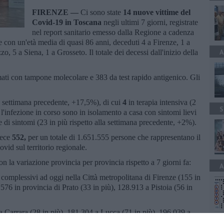
FIRENZE —
Ci sono state
14 nuove vittime del
Covid-19 in Toscana
negli ultimi 7 giorni, registrate
nel report sanitario emesso dalla Regione a cadenza
e con un'età media di quasi 86 anni, deceduti 4 a Firenze, 1 a
A
o, 5 a Siena, 1 a Grosseto. Il totale dei decessi dall'inizio della
ati con tampone molecolare e 383 da test rapido antigenico. Gli
la settimana precedente, +17,5%), di cui
4
in terapia intensiva (2
S
'infezione in corso sono in isolamento a casa con sintomi lievi
 di sintomi (23 in più rispetto alla settimana precedente, +2%).
vece
552
,
per un totale di 1.651.555 persone che rappresentano il
vid sul territorio regionale.
 con la variazione provincia per provincia rispetto a 7 giorni fa:
A
 complessivi ad oggi nella Città metropolitana di Firenze (155 in
.576 in provincia di Prato (33 in più), 128.913 a Pistoia (56 in
 Carrara (28 in più), 181.304 a Lucca (71 in più), 196.039 a
più)