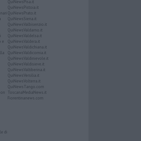
QuiNewsPisa.it
QuiNewsPistoia.it
nari
QuiNewsPrato.it
a
QuiNewsSiena.it
QuiNewsValbisenzio.it
QuiNewsValdarno.it
i
QuiNewsValdelsa.it
o e
QuiNewsValdera.it
QuiNewsValdichiana.it
lla
QuiNewsValdicornia.it
QuiNewsValdinievole.it
QuiNewsValdisieve.it
QuiNewsValtiberina.it
QuiNewsVersilia.it
QuiNewsVolterra.it
QuiNewsTango.com
Don
ToscanaMediaNews.it
Fiorentinanews.com
le di