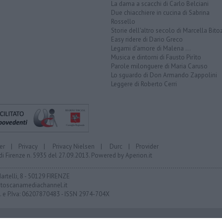
La dama a scacchi di Carlo Belciani
Due chiacchiere in cucina di Sabrina
Rossello
Storie dell'altro secolo di Marcella Bito
Easy ridere di Dario Greco
Legami d'amore di Malena ...
Musica e dintorni di Fausto Pirìto
Parole milonguere di Maria Caruso
Lo sguardo di Don Armando Zappolini
Leggere di Roberto Cerri
er
|
Privacy
|
Privacy Nielsen
|
Durc
|
Provider
di Firenze n. 5935 del 27.09.2013. Powered by
Aperion.it
Martelli, 8 - 50129 FIRENZE
toscanamediachannel.it
F. e P.Iva: 06207870483 - ISSN 2974-704X