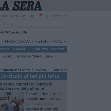
21°
36°
ETEO:
SIENA
QuiNews.net
rdì
07 Agosto 2026
O
MASSA CARRARA
PISTOIA
PRATO
rviste
Animali
Pubblicità
Contatti
MURLO
RAPOLANO TERME
SIENA
ncita record in Toscana
Una sonda congelata contro le malattie rare d
L'articolo di ieri più letto
a sonda congelata contro le
lattie rare del polmone
Si chiama criobiopsia la
metodica meno invasiva
per il paziente che
consente diagnosi più