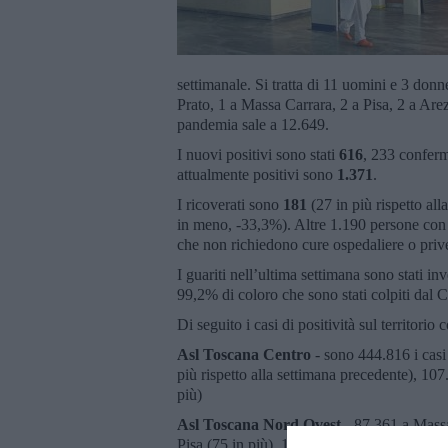
settimanale. Si tratta di 11 uomini e 3 donn
Prato, 1 a Massa Carrara, 2 a Pisa, 2 a Arezz
pandemia sale a 12.649.
I nuovi positivi sono stati
616
, 233 conferm
attualmente positivi sono
1.371
.
I ricoverati sono
181
(27 in più rispetto al
in meno, -33,3%). Altre 1.190 persone con l
che non richiedono cure ospedaliere o prive
I guariti nell’ultima settimana sono stati in
99,2% di coloro che sono stati colpiti dal Co
Di seguito i casi di positività sul territorio
Asl Toscana Centro
- sono 444.816 i casi
più rispetto alla settimana precedente), 107
più)
Asl Toscana Nord Ovest
- 87.361 a Massa
Pisa (75 in più), 153.877 a Livorno (51 in 