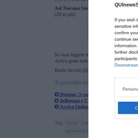
QUInewsSi
Asl Toscana Sud Est
- 150.869 ad Arezzo 
(28 in più).
If you wish 
sensitive in
confirm you
continue se
information 
further disc
Se vuoi leggere le notizie principali della T
participants
Arriva gratis tutti i giorni alle 20:00 dirett
Downstream 
Basta cliccare
QUI
Ti potrebbe interessare anche:
Persona
Dengue, 3 casi in famiglia dopo un s
Influenza e Covid, vaccinazioni al via
Arriva l'influenza, ecco quando è attes
Tag
firenze
siena
toscana
pisa
arezzo
provincia di pistoia
provincia di massa-car