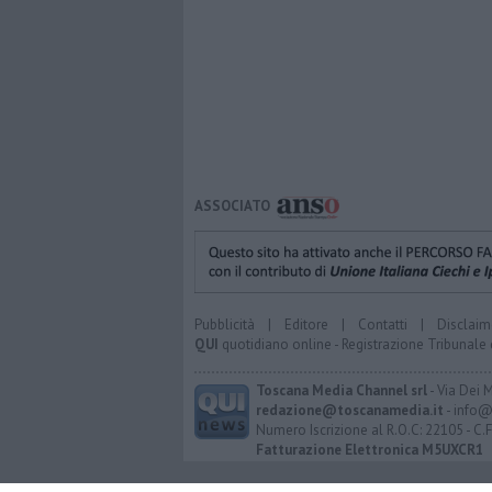
ASSOCIATO
Pubblicità
|
Editore
|
Contatti
|
Disclaim
QUI
quotidiano online - Registrazione Tribunale 
Toscana Media Channel srl
- Via Dei 
redazione@toscanamedia.it
- info@
Numero Iscrizione al R.O.C: 22105 - C.
Fatturazione Elettronica M5UXCR1