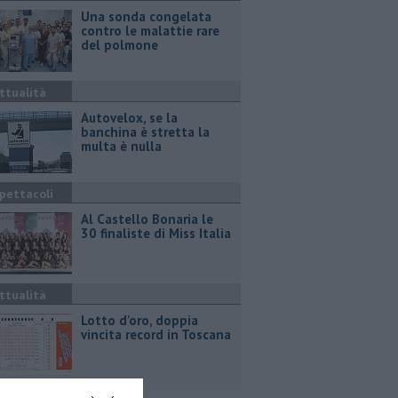
Una sonda congelata
contro le malattie rare
del polmone
ttualità
Autovelox, se la
banchina è stretta la
multa è nulla
pettacoli
Al Castello Bonaria le
30 finaliste di Miss Italia
ttualità
Lotto d'oro, doppia
vincita record in Toscana