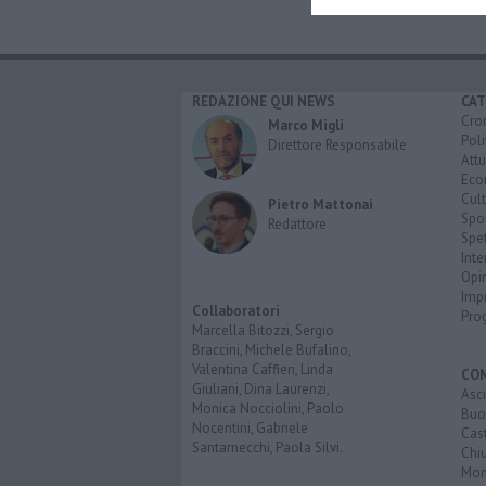
REDAZIONE QUI NEWS
CAT
Cro
Marco Migli
Poli
Direttore Responsabile
Attu
Eco
Cult
Pietro Mattonai
Spo
Redattore
Spet
Inte
Opi
Imp
Collaboratori
Pro
Marcella Bitozzi, Sergio
Braccini, Michele Bufalino,
Valentina Caffieri, Linda
CO
Giuliani, Dina Laurenzi,
Asc
Monica Nocciolini, Paolo
Buo
Nocentini, Gabriele
Cas
Santarnecchi, Paola Silvi.
Chi
Mon