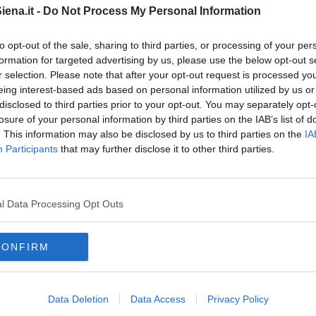
ena.it -
Do Not Process My Personal Information
(82 in più), 119.599 a Siena (34 in più) e 93.569 a Grosseto
to opt-out of the sale, sharing to third parties, or processing of your per
formation for targeted advertising by us, please use the below opt-out s
r selection. Please note that after your opt-out request is processed y
eing interest-based ads based on personal information utilized by us or
disclosed to third parties prior to your opt-out. You may separately opt-
losure of your personal information by third parties on the IAB’s list of
oscana iscriviti alla
Newsletter QUInews - ToscanaMedia.
. This information may also be disclosed by us to third parties on the
IA
amente nella tua casella di posta.
Participants
that may further disclose it to other third parties.
l Data Processing Opt Outs
oggiorno a Fano
 negli ambulatori
o il picco
CONFIRM
grosseto
città metropolitana di firenze
provincia di prato
Data Deletion
Data Access
Privacy Policy
rara
lucca
livorno