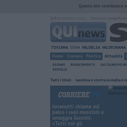
Questo sito contribuisce 
QUI
quotidiano online.
Percorso semplificat
TOSCANA
SIENA
VALDELSA
VALDICHIANA
Home
Cronaca
Politica
Attualità
ASCIANO
BUONCONVENTO
CASTELNUOVO B
SOVICILLE
re del polmone
Autovelox, se la banchina è stretta la multa è nulla
Tutti i titoli:
Jovanotti chiama sul
palco i suoi musicisti e
omaggia Guccini:
«Tutti noi gli