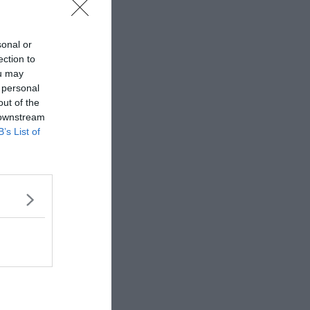
sonal or
ection to
ou may
 personal
out of the
 downstream
B’s List of