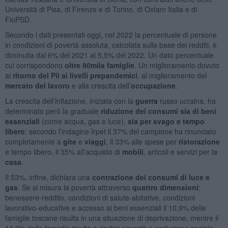
Università di Pisa, di Firenze e di Torino, di Oxfam Italia e di
FioPSD.
Secondo i dati presentati oggi, nel 2022 la percentuale di persone
in condizioni di povertà assoluta, calcolata sulla base dei redditi, è
diminuita dal 6% del 2021 al 5,5% del 2022. Un dato percentuale
cui corrispondono
oltre 90mila famiglie
. Un miglioramento dovuto
al
ritorno del Pil ai livelli prepandemici
, al miglioramento del
mercato del lavoro
e alla crescita dell’
occupazione
.
La crescita dell’inflazione, iniziata con la
guerra
russo ucraina, ha
determinato però la graduale
riduzione dei consumi sia di beni
essenziali
(come acqua, gas e luce),
sia per svago e tempo
libero
: secondo l’indagine Irpet il 37% del campione ha rinunciato
completamente a
gite
e
viaggi
, il 33% alle spese per
ristorazione
e tempo libero, il 35% all’acquisto di
mobili
, articoli e servizi per la
casa
.
Il 53%, infine, dichiara una
contrazione dei consumi di luce e
gas
. Se si misura la povertà attraverso
quattro dimensioni
:
benessere-reddito, condizioni di salute-abitative, condizioni
lavorativo-educative e accesso ai beni essenziali il 10,9% delle
famiglie toscane risulta in una situazione di deprivazione, mentre il
14,3% delle famiglie risulta a rischio povertà o esclusione sociale.