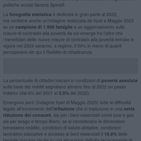
politiche sociali Serena Spinelli.
La
fotografia statistica
è dedicata in gran parte al 2022,
ma contiene anche un’indagine realizzata da Irpet a Maggio 2023
su un
campione di 1.500 famiglie
e un aggiornamento sulle
misure di contrasto alla povertà da cui emerge fra l'altro che
i beneficiari delle nuove misure di contrasto alla povertà entrate in
vigore nel 2024 saranno, a regime, il 50% in meno di quanti
percepivano sin qui il Reddito di cittadinanza.
La percentuale di cittadini toscani in condizioni di
povertà assoluta
sulla base dei redditi segnalano almeno fino al 2022 un passo
indietro (dal 6% del 2021 al
5,5%
del 2022).
Emergono però (Indagine Irpet di Maggio 2023) tutte le difficoltà
legate all’incremento dell’
inflazione
che si traducono in una
netta
riduzione dei consumi
, sia per i beni essenziali come luce e gas
sia per svago e tempo libero; se si considerano le dimensioni
benessere-reddito, condizioni di salute-abitative, condizioni
lavorativo-educative e accesso ai beni essenziali il
10,9%
delle
famiglie toscane risulta in una situazione definita tecnicamente di