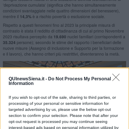
'deprivazione cumulata' (significa che hanno simultaneamente
condizioni svantaggiate nelle quattro dimensioni del benessere),
mentre il
14,3%
è a rischio povertà o esclusione sociale.
Rispetto a questi fenomeni fino al 2023 la principale misura di
contrasto è stata il reddito di cittadinanza di cui al primo Novembre
2023 risultava percepito da
19.690
nuclei familiari (corrispondenti a
35.324
persone); secondo le stime del rapporto i beneficiari delle
nuove misure (Assegno di inclusione e Supporto per la formazione
e il lavoro), che hanno criteri più restrittivi, diventeranno la metà.
QUInewsSiena.it -
Do Not Process My Personal
Information
If you wish to opt-out of the sale, sharing to third parties, or
processing of your personal or sensitive information for
targeted advertising by us, please use the below opt-out
section to confirm your selection. Please note that after your
opt-out request is processed you may continue seeing
interest-based ads based on personal information utilized by