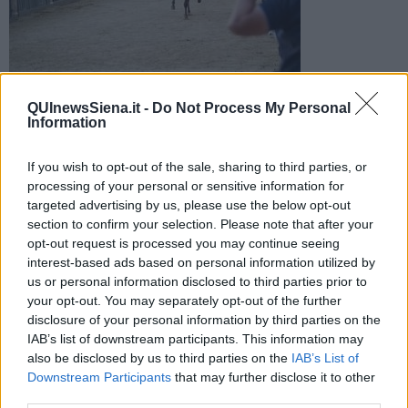
Foto di: Comune di Siena (da Facebook)
QUInewsSiena.it -
Do Not Process My Personal
Dopo il rinvio di ieri causa maltempo il rione di via del Casato
Information
torna alla vittoria e si aggiudica la carriera dedicata alla
Madonna di Provenzano
If you wish to opt-out of the sale, sharing to third parties, or
processing of your personal or sensitive information for
targeted advertising by us, please use the below opt-out
section to confirm your selection. Please note that after your
opt-out request is processed you may continue seeing
interest-based ads based on personal information utilized by
SIENA —
Dopo il rinvio di ieri a causa del maltempo, oggi
us or personal information disclosed to third parties prior to
la Contrada dell’Aquila si è aggiudicata il Palio di Siena dedicato alla
your opt-out. You may separately opt-out of the further
Madonna di Provenzano con il cavallo Diodoro e il fantino Giovanni
disclosure of your personal information by third parties on the
Atzeni detto Tittia.
IAB’s list of downstream participants. This information may
Una vittoria che mancava dal 1992 per il rione di via del Casato,
also be disclosed by us to third parties on the
IAB’s List of
che porta a casa il Drappellone di Ismaele Nones intitolato all’ottavo
Downstream Participants
that may further disclose it to other
centenario della morte di San Francesco d’Assisi.
third parties.