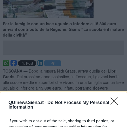
Per le famiglie con un Isee uguale o inferiore a 15.800 euro
arriva il contributo della Regione. Giani: "La scuola è il motore
della civiltà"
TOSCANA —
Dopo la misura Nidi Gratis, arriva quella dei
Libri
Gratis
. Dal prossimo anno scolastico, in Toscana, i giovani iscritti
alle scuole medie e superiori che vivono in una famiglia con un Isee
uguale o inferiore a
15.800 euro
, infatti, potranno
ricevere
gratuitamente i libri scolastici
, grazie a un contributo della
Regione.
QUInewsSiena.it -
Do Not Process My Personal
Information
Secondo le stime, la misura dovrebbe riguardare
tra i 50mila e gli
80mila studenti
in tutta la Toscana. Ovvero,
circa un quarto della
popolazione scolastica complessiva
. "La scuola è il motore di
If you wish to opt-out of the sale, sharing to third parties, or
civiltà di una comunità, per questo
vogliamo che essa sia
processing of your personal or sensitive information for