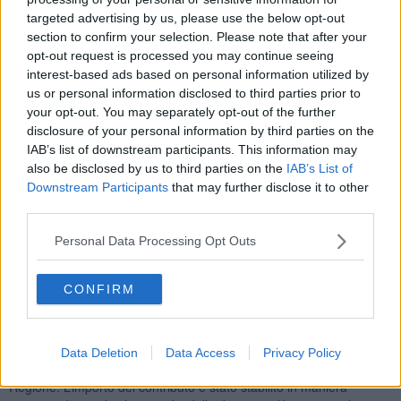
davvero alla portata di ogni famiglia toscana
- ha detto
targeted advertising by us, please use the below opt-out
Eugenio Giani
, presidente della Toscana - con questo intervento
section to confirm your selection. Please note that after your
vogliamo quindi sostenere tutti gli studenti che possono trovarsi in
opt-out request is processed you may continue seeing
difficoltà nel sostenere le spese per l’acquisto dei libri necessari ad
interest-based ads based on personal information utilized by
affrontare con serenità le scuole medie e quelle superiori".
us or personal information disclosed to third parties prior to
your opt-out. You may separately opt-out of the further
disclosure of your personal information by third parties on the
IAB’s list of downstream participants. This information may
Il provvedimento s'inserisce nell’ambito del
progetto Giovanisì
per
also be disclosed by us to third parties on the
IAB’s List of
l’autonomia dei giovani. "
Trasformare i sudditi in cittadini è un
Downstream Participants
that may further disclose it to other
miracolo che solo la scuola può compiere
- ha proseguito il
third parties.
presidente citando Piero Calamandrei - investire sul diritto allo
studio è fondamentale per contribuire a realizzare una società
Personal Data Processing Opt Outs
libera, nella quale i giovani abbiano l’opportunità concreta di
costruire il loro futuro. Per questo ritengo questa misura una
assoluta priorità. Con
20 milioni di euro annuali di risorse
CONFIRM
derivanti dal Programma regionale del Fondo sociale
europeo
finanzieremo questo intervento".
Le domande per poter accedere al contributo potranno essere
Data Deletion
Data Access
Privacy Policy
presentate a partire dal 28 Aprile e sino al 28 Maggio sul sito della
Regione. L’importo del contributo è stato stabilito in maniera