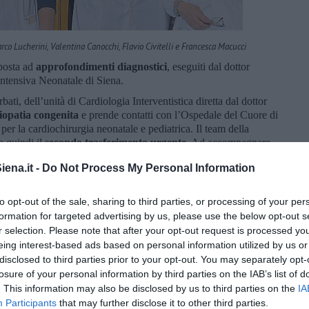
Marco Lucherini, Valentina Canocchi, Flavio Civitelli e Francesca Macucci
oposta ad
approfondimenti diagnostici
, eseguiti dal dottor
ntensiva Neonatale di Siena.
ati, dell’unità di Cardiologia Interventistica diretta dal dottor
iopatia congenita
e prende contatti con l’Ospedale del Cuore di
per la cardiochirurgia neonatale e pediatrica. Il team della
a quindi il
secondo trasferimento urgente
. Ad accompagnare
dottoressa Costanza Fommei, l’infermiera Rosita Galì e il
ena.it -
Do Not Process My Personal Information
"
to opt-out of the sale, sharing to third parties, or processing of your per
formation for targeted advertising by us, please use the below opt-out s
: le sue condizioni sono stabili, ma gravissime. Gli accertamenti
r selection. Please note that after your opt-out request is processed y
genita: un ritorno venoso polmonare totale anomalo con
eing interest-based ads based on personal information utilized by us or
olpisce circa un neonato ogni 10mila e che impedisce al sangue
disclosed to third parties prior to your opt-out. You may separately opt-
nell’organismo.
Una condizione incompatibile con la vita
senza
losure of your personal information by third parties on the IAB’s list of
. This information may also be disclosed by us to third parties on the
IA
iene preparata immediatamente per l’intervento.
Participants
that may further disclose it to other third parties.