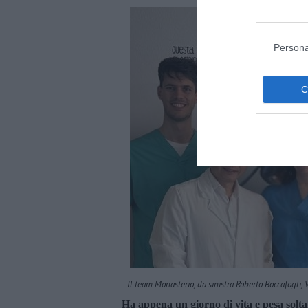
Persona
Il team Monasterio, da sinistra Roberto Boccafogli,
Ha appena un giorno di vita e pesa soltan