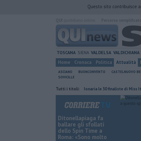
Questo sito contribuisce 
QUI
quotidiano online.
Percorso semplificat
TOSCANA
SIENA
VALDELSA
VALDICHIANA
Home
Cronaca
Politica
Attualità
ASCIANO
BUONCONVENTO
CASTELNUOVO B
SOVICILLE
 multa è nulla
Al Castello Bonaria le 30 finaliste di Miss Italia
Tutti i titoli:
Lot
Ditonellapiaga fa
ballare gli sfollati
dello Spin Time a
Roma: «Sono molto