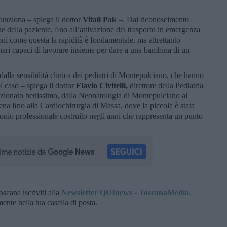
 funziona – spiega il dottor
Vitali Pak
–. Dal riconoscimento
one della paziente, ﬁno all’attivazione del trasporto in emergenza
ioni come questa la rapidità è fondamentale, ma altrettanto
inari capaci di lavorare insieme per dare a una bambina di un
lla sensibilità clinica dei pediatri di Montepulciano, che hanno
l caso – spiega il dottor
Flavio Civitelli,
direttore della Pediatria
nzionato benissimo, dalla Neonatologia di Montepulciano al
iena ﬁno alla Cardiochirurgia di Massa, dove la piccola è stata
nio professionale costruito negli anni che rappresenta un punto
oscana iscriviti alla
Newsletter QUInews - ToscanaMedia.
amente nella tua casella di posta.