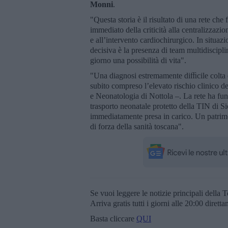
Monni
.
"Questa storia è il risultato di una rete che
immediato della criticità alla centralizzazi
e all’intervento cardiochirurgico. In situaz
decisiva è la presenza di team multidiscipl
giorno una possibilità di vita".
"Una diagnosi estremamente diﬃcile colta da
subito compreso l’elevato rischio clinico de
e Neonatologia di Nottola –. La rete ha fu
trasporto neonatale protetto della TIN di S
immediatamente presa in carico. Un patrimo
di forza della sanità toscana".
Se vuoi leggere le notizie principali della T
Arriva gratis tutti i giorni alle 20:00 dirett
Basta cliccare
QUI