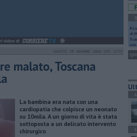
Q
A L
di 
Scar
con 
MARTEDÌ
23 GIUGNO 2026
ORE 18:30
QUI
re malato, Toscana
la
Ult
A
La bambina era nata con una
cardiopatia che colpisce un neonato
su 10mila. A un giorno di vita è stata
sottoposta a un delicato intervento
S
chirurgico