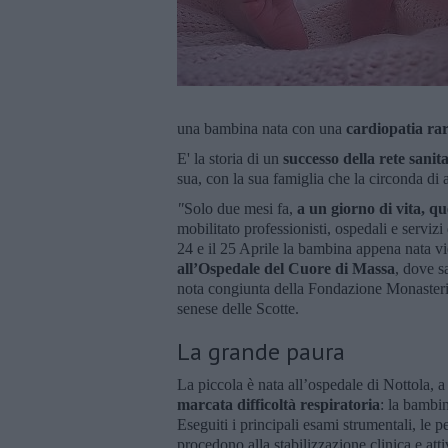
una bambina nata con una
cardiopatia
rar
E' la storia di un
successo della
rete sanit
sua, con la sua famiglia che la circonda di a
"
Solo due mesi fa,
a un giorno di vita, q
mobilitato professionisti, ospedali e servizi 
24 e il 25 Aprile la bambina appena nata v
all’Ospedale del Cuore di Massa
, dove s
nota congiunta della Fondazione Monasterio,
senese delle Scotte.
La grande paura
La piccola è nata all’ospedale di Nottola,
marcata difficoltà respiratoria
: la bambi
Eseguiti i principali esami strumentali, le
procedono alla stabilizzazione clinica e att