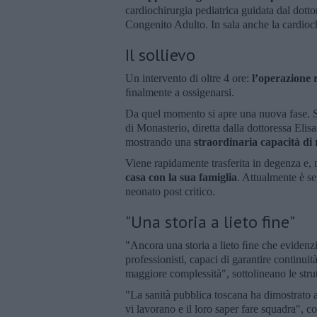
cardiochirurgia pediatrica guidata dal dottor
Congenito Adulto. In sala anche la cardioch
Il sollievo
Un
intervento di oltre 4 ore:
l’operazione r
ﬁnalmente a ossigenarsi.
Da quel momento si apre una nuova fase. S
di Monasterio, diretta dalla dottoressa Elisa
mostrando una
straordinaria capacità di
Viene rapidamente trasferita in degenza e, 
casa con la sua famiglia
. Attualmente è se
neonato post critico.
"Una storia a lieto fine"
"Ancora una storia a lieto ﬁne che evidenzia
professionisti, capaci di garantire continuità
maggiore complessità", sottolineano le strut
"La sanità pubblica toscana ha dimostrato a
vi lavorano e il loro saper fare squadra", c