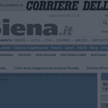
alla audience di
o
Aggiornato alle 17:30
M
Gio
AMIATA
FIRENZE
LUCCA
PISA
LIVORNO
AREZZO
GROSSET
Lavoro
Cultura e Spettacolo
Eventi
Sport
PALIO
Blog
Inte
ERARDENGA
CHIUSDINO
MONTERIGGIONI
MONTERONI D'ARBIA
MONTICIANO
to d'oro, doppia vincita record in Toscana
​Tutte le offerte di lavoro in
Bo
i 