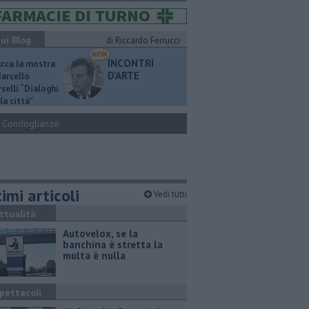
ui Blog
di Riccardo Ferrucci
INCONTRI
ucca la mostra
D'ARTE
Marcello
selli “Dialoghi
la città"
Condoglianze
imi articoli
Vedi tutti
ttualità
Autovelox, se la
banchina è stretta la
multa è nulla
pettacoli