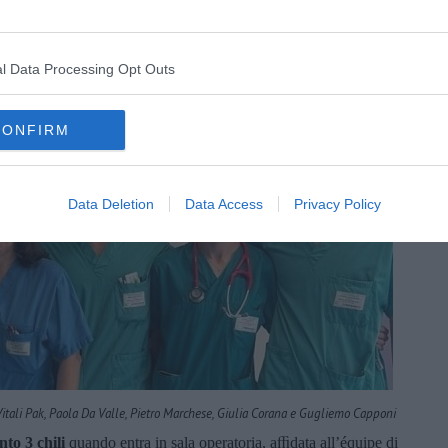
l Data Processing Opt Outs
CONFIRM
Data Deletion
Data Access
Privacy Policy
 Vitali Pak, Paola Da Valle, Pietro Marchese, Giulia Corana e Gugliemo Capponi
to 3 chili
quando entra in sala operatoria, aﬃdata all’équipe di