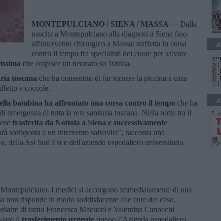
MONTEPULCIANO / SIENA / MASSA —
Dalla
nascita a Montepulciano alla diagnosi a Siena fino
all'intervento chirurgico a Massa: staffetta in corsa
A
contro il tempo fra specialisti del cuore per salvare
issima
che colpisce un neonato su 10mila.
aria toscana
che ha consentito di far tornare la piccina a casa
ffetto e coccole.
A
uella bambina ha affrontato una corsa contro il tempo
che ha
di emergenza di tutta la rete sanitaria toscana. Nella notte tra il
iene
trasferita da Nottola a Siena e successivamente
arà sottoposta a un intervento salvavita", racconta una
 della Asl Sud Est e dell'azienda ospedaliero universitaria
 a Montepulciano. I medici si accorgono immediatamente di una
na non risponde in modo soddisfacente alle cure del caso.
 pediatre di turno Francesca Macucci e Valentina Canocchi
ivano il
trasferimento urgente
presso l’Azienda ospedaliero