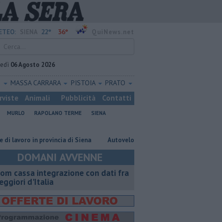
22°
36°
ETEO:
SIENA
QuiNews.net
vedì
06 Agosto 2026
O
MASSA CARRARA
PISTOIA
PRATO
rviste
Animali
Pubblicità
Contatti
MURLO
RAPOLANO TERME
SIENA
 provincia di Siena
Autovelox, se la banchina è stretta la multa è nulla
DOMANI AVVENNE
om cassa integrazione con dati fra
peggiori d'Italia