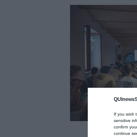
QUInewsSi
If you wish 
sensitive in
confirm you
I ragazzi dura
continue se