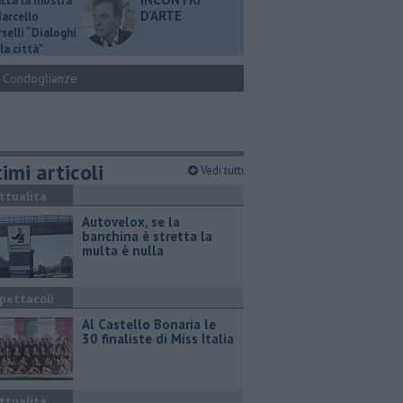
ucca la mostra
D'ARTE
Marcello
selli “Dialoghi
la città"
Condoglianze
imi articoli
Vedi tutti
ttualità
Autovelox, se la
banchina è stretta la
multa è nulla
pettacoli
Al Castello Bonaria le
30 finaliste di Miss Italia
ttualità