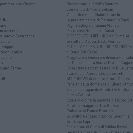
grammazione Cinema
Disincantato di Adolfo Santoro
Sorridendo di Nicola Belcari
Vignaioli e vini di Nadio Stronchi
MUNI
Le pregiate penne di Pierantonio Pardi
iano
Pagine allegre di Gianni Micheli
nconvento
Psico-cose di Federica Giusti
telnuovo Berardenga
VI PRESENTO I MIEI... di Dino Fiumalbi
usdino
Le stelle di Astrea di Edit Permay
teriggioni
STORIE VISPE MA NON TROPPO DISTR
eroni d'arbia
di Dario Dal Canto
ticiano
Progettare il benessere di Erica Fiumalbi
lo
La Toscana della birra di Davide Cappan
olano Terme
Cose strane e posti assurdi di Blue Lam
na
Storielba di Alessandro Canestrelli
cille
NEURONEWS di Alberto Arturo Vergani
Pensieri della domenica di Libero Ventur
Fauda e balagan di Alfredo De Girolam
Enrico Catassi
Storie di ordinaria umanità di Nicolò Ste
Parole in viaggio di Tito Barbini
Turbative di Franco Bonciani
Lo scrittore sfigato di Enrico Guerrini e
Gordiano Lupi
Raccontare di Gusto di Rubina Rovini
Legalità e non solo di Salvatore Calleri