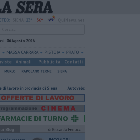
23°
36°
ETEO:
SIENA
QuiNews.net
vedì
06 Agosto 2026
O
MASSA CARRARA
PISTOIA
PRATO
rviste
Animali
Pubblicità
Contatti
MURLO
RAPOLANO TERME
SIENA
in provincia di Siena
Autovelox, se la banchina è stretta la multa è nulla
ui Blog
di Riccardo Ferrucci
INCONTRI