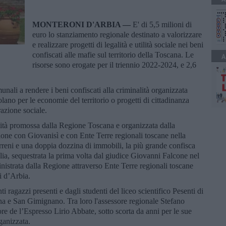
MONTERONI D'ARBIA —
E' di 5,5 milioni di
euro lo stanziamento regionale destinato a valorizzare
e realizzare progetti di legalità e utilità sociale nei beni
confiscati alle mafie sul territorio della Toscana. Le
A
risorse sono erogate per il triennio 2022-2024, e 2,6
unali a rendere i beni confiscati alla criminalità organizzata
volano per le economie del territorio o progetti di cittadinanza
razione sociale.
alità promossa dalla Regione Toscana e organizzata dalla
one con Giovanisì e con Ente Terre regionali toscane nella
erreni e una doppia dozzina di immobili, la più grande confisca
lia, sequestrata la prima volta dal giudice Giovanni Falcone nel
inistrata dalla Regione attraverso Ente Terre regionali toscane
i d’Arbia.
nti ragazzi presenti e dagli studenti del liceo scientifico Pesenti di
ena e San Gimignano. Tra loro l'assessore regionale Stefano
tore de l’Espresso Lirio Abbate, sotto scorta da anni per le sue
ganizzata.