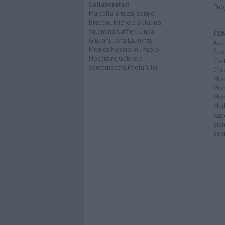
Collaboratori
Pro
Marcella Bitozzi, Sergio
Braccini, Michele Bufalino,
Valentina Caffieri, Linda
CO
Giuliani, Dina Laurenzi,
Asc
Monica Nocciolini, Paolo
Buo
Nocentini, Gabriele
Cas
Santarnecchi, Paola Silvi.
Chi
Mon
Mont
Mon
Mur
Rap
Sie
Sovi