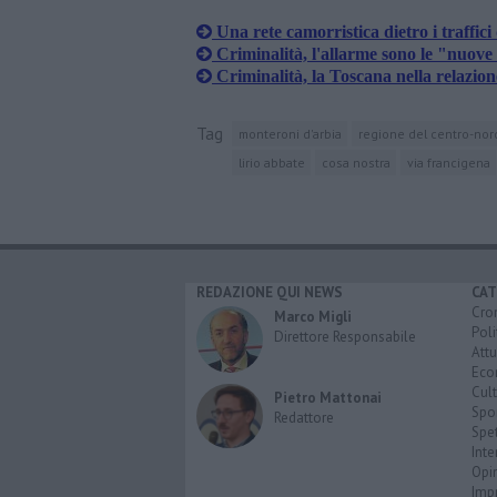
Una rete camorristica dietro i traffici
Criminalità, l'allarme sono le "nuove
Criminalità, la Toscana nella relazion
Tag
monteroni d'arbia
regione del centro-nor
lirio abbate
cosa nostra
via francigena
REDAZIONE QUI NEWS
CAT
Cro
Marco Migli
Poli
Direttore Responsabile
Attu
Eco
Cult
Pietro Mattonai
Spo
Redattore
Spet
Inte
Opi
Imp