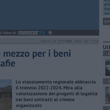
A L
di 
Scar
con 
QUI
SABATO
22 OTTOBRE 2022
ORE 17:00
Ult
e mezzo per i beni
A
afie
Lo stanziamento regionale abbraccia
S
il triennio 2022-2024. Mira alla
valorizzazione dei progetti di legalità
nei beni sottratti al crimine
organizzato
A