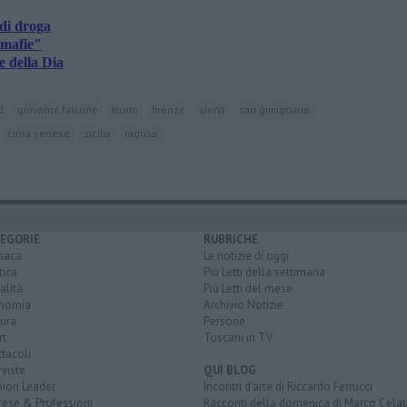
 di droga
 mafie"
e della Dia
d
giovanni falcone
murlo
firenze
siena
san gimignano
cinta senese
sicilia
ragusa
EGORIE
RUBRICHE
naca
Le notizie di oggi
tica
Più Letti della settimana
alità
Più Letti del mese
nomia
Archivio Notizie
ura
Persone
rt
Toscani in TV
tacoli
rviste
QUI BLOG
nion Leader
Incontri d'arte di Riccardo Ferrucci
rese & Professioni
Racconti della domenica di Marco Celat