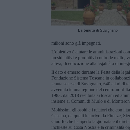
La tenuta di Suvignano
milioni sono già impegnati.
L'obiettivo è aiutare le amministrazioni com
presidi attivi e produttivi contro le mafie, 
attiva, di educazione alla legalità o di integ
Il dato è emerso durante la Festa della leg
Fondazione Sistema Toscana in collaborazi
tenuta senese di Suvignano, 640 ettari di t
avvenuta in una regione del centro-nord Ita
1983, dal 2018 restituita ai toscani ed amm
insieme ai Comuni di Murlo e di Monteron
Moltissimi gli ospiti e i relatori che con i ta
Cascina, da quelli in arrivo da Firenze, Si
Ciuoffo che ha aperto la giornata e il diret
inchieste su Cosa Nostra e la criminalità or