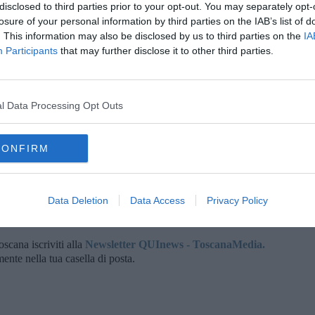
mbolo dei beni sottoratti alle mafie
disclosed to third parties prior to your opt-out. You may separately opt-
losure of your personal information by third parties on the IAB’s list of
ca di pregio, altri 17 edifici e 21.000 metri quadri tra immobili
. This information may also be disclosed by us to third parties on the
IA
co dell'edificio principale. Ci sono voluti ben 12 anni, a partire
Participants
that may further disclose it to other third parties.
ssegnazione alla Regione Toscana che adesso la gestisce
oni in campo agricolo e forestale e valorizza le risorse genetiche
l Data Processing Opt Outs
 sguardo nelle giornate terse buca l'orizzonte fino all'Appennino,
ualche olivo. Comprende anche un centinaio di ettari di bosco,
ti a suo tempo dalla Sicilia, anche alcuni cavalli ‘sanfratello' e
CONFIRM
e visitano la fattoria scolastica.
Data Deletion
Data Access
Privacy Policy
oscana iscriviti alla
Newsletter QUInews - ToscanaMedia.
amente nella tua casella di posta.