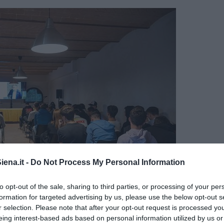
ena.it -
Do Not Process My Personal Information
to opt-out of the sale, sharing to third parties, or processing of your per
formation for targeted advertising by us, please use the below opt-out s
r selection. Please note that after your opt-out request is processed y
nte gli incontri alla Festa della Legalità
eing interest-based ads based on personal information utilized by us or