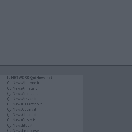
IL NETWORK QuiNews.net
QuiNewsAbetone.it
QuiNewsAmiata.it
QuiNewsAnimali.it
QuiNewsArezzo.it
QuiNewsCasentino.it
QuiNewsCecina.it
QuiNewsChianti.it
QuiNewsCuoio.it
QuiNewsElba.it
i
QuiNewsEmpolese.it