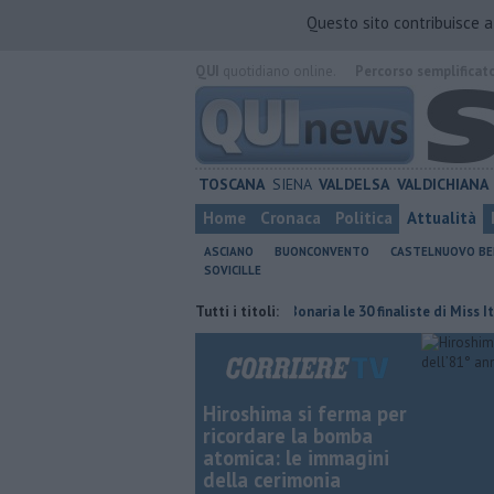
Questo sito contribuisce 
QUI
quotidiano online.
Percorso semplificat
TOSCANA
SIENA
VALDELSA
VALDICHIANA
Home
Cronaca
Politica
Attualità
ASCIANO
BUONCONVENTO
CASTELNUOVO B
SOVICILLE
la multa è nulla
Al Castello Bonaria le 30 finaliste di Miss Italia
Tutti i titoli:
L
Hiroshima si ferma per
ricordare la bomba
atomica: le immagini
della cerimonia