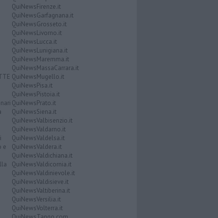
QuiNewsFirenze.it
QuiNewsGarfagnana.it
QuiNewsGrosseto.it
QuiNewsLivorno.it
QuiNewsLucca.it
QuiNewsLunigiana.it
QuiNewsMaremma.it
QuiNewsMassaCarrara.it
ATTE
QuiNewsMugello.it
QuiNewsPisa.it
QuiNewsPistoia.it
nari
QuiNewsPrato.it
a
QuiNewsSiena.it
QuiNewsValbisenzio.it
QuiNewsValdarno.it
i
QuiNewsValdelsa.it
o e
QuiNewsValdera.it
QuiNewsValdichiana.it
lla
QuiNewsValdicornia.it
QuiNewsValdinievole.it
QuiNewsValdisieve.it
QuiNewsValtiberina.it
QuiNewsVersilia.it
QuiNewsVolterra.it
QuiNewsTango.com