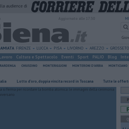
alla audience di
o
Aggiornato alle 17:30
M
Gio
AMIATA
FIRENZE
LUCCA
PISA
LIVORNO
AREZZO
GROSSET
Lavoro
Cultura e Spettacolo
Eventi
Sport
PALIO
Blog
Inte
ERARDENGA
CHIUSDINO
MONTERIGGIONI
MONTERONI D'ARBIA
MONTICIANO
otto d'oro, doppia vincita record in Toscana
​Tutte le offerte di lavoro 
Q