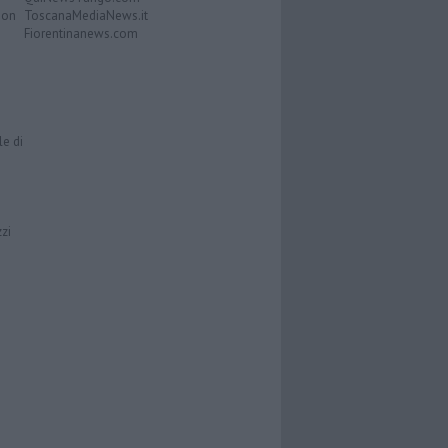
Don
ToscanaMediaNews.it
Fiorentinanews.com
le di
zzi