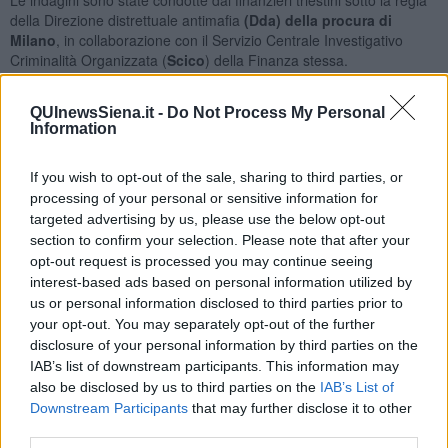
della Direzione distrettuale antimafia
(Dda) della p
rocura di
Milano
, in collaborazione con il Servizio Centrale Investigativo
Criminalità Organizzata (
Scico
) della Finanza stessa.
QUInewsSiena.it -
Do Not Process My Personal
Information
Gli indagati devono rispondere a vario titolo di
associazione per
delinquere
finalizzata al traffico illecito di sostanze stupefacenti o
If you wish to opt-out of the sale, sharing to third parties, or
psicotrope, di produzione, traffico e detenzione illeciti di
sostanze
processing of your personal or sensitive information for
stupefacenti o psicotrope
, di
ricettazione
,
riciclaggio
e
targeted advertising by us, please use the below opt-out
detenzione di armi clandestine
.
section to confirm your selection. Please note that after your
La provincia di
Siena
, in particolare, insieme a quelle di Brescia,
opt-out request is processed you may continue seeing
Lecco, Milano, Monza Brianza, Pavia e Savona
ospitava basi e
interest-based ads based on personal information utilized by
strutture logistiche
della banda che in estate estendeva la
us or personal information disclosed to third parties prior to
distribuzione di stupefacenti anche nelle località più turistiche del
your opt-out. You may separately opt-out of the further
nord est.
disclosure of your personal information by third parties on the
IAB’s list of downstream participants. This information may
Le indagini
also be disclosed by us to third parties on the
IAB’s List of
Downstream Participants
that may further disclose it to other
L’operazione preso le mosse da un controllo operato a Latisana, in
third parties.
provincia di Udine, ma le indagini hanno presto portato a