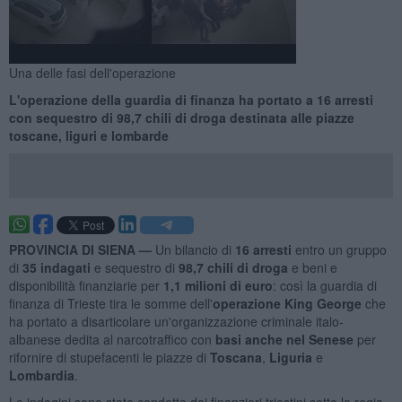
Una delle fasi dell'operazione
L'operazione della guardia di finanza ha portato a 16 arresti
con sequestro di 98,7 chili di droga destinata alle piazze
toscane, liguri e lombarde
PROVINCIA DI SIENA —
Un bilancio di
16 arresti
entro un gruppo
di
35 indagati
e sequestro di
98,7 chili di droga
e beni e
disponibilità finanziarie per
1,1 milioni di euro
: così la guardia di
finanza di Trieste tira le somme dell'
operazione King George
che
ha portato a disarticolare un'organizzazione criminale italo-
albanese dedita al narcotraffico con
basi anche nel Senese
per
rifornire di stupefacenti le piazze di
Toscana
,
Liguria
e
Lombardia
.
Le indagini sono state condotte dai finanzieri triestini sotto la regia