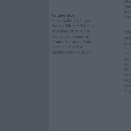
Inte
Opi
Imp
Collaboratori
Pro
Marcella Bitozzi, Sergio
Braccini, Michele Bufalino,
Valentina Caffieri, Linda
CO
Giuliani, Dina Laurenzi,
Asc
Monica Nocciolini, Paolo
Buo
Nocentini, Gabriele
Cas
Santarnecchi, Paola Silvi.
Chi
Mon
Mont
Mon
Mur
Rap
Sie
Sovi