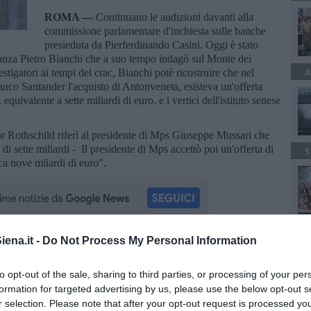
ROMA —
Continuano le audizioni davanti alla
commissione parlamentare d'inchiesta sulle banche
presieduta da Pierferdinando Casini. Oggi è stato
inanza Pietro Bianchi che a suo tempo indagò sul Monte dei
A
stigatori ai tempi del crac, Bianchi potè ricostruire che nel
nco Santander l'acquisto di Antonveneta, esisteva un'offerta
quivalente a sette miliardi di euro. e i vertici dell'istituto senese
or Rothschild riferì al presidente di Mps Giuseppe Mussari che
di sette miliardi - Il presidente di Mps accettò poi un'offerta di
S
ca nove mliardi di euro".
A
ena.it -
Do Not Process My Personal Information
oscana iscriviti alla
Newsletter QUInews - ToscanaMedia.
amente nella tua casella di posta.
to opt-out of the sale, sharing to third parties, or processing of your per
formation for targeted advertising by us, please use the below opt-out s
r selection. Please note that after your opt-out request is processed y