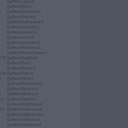
QuiNewsCuoio.it
QuiNewsElba.it
i
QuiNewsEmpolese.it
QuiNewsFirenze.it
QuiNewsGarfagnana.it
QuiNewsGrosseto.it
QuiNewsLivorno.it
QuiNewsLucca.it
QuiNewsLunigiana.it
QuiNewsMaremma.it
QuiNewsMassaCarrara.it
ATTE
QuiNewsMugello.it
QuiNewsPisa.it
QuiNewsPistoia.it
nari
QuiNewsPrato.it
a
QuiNewsSiena.it
QuiNewsValbisenzio.it
QuiNewsValdarno.it
i
QuiNewsValdelsa.it
o e
QuiNewsValdera.it
QuiNewsValdichiana.it
lla
QuiNewsValdicornia.it
QuiNewsValdinievole.it
QuiNewsValdisieve.it
QuiNewsValtiberina.it