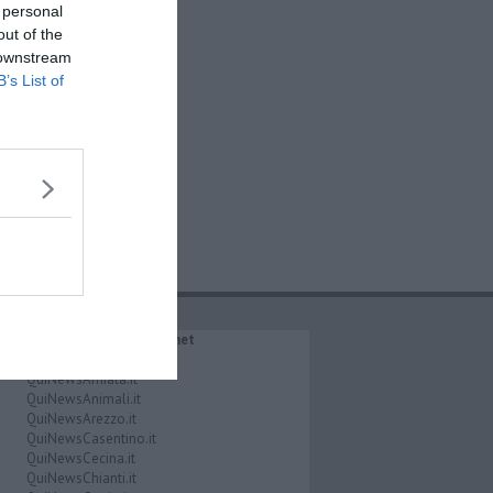
 personal
out of the
 downstream
B’s List of
IL NETWORK QuiNews.net
QuiNewsAbetone.it
QuiNewsAmiata.it
QuiNewsAnimali.it
QuiNewsArezzo.it
QuiNewsCasentino.it
QuiNewsCecina.it
QuiNewsChianti.it