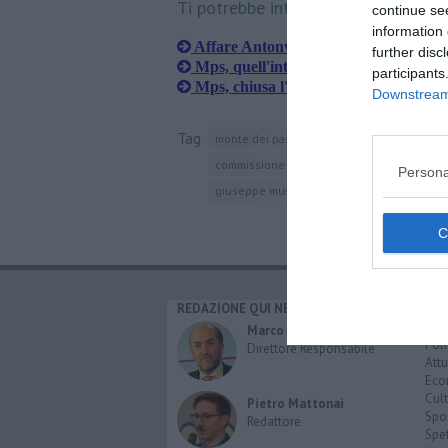
Ti potrebbe interessare anche:
continue se
information 
Affare Antonveneta verso l'archiviaz
further disc
Mps, quell'intreccio tra interessi e pol
participants
Mps, chiusa l'inchiesta su Antonvene
Downstream 
Tag
monte dei paschi di siena
banca antonve
commissione parlamentare d'inchiesta
pi
Persona
giuseppe mussari
REDAZIONE QUI NEWS
CAT
Cro
Marco Migli
Poli
Direttore Responsabile
Attu
Eco
Cult
Pietro Mattonai
Spo
Redattore
Spet