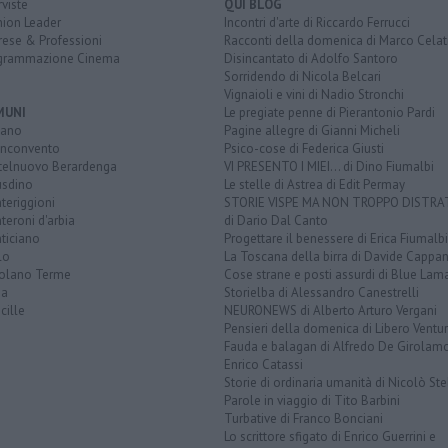
rviste
QUI BLOG
nion Leader
Incontri d'arte di Riccardo Ferrucci
rese & Professioni
Racconti della domenica di Marco Celat
grammazione Cinema
Disincantato di Adolfo Santoro
Sorridendo di Nicola Belcari
Vignaioli e vini di Nadio Stronchi
MUNI
Le pregiate penne di Pierantonio Pardi
iano
Pagine allegre di Gianni Micheli
nconvento
Psico-cose di Federica Giusti
telnuovo Berardenga
VI PRESENTO I MIEI... di Dino Fiumalbi
usdino
Le stelle di Astrea di Edit Permay
teriggioni
STORIE VISPE MA NON TROPPO DISTR
eroni d'arbia
di Dario Dal Canto
ticiano
Progettare il benessere di Erica Fiumalbi
lo
La Toscana della birra di Davide Cappan
olano Terme
Cose strane e posti assurdi di Blue Lam
na
Storielba di Alessandro Canestrelli
cille
NEURONEWS di Alberto Arturo Vergani
Pensieri della domenica di Libero Ventur
Fauda e balagan di Alfredo De Girolam
Enrico Catassi
Storie di ordinaria umanità di Nicolò Ste
Parole in viaggio di Tito Barbini
Turbative di Franco Bonciani
Lo scrittore sfigato di Enrico Guerrini e