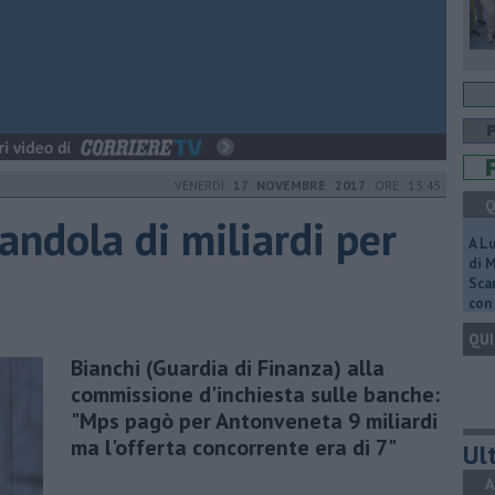
VENERDÌ
17 NOVEMBRE 2017
ORE 13:45
Q
andola di miliardi per
A L
di 
Scar
con 
QUI
Bianchi (Guardia di Finanza) alla
commissione d'inchiesta sulle banche:
"Mps pagò per Antonveneta 9 miliardi
ma l'offerta concorrente era di 7"
Ult
A