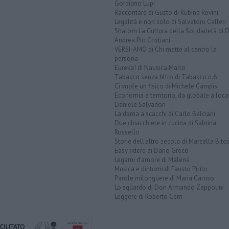
Gordiano Lupi
Raccontare di Gusto di Rubina Rovini
Legalità e non solo di Salvatore Calleri
Shalom La Cultura della Solidarietà di 
Andrea Pio Cristiani
VERSI-AMO di Chi mette al centro la
persona
Eureka! di Nausica Manzi
Tabasco senza filtro di Tabasco n.6
Ci vuole un fisico di Michele Campisi
Economia e territorio, da globale a loca
Daniele Salvadori
La dama a scacchi di Carlo Belciani
Due chiacchiere in cucina di Sabrina
Rossello
Storie dell'altro secolo di Marcella Bito
Easy ridere di Dario Greco
Legami d'amore di Malena ...
Musica e dintorni di Fausto Pirìto
Parole milonguere di Maria Caruso
Lo sguardo di Don Armando Zappolini
Leggere di Roberto Cerri