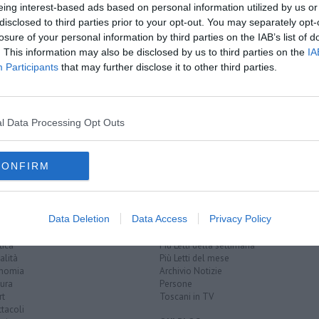
eing interest-based ads based on personal information utilized by us or
disclosed to third parties prior to your opt-out. You may separately opt-
ione
losure of your personal information by third parties on the IAB’s list of
itica
. This information may also be disclosed by us to third parties on the
IA
ta
Participants
that may further disclose it to other third parties.
neta
roma
guardia di finanza
banca
etro bianchi
banco santander
bnp paribas
euro
rothschild
l Data Processing Opt Outs
CONFIRM
Data Deletion
Data Access
Privacy Policy
EGORIE
RUBRICHE
naca
Le notizie di oggi
tica
Più Letti della settimana
alità
Più Letti del mese
nomia
Archivio Notizie
ura
Persone
rt
Toscani in TV
tacoli