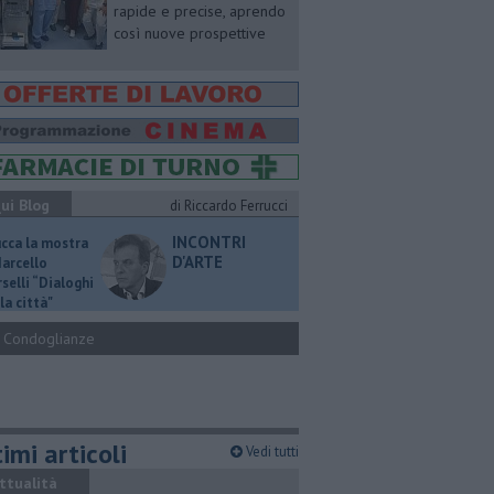
rapide e precise, aprendo
così nuove prospettive
ui Blog
di Riccardo Ferrucci
INCONTRI
ucca la mostra
D'ARTE
Marcello
selli “Dialoghi
la città"
Condoglianze
imi articoli
Vedi tutti
ttualità