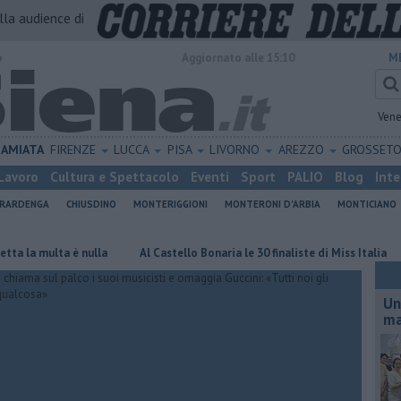
alla audience di
o
Aggiornato alle 15:10
M
Vene
AMIATA
FIRENZE
LUCCA
PISA
LIVORNO
AREZZO
GROSSET
Lavoro
Cultura e Spettacolo
Eventi
Sport
PALIO
Blog
Inte
ERARDENGA
CHIUSDINO
MONTERIGGIONI
MONTERONI D'ARBIA
MONTICIANO
multa è nulla
Al Castello Bonaria le 30 finaliste di Miss Italia
Lott
Un
ma