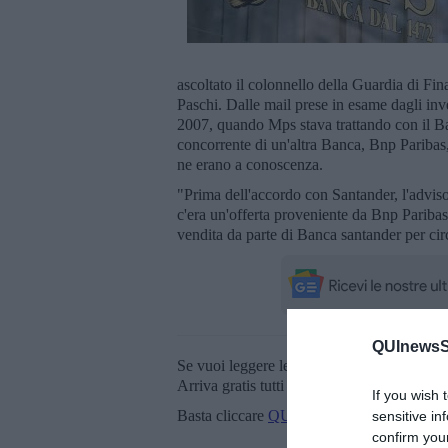
ascoltato il colonnello della Guardia di F
Paschi. Dalle mail prese in esame dagli inve
2007, quando Mps stava trattando con il Ba
concorrente di un'altra Banca, Bnp Paribas, e
ne erano a conoscenza.
"Prima dell'accordo con Santander, l'advis
c'era un'offerta proveniente da Bnp Paribas 
vendita da parte di Banca santander per cir
QUInewsSi
Se vuoi leggere le notizie principali della T
Arriva gratis tutti i giorni alle 20:00 dirett
If you wish 
Basta cliccare
QUI
sensitive in
confirm you