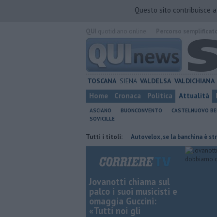
Questo sito contribuisce 
QUI
quotidiano online.
Percorso semplificat
TOSCANA
SIENA
VALDELSA
VALDICHIANA
Home
Cronaca
Politica
Attualità
ASCIANO
BUONCONVENTO
CASTELNUOVO B
SOVICILLE
ro le malattie rare del polmone
Tutti i titoli:
Autovelox, se la banchina è stretta la 
Jovanotti chiama sul
palco i suoi musicisti e
omaggia Guccini:
«Tutti noi gli