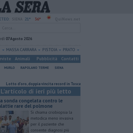
21°
36°
ETEO:
SIENA
QuiNews.net
rdì
07 Agosto 2026
O
MASSA CARRARA
PISTOIA
PRATO
rviste
Animali
Pubblicità
Contatti
MURLO
RAPOLANO TERME
SIENA
o d'oro, doppia vincita record in Toscana
Una sonda congelata contro l
L'articolo di ieri più letto
a sonda congelata contro le
lattie rare del polmone
Si chiama criobiopsia la
metodica meno invasiva
per il paziente che
consente diagnosi più