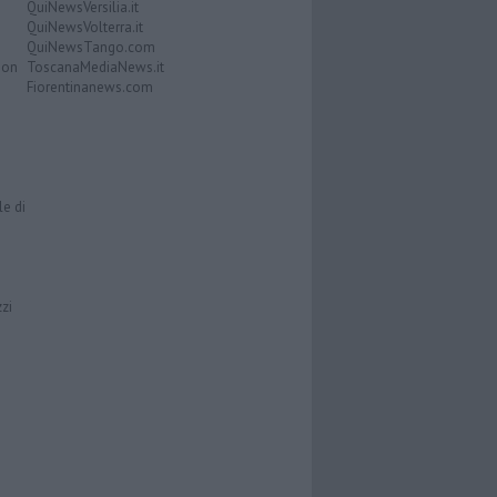
QuiNewsVersilia.it
QuiNewsVolterra.it
QuiNewsTango.com
Don
ToscanaMediaNews.it
Fiorentinanews.com
le di
zzi