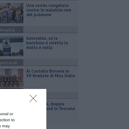
Una sonda congelata
contro le malattie rare
del polmone
ttualità
Autovelox, se la
banchina è stretta la
multa è nulla
pettacoli
Al Castello Bonaria le
30 finaliste di Miss Italia
ttualità
Lotto d'oro, doppia
vincita record in Toscana
sonal or
ection to
ou may