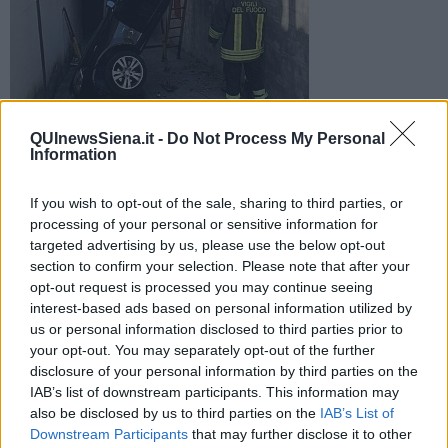
Foto di: Vigili del fuoco
QUInewsSiena.it -
Do Not Process My Personal
Una manovra sbagliata e un uomo al volante del proprio
Information
veicolo si è ritrovato ribaltato dopo essere caduto dalla strada
soprastante
If you wish to opt-out of the sale, sharing to third parties, or
processing of your personal or sensitive information for
targeted advertising by us, please use the below opt-out
section to confirm your selection. Please note that after your
opt-out request is processed you may continue seeing
interest-based ads based on personal information utilized by
SIENA —
Intervento dei
Vigili del fuoco
del comando di Siena
us or personal information disclosed to third parties prior to
nella mattinata di oggi, domenica 24 Maggio attorno alle 8,30, a
your opt-out. You may separately opt-out of the further
seguito di
un incidente
alquanto insolito e che ha coinvolto
disclosure of your personal information by third parties on the
soltanto un'auto.
IAB’s list of downstream participants. This information may
Il conducente, per motivi ancora da chiarire, è infatti
finito con il
also be disclosed by us to third parties on the
IAB’s List of
veicolo all'imbocco di una rampa sotterranea
, precipitando con
Downstream Participants
that may further disclose it to other
il muso in avanti dal sovrastante piano stradale.