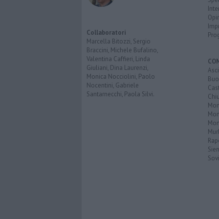
Inte
Opi
Imp
Collaboratori
Pro
Marcella Bitozzi, Sergio
Braccini, Michele Bufalino,
Valentina Caffieri, Linda
CO
Giuliani, Dina Laurenzi,
Asc
Monica Nocciolini, Paolo
Buo
Nocentini, Gabriele
Cas
Santarnecchi, Paola Silvi.
Chi
Mon
Mont
Mon
Mur
Rap
Sie
Sovi