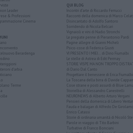
rviste
QUI BLOG
nion Leader
Incontri d'arte di Riccardo Ferrucci
rese & Professioni
Racconti della domenica di Marco Celat
grammazione Cinema
Disincantato di Adolfo Santoro
Sorridendo di Nicola Belcari
Vignaioli e vini di Nadio Stronchi
MUNI
Le pregiate penne di Pierantonio Pardi
iano
Pagine allegre di Gianni Micheli
nconvento
Psico-cose di Federica Giusti
telnuovo Berardenga
VI PRESENTO I MIEI... di Dino Fiumalbi
usdino
Le stelle di Astrea di Edit Permay
teriggioni
STORIE VISPE MA NON TROPPO DISTR
eroni d'arbia
di Dario Dal Canto
ticiano
Progettare il benessere di Erica Fiumalbi
lo
La Toscana della birra di Davide Cappan
olano Terme
Cose strane e posti assurdi di Blue Lam
na
Storielba di Alessandro Canestrelli
cille
NEURONEWS di Alberto Arturo Vergani
Pensieri della domenica di Libero Ventur
Fauda e balagan di Alfredo De Girolam
Enrico Catassi
Storie di ordinaria umanità di Nicolò Ste
Parole in viaggio di Tito Barbini
Turbative di Franco Bonciani