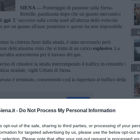
SIENA —
Pomeriggio di passione sulla Siena-
Bettolle, paralizzata dopo che un guasto meccanico
di
gpl
. E' successo sulla corsia nord all'altezza dello svincolo
per un guasto all'asse posteriore e questo ha reso impossibile
A
tare la cisterna fuori dalla strada, è stato necessario però
e delicatissima visto che si tratta di un carico
esplosivo
. La
un'altra autocisterna per il travaso del gas.
eciso di chiudere la strada interrompendo il traffico in entrambi i
S
olizia stradale, vigili Urbani di Siena.
travaso è terminato, consentendo così la riapertura al traffico della
A
ena.it -
Do Not Process My Personal Information
to opt-out of the sale, sharing to third parties, or processing of your per
oscana iscriviti alla
Newsletter QUInews - ToscanaMedia.
formation for targeted advertising by us, please use the below opt-out s
amente nella tua casella di posta.
r selection. Please note that after your opt-out request is processed y