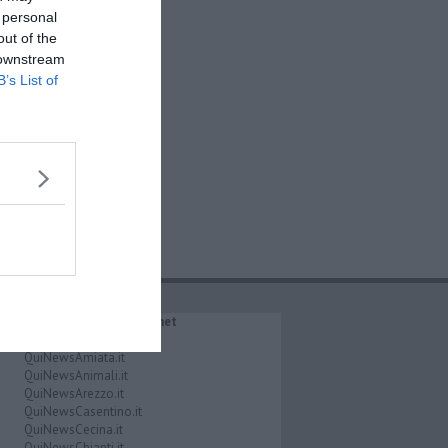
 personal
out of the
 downstream
B’s List of
IL NETWORK QuiNews.net
QuiNewsAbetone.it
QuiNewsAmiata.it
QuiNewsAnimali.it
QuiNewsArezzo.it
QuiNewsCasentino.it
QuiNewsCecina.it
QuiNewsChianti.it