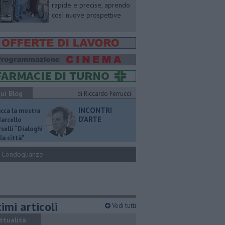
rapide e precise, aprendo
così nuove prospettive
ui Blog
di Riccardo Ferrucci
INCONTRI
ucca la mostra
D'ARTE
Marcello
selli “Dialoghi
la città"
Condoglianze
imi articoli
Vedi tutti
ttualità