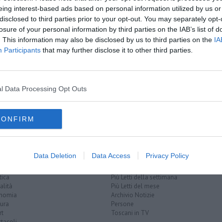
eing interest-based ads based on personal information utilized by us or
disclosed to third parties prior to your opt-out. You may separately opt-
losure of your personal information by third parties on the IAB’s list of
. This information may also be disclosed by us to third parties on the
IA
o ferma
Participants
that may further disclose it to other third parties.
li serrati
strada
l Data Processing Opt Outs
lle
petroliera
anas
vigili del fuoco
polizia stradale
CONFIRM
Data Deletion
Data Access
Privacy Policy
EGORIE
RUBRICHE
naca
Le notizie di oggi
tica
Più Letti della settimana
alità
Più Letti del mese
nomia
Archivio Notizie
ura
Persone
rt
Toscani in TV
tacoli