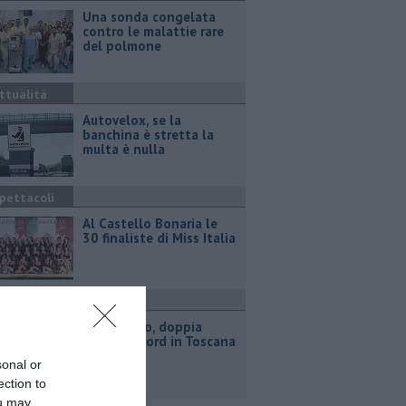
Una sonda congelata
contro le malattie rare
del polmone
ttualità
Autovelox, se la
banchina è stretta la
multa è nulla
pettacoli
Al Castello Bonaria le
30 finaliste di Miss Italia
ttualità
Lotto d'oro, doppia
vincita record in Toscana
sonal or
ection to
ou may