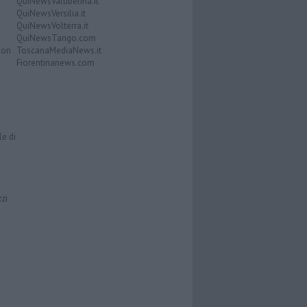
QuiNewsValtiberina.it
QuiNewsVersilia.it
QuiNewsVolterra.it
QuiNewsTango.com
Don
ToscanaMediaNews.it
Fiorentinanews.com
le di
zzi