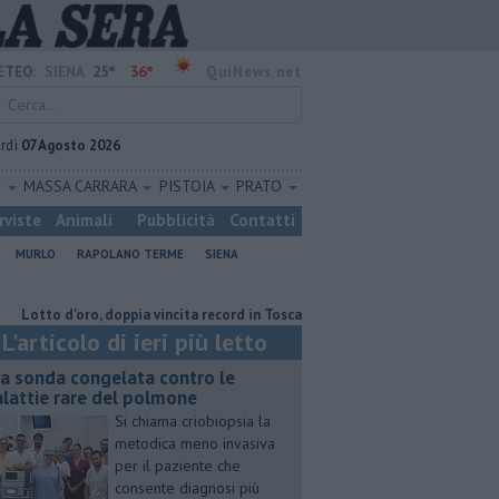
25°
36°
ETEO:
SIENA
QuiNews.net
rdì
07 Agosto 2026
O
MASSA CARRARA
PISTOIA
PRATO
rviste
Animali
Pubblicità
Contatti
MURLO
RAPOLANO TERME
SIENA
o d'oro, doppia vincita record in Toscana
Una sonda congelata contro l
L'articolo di ieri più letto
a sonda congelata contro le
lattie rare del polmone
Si chiama criobiopsia la
metodica meno invasiva
per il paziente che
consente diagnosi più