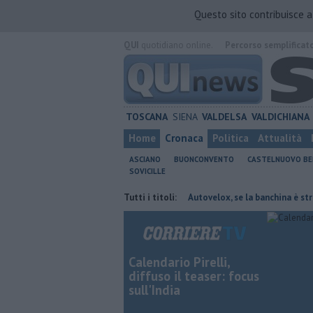
Questo sito contribuisce 
QUI
quotidiano online.
Percorso semplificat
TOSCANA
SIENA
VALDELSA
VALDICHIANA
Home
Cronaca
Politica
Attualità
ASCIANO
BUONCONVENTO
CASTELNUOVO B
SOVICILLE
ro le malattie rare del polmone
Tutti i titoli:
Autovelox, se la banchina è stretta la 
Calendario Pirelli,
diffuso il teaser: focus
sull'India