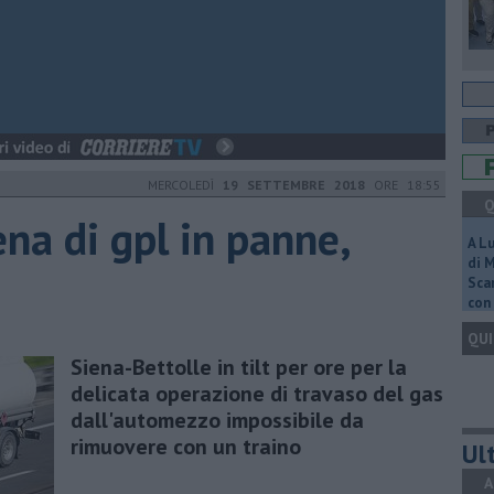
MERCOLEDÌ
19 SETTEMBRE 2018
ORE 18:55
Q
na di gpl in panne,
A L
di 
Scar
con 
QUI
Siena-Bettolle in tilt per ore per la
delicata operazione di travaso del gas
dall'automezzo impossibile da
rimuovere con un traino
Ult
A