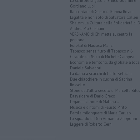
Lo scrittore sfigato di Enrico Guerrini e
Gordiano Lupi
Raccontare di Gusto di Rubina Rovini
Legalità e non solo di Salvatore Calleri
Shalom La Cultura della Solidarietà di 
Andrea Pio Cristiani
VERSI-AMO di Chi mette al centro la
persona
Eureka! di Nausica Manzi
Tabasco senza filtro di Tabasco n.6
Ci vuole un fisico di Michele Campisi
Economia e territorio, da globale a loca
Daniele Salvadori
La dama a scacchi di Carlo Belciani
Due chiacchiere in cucina di Sabrina
Rossello
Storie dell'altro secolo di Marcella Bito
Easy ridere di Dario Greco
Legami d'amore di Malena ...
Musica e dintorni di Fausto Pirìto
Parole milonguere di Maria Caruso
Lo sguardo di Don Armando Zappolini
Leggere di Roberto Cerri