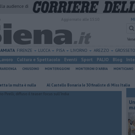
alla audience di
o
Aggiornato alle 15:10
M
Vene
AMIATA
FIRENZE
LUCCA
PISA
LIVORNO
AREZZO
GROSSET
Lavoro
Cultura e Spettacolo
Eventi
Sport
PALIO
Blog
Inte
ERARDENGA
CHIUSDINO
MONTERIGGIONI
MONTERONI D'ARBIA
MONTICIANO
multa è nulla
Al Castello Bonaria le 30 finaliste di Miss Italia
Lott
Un
ma