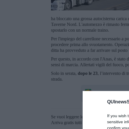
ha bloccato una grossa autocisterna carica 
Taverne Nord. L'automezzo è rimasto fermo 
spostarlo con un normale traino.
Per l'impiego del carrellone necessario a por
procedere prima allo svuotamento. Operazion
ditta ha provveduto a far arrivare sul posto 
Per questo, in accordo con l'Anas, è stato d
sensi di marcia. Allertati vigili del fuoco, p
Solo in serata,
dopo le 23
, l’intervento di 
strada.
QUInewsSi
If you wish 
Se vuoi leggere le notizie principali della T
sensitive in
Arriva gratis tutti i giorni alle 20:00 dirett
confirm you