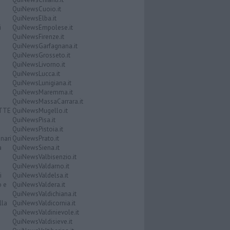
QuiNewsCuoio.it
QuiNewsElba.it
i
QuiNewsEmpolese.it
QuiNewsFirenze.it
QuiNewsGarfagnana.it
QuiNewsGrosseto.it
QuiNewsLivorno.it
QuiNewsLucca.it
QuiNewsLunigiana.it
QuiNewsMaremma.it
QuiNewsMassaCarrara.it
ATTE
QuiNewsMugello.it
QuiNewsPisa.it
QuiNewsPistoia.it
nari
QuiNewsPrato.it
a
QuiNewsSiena.it
QuiNewsValbisenzio.it
QuiNewsValdarno.it
i
QuiNewsValdelsa.it
o e
QuiNewsValdera.it
QuiNewsValdichiana.it
lla
QuiNewsValdicornia.it
QuiNewsValdinievole.it
QuiNewsValdisieve.it