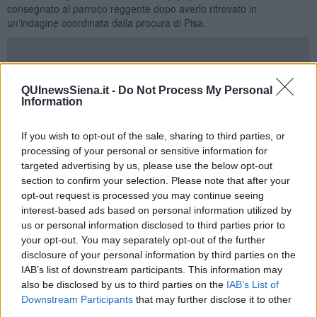
consegnato al parroco reggente dopo averlo ritrovato in
un'indagine coordinata dalla procura di Pisa.
Il dipinto del secolo XVII (cm. 246x166) è attribuito a
Domenico
QUInewsSiena.it -
Do Not Process My Personal
Manetti (1609-1663)
, pittore italiano del periodo barocco ed
Information
esponente di spicco della scuola senese dell'epoca.
If you wish to opt-out of the sale, sharing to third parties, or
processing of your personal or sensitive information for
targeted advertising by us, please use the below opt-out
section to confirm your selection. Please note that after your
opt-out request is processed you may continue seeing
interest-based ads based on personal information utilized by
us or personal information disclosed to third parties prior to
your opt-out. You may separately opt-out of the further
disclosure of your personal information by third parties on the
IAB’s list of downstream participants. This information may
also be disclosed by us to third parties on the
IAB’s List of
Downstream Participants
that may further disclose it to other
third parties.