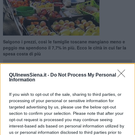
Salgono i prezzi, così le famiglie toscane mangiano meno e
peggio ma spendono il 7,7% in più. Ecco le città in cui far la
spesa costa di più
QUInewsSiena.it -
Do Not Process My Personal
Information
TOSCANA —
Carrelli della spesa dei toscani sempre più vuoti con
If you wish to opt-out of the sale, sharing to third parties, or
tagli vistosi specialmente a pere (-17%) e radicchi (-20%) ma
processing of your personal or sensitive information for
scontrini sempre più salati: è l'effetto dell'
inflazione
che in
targeted advertising by us, please use the below opt-out
Toscana
taglia del 4,7% le quantità di prodotti alimentari
section to confirm your selection. Please note that after your
acquistate
dalle famiglie nel 2023, a fronte tuttavia di una spesa
opt-out request is processed you may continue seeing
del
7,7% in più a causa dei rincari
determinati dalla crisi
interest-based ads based on personal information utilized by
energetica. L’analisi sugli effetti dell’inflazione nel primo trimestre
us or personal information disclosed to third parties prior to
del 2023 sulla base dei dati Istat sul commercio al dettaglio è