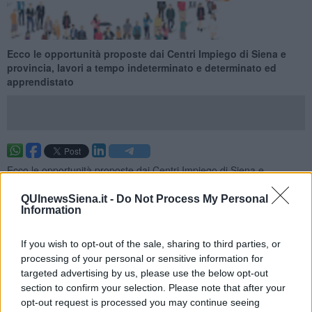
Ecco le opportunità proposte dai Centri Impiego di Siena e
provincia, lavori a tempo indeterminato e determinato ed
apprendistato
Ecco le opportunità proposte dai Centri Impiego di Siena e
provincia per la settimana 20 del 2025 (dal 18 maggio 2025 al 24
maggio 2025), lavori a tempo indeterminato e determinato ed
QUInewsSiena.it -
Do Not Process My Personal
Information
apprendistato.
Per vedere tutte le offerte di lavoro
CLICCA QUI
If you wish to opt-out of the sale, sharing to third parties, or
Questa settimana:
processing of your personal or sensitive information for
targeted advertising by us, please use the below opt-out
I lavori più richiesti
section to confirm your selection. Please note that after your
opt-out request is processed you may continue seeing
Addetti al Banco Nei Servizi di Ristorazione
17