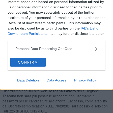
interest-based ads based on personal information utilized by
Braccianti Agricoli
15
us or personal information disclosed to third parties prior to
Agenti di Pubblicità
15
your opt-out. You may separately opt-out of the further
Camerieri di Ristorante
14
disclosure of your personal information by third parties on the
Orario Lavoro
IAB’s list of downstream participants. This information may
also be disclosed by us to third parties on the
IAB’s List of
Full Time
154
Downstream Participants
that may further disclose it to other
Part Time
79
third parties.
Lavoro Nel Fine Settimana
72
Personal Data Processing Opt Outs
Tipologia Contratto
Lavoro a Tempo Determinato
321
CONFIRM
Contratto di Agenzia
18
Lavoro a Tempo Indeterminato
11
Posizioni Totali: 215
Data Deletion
Data Access
Privacy Policy
Ricordiamo che sul sito web
Toscana Lavoro
della Regione
Toscana non sarà più possibile accedere con username e
password per le candidature alle offerte. L’accesso, come stabilito
dal Decreto semplificazioni (D.L. 76/2020), sarà possibile solo con
l’utilizzo di SPID, CNS o CIE