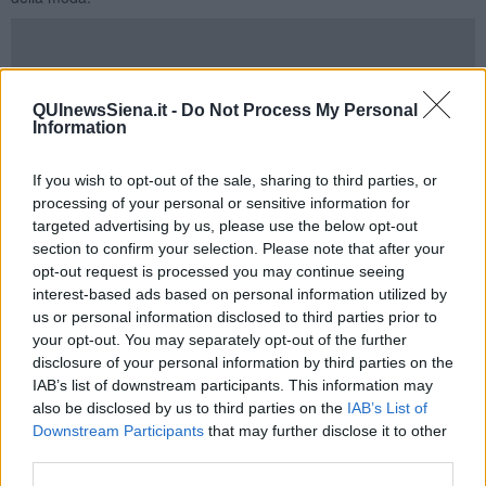
La scelta finale di Francesca è stata fatta dalla giuria tra cinque
QUInewsSiena.it -
Do Not Process My Personal
finaliste: oltre a
Francesca Bandini
di Poggibonsi,
Isabella Ulivelli
Information
di Pisa,
Catalina Ciocan
di Fucecchio,
Diletta Bitorzoli
di Prato,
Ginevra Bertolani
di Lucca.
If you wish to opt-out of the sale, sharing to third parties, or
Il premio di
miss mascotte
è stato assegnato alla diciassettenne
processing of your personal or sensitive information for
Greta Ceccarini
di Pistoia che parteciperà di diritto alle finali di
targeted advertising by us, please use the below opt-out
Miss Toscana del 2016.
section to confirm your selection. Please note that after your
A
Diletta Mazzia
di Sesto Fiorentino è andato il premio in memoria
opt-out request is processed you may continue seeing
di Lolette Conti, attraverso la votazione online organizzata dal
interest-based ads based on personal information utilized by
giornale “La Nazione”.
us or personal information disclosed to third parties prior to
your opt-out. You may separately opt-out of the further
Miss Granducato è stata incoronata dal dottor
Valerio Massimo
disclosure of your personal information by third parties on the
Romeo
Vice Prefetto Vicario e Commissario nel periodo
precedente le elezioni del Consiglio del nuovo Comune Casciana
IAB’s list of downstream participants. This information may
Terme Lari, il
Sindaco
Mirko Terreni
le ha messo la fascia e
also be disclosed by us to third parties on the
IAB’s List of
Veronica Fedolfi
miss Toscana 2014 le ha consegnato il mazzo
Downstream Participants
that may further disclose it to other
dei fiori.
third parties.
Le trenta ragazze hanno sfilato come vere star, anche se tutte