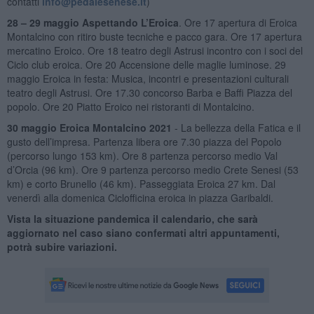
contatti
info@pedalesenese.it
)
28 – 29 maggio Aspettando L’Eroica
. Ore 17 apertura di Eroica
Montalcino con ritiro buste tecniche e pacco gara. Ore 17 apertura
mercatino Eroico. Ore 18 teatro degli Astrusi incontro con i soci del
Ciclo club eroica. Ore 20 Accensione delle maglie luminose. 29
maggio Eroica in festa: Musica, incontri e presentazioni culturali
teatro degli Astrusi. Ore 17.30 concorso Barba e Baffi Piazza del
popolo. Ore 20 Piatto Eroico nei ristoranti di Montalcino.
30 maggio Eroica Montalcino 2021
- La bellezza della Fatica e il
gusto dell’impresa. Partenza libera ore 7.30 piazza del Popolo
(percorso lungo 153 km). Ore 8 partenza percorso medio Val
d’Orcia (96 km). Ore 9 partenza percorso medio Crete Senesi (53
km) e corto Brunello (46 km). Passeggiata Eroica 27 km. Dal
venerdì alla domenica Ciclofficina eroica in piazza Garibaldi.
Vista la situazione pandemica il calendario, che sarà
aggiornato nel caso siano confermati altri appuntamenti,
potrà subire variazioni.