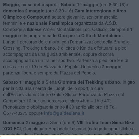
Maggio, mese dello sport -
Sabato 1° maggio
(ore 8.30-16)e
domenica 2 maggio
(ore 8.30 -16)
Gara Interregionale Arco
Olimpico e Compound
settore giovanile, senior maschile,
femminile e
nazionale Paralimpica
organizzata da A.S.D.
Compagnia ilcinese Arcieri Montalcinoin Loc. Osticcio. Sempre il
1°
maggio
è in programma
In Giro per la Città di Montalcino.
Lungo il percorso delle mura, con l’organizzazione della Brunello
Crossing, Trekking urbano, è di circa 8 Km da effettuarsi a piedi
accompagnati da una guida ambientale, oppure di corsa
accompagnati da un trainer sportivo. Partenza a piedi ore 9 e di
corsa alle ore 10 da Piazza del Popolo. Domenica
2 maggio
partenza libera e sempre da Piazza del Popolo.
Sabato 1° maggio
a Siena
Giornata del Trekking urbano
. In giro
per la città alla ricerca dei luoghi dello sport, a cura
dell’Associazione Centro Guide Siena. Partenza da Piazza del
Campo ore 10 per un percorso di circa 4Km – 1h e 40’.
Prenotazione obbligatoria entro il 30 aprile alle ore 18 Tel.
O577/43273 oppure
info@guidesiena.it
Domenica 2 maggio
a Siena (ore 9)
VIII Trofeo Team Siena Bike
XCO FCI
, Campionato Regionale Toscano (categorie agonistiche e
amatoriali della Federazione Ciclistica Italiana maschili e femminili: