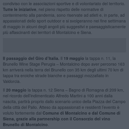
condiviso con le associazioni sportive e di volontariato del territorio.
Tutte le iniziative
, nel pieno rispetto delle normative di
contenimento alla pandemia, sono riservate ad atleti e, in parte, ad
appassionati dello sport outdoor e si svolgeranno nei fine settimana
di maggio in alcuni degli angoli più suggestivi e paesaggisticamente
più affascinanti dei territori di Montalcino e Siena.
Il passaggio del Giro d’Italia.
Il
19 maggio
la tappa n. 11, la
Brunello Wine Stage Perugia – Montalcino dopo aver percorso 163
km arriverà nella terra del Brunello con 35 km degli ultimi 70 km di
tappa tra eroiche strade bianche e passaggi mozzafiato in
Valdorcia.
Il
20 maggio
la tappa n. 12 Siena – Bagno di Romagna di 209 km,
nel ricordo dell’indimenticato Alfredo Martini a 100 anni dalla
nascita, partirà proprio dallo scenario unico della Piazza del Campo
della città del Palio. Atteso da appassionati e residenti l’evento è
voluto fortemente dal
Comune di Montalcino e dal Comune di
Siena, grazie alla partnership con il Consorzio del vino
Brunello di Montalcino
.