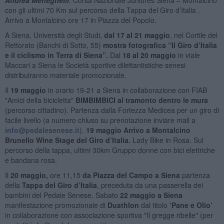
con gli ultimi 70 Km sul percorso della Tappa del Giro d’Italia .
Arrivo a Montalcino ore 17 in Piazza del Popolo.
A Siena, Università degli Studi,
dal 17 al 21 maggio
, nel Cortile del
Rettorato (Banchi di Sotto, 55)
mostra fotografica “Il Giro d’Italia
e il ciclismo in Terra di Siena”.
Dal
18 al 20 maggio
in viale
Maccari a Siena le Società sportive dilettantistiche senesi
distribuiranno materiale promozionale.
Il
19 maggio
in orario 19-21 a Siena in collaborazione con FIAB
"Amici della bicicletta"
BIMBIMBICI al tramonto dentro le mura
(percorso cittadino). Partenza dalla Fortezza Medicea per un giro di
facile livello (a numero chiuso su prenotazione inviare mail a
info@pedalesenese.it
).
19 maggio Arrivo a Montalcino
Brunello Wine Stage del Giro d’Italia.
Lady Bike in Rosa. Sul
percorso della tappa, ultimi 30km Gruppo donne con bici elettriche
e bandana rosa.
Il
20 maggio,
ore 11,15
da Piazza del Campo a Siena
partenza
della
Tappa del Giro d’Italia
, preceduta da una passerella dei
bambini del Pedale Senese. Sabato
22 maggio a Siena
manifestazione promozionale di
Duathlon
dal titolo
‘Pane e Olio’
in collaborazione con associazione sportiva "Il gregge ribelle" (per