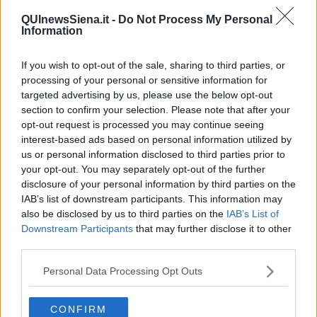
junior-under-élite-master-esordienti-allievi). Il percorso fuori strada
ad anello è di circa 3.4 Km e si svolgerà in zona Massetana
QUInewsSiena.it -
Do Not Process My Personal
Information
Romana. Ai vincitori le medaglie di campione FCI.
Sabato
8 maggio
, partenza da Siena (ore 9,30 Fortezza Medicea),
If you wish to opt-out of the sale, sharing to third parties, or
per un’
escursione sui sentieri ciclabili fuoristrada della
processing of your personal or sensitive information for
Montagnola senese
in collaborazione con il CAI (livello medio-
targeted advertising by us, please use the below opt-out
facile,
section to confirm your selection. Please note that after your
prenotazioni a
info@pedalesenese.it
).
opt-out request is processed you may continue seeing
Domenica 9 maggio
“
Lo sport per tutti, tutti per lo sport
“.
interest-based ads based on personal information utilized by
Campo sportivo di Montalcino le associazioni che organizzano
us or personal information disclosed to third parties prior to
attività sportive propongono azioni dimostrative per far conoscere
your opt-out. You may separately opt-out of the further
le proprie discipline. Ore 11-12.30
Taekwondo “Lo Sport del
disclosure of your personal information by third parties on the
Corpo e della Mente”
, ore 15-17 ASD GYMLEX Montalcino
IAB’s list of downstream participants. This information may
“Siamo fatti per muoverci”.
Attività aperte a tutti i ragazzi delle
also be disclosed by us to third parties on the
IAB’s List of
scuole primarie e secondarie con sessione di gare ludico-ginniche
Downstream Participants
that may further disclose it to other
e premiazione finale. Ore 15.30-17
Taekwondo “Lo Sport del
third parties.
Corpo e della Mente”.
Ore 17-18
ASD GYMLEX Montalcino
Dimostrazioni.
Attività di gruppo con macchine e attrezzi Walking,
Personal Data Processing Opt Outs
Indoor-cycling, Aero-kickboxing, step. Ore 18 -19
ASD GYMLEX
Montalcino Ginnastica a corpo libero
.
Lezione di pilates aperta
a tutti. Postural dynamics e stretching.
CONFIRM