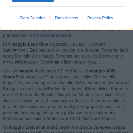
Domenica 9 maggio
a Siena
evento promozionale della scuola
di ciclismo
che si terrà all’interno della Fortezza Medicea (14,30-
19,30) con gimkana e percorso di prova per i bambini per far
Data Deletion
Data Access
Privacy Policy
conoscere la scuola di ciclismo e il ciclismo giovanile (due percorsi
didattici di prova per la MTB e la bici da strada (età 4-14 anni). Per
prenotazioni
info@pedalesenese.it
L’
11 maggio Lady Bike
organizza "Le Lady illuminano
Sant'Antimo". Escursione di 35 km con le e- bike sul Percorso della
tappa Brunello Wine Stage. Partenza ore 18.30 da Montalcino e
arrivo all'Abbazia di Sant’Antimo illuminata di rosa.
15 – 16 maggio
Aspettando il Giro d’Italia.
15 maggio ASD
OrsonBike
organizza "Con la gravel sugli ultimi 70 km della
tappa!". Escursione aperta anche alle bici da corsa che ripercorrerà
il magnifico tracciato dell'arrivo della tappa di Montalcino. Partenza
ore 9.15 Piazza del Popolo. "Scopriamo Montalcino in bici... Vicoli,
viuzze, chiassi e anfratti" escursione urban di 14 km per e-bike e
mtb. Per l’occasione saranno formati piccoli gruppi di massimo 5
persone, accompagnate da una guida che farà scoprire una
Montalcino nascosta. Partenza ore 14.30 Piazza del Popolo.
16 maggio Eroica Italia SSD
organizza
Eroica Juniores Coppa
Andrea Meneghelli
. Corsa Nazionale Juniores Siena – Montalcino