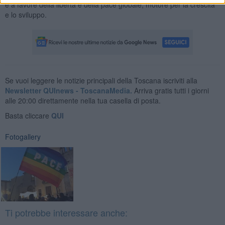
e a favore della libertà e della pace globale, motore per la crescita
e lo sviluppo.
Se vuoi leggere le notizie principali della Toscana iscriviti alla
Newsletter QUInews - ToscanaMedia.
Arriva gratis tutti i giorni
alle 20:00 direttamente nella tua casella di posta.
Basta cliccare
QUI
Fotogallery
Ti potrebbe interessare anche: