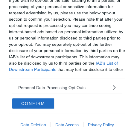
If you wish to opt-out of the sale, sharing to third parties, or
processing of your personal or sensitive information for
targeted advertising by us, please use the below opt-out
section to confirm your selection. Please note that after your
A
Siena l’evento si svolgerà sabato 22 ottobre con il seguente
opt-out request is processed you may continue seeing
programma: ore 9.30 ritrovo in Piazza Matteotti
, ore 10 partenza
interest-based ads based on personal information utilized by
del corteo, ore 11.30 arrivo in Piazza del mercato per la
us or personal information disclosed to third parties prior to
conclusione della manifestazione.
your opt-out. You may separately opt-out of the further
disclosure of your personal information by third parties on the
Nel testo sottoscritto dalle aderenti di
Europe for Peace si
IAB’s list of downstream participants. This information may
sottolinea
come l’invasione dell’Ucraina da parte della Russia ha
also be disclosed by us to third parties on the
IAB’s List of
riportato la guerra nel cuore dell’Europa ed ha già fatto decine di
Downstream Participants
that may further disclose it to other
migliaia di vittime e si avvia a diventare un conflitto di lunga durata,
third parties.
portando conseguenze nefaste anche per l’accesso al cibo e
all’energia di centinaia di milioni di persone, per il clima del pianeta,
Personal Data Processing Opt Outs
per l’economia europea e globale.
Ribadendo la vicinanza alle popolazioni colpite dalla guerra si
ricorda poi come occorra cercare una
soluzione negoziale, ma
CONFIRM
non si vedono sinora iniziative politiche né da parte degli
Stati
, né da parte delle istituzioni internazionali e multilaterali,
sottolineando come invece sia necessario agire immediatamente.
Data Deletion
Data Access
Privacy Policy
Da qui l'iniziativa nazionale per dare un messaggio contro la guerra