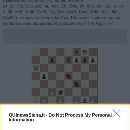
e4, e5, Cf3, Cc6, Ab5, a6, Aa4, Cf6, Dd2, b5, Ab3, Ae7, c3, 0-0, 0-
0, d5, exd5 Cxd5, Cxe5, Cf4, De4, Cxe5, Dxa8, Dd3!, Ad1, Ah3,
Dxa6? (La regina deve spostarsi per l’attacco di scoperta ma non
avrebbe dovuto abbandonare la diagonale a1-h8) Axg2, Te1,
QUInewsSiena.it -
Do Not Process My Personal
Information
diagramma n. 1