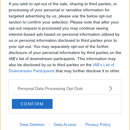
If you wish to opt-out of the sale, sharing to third parties, or
mossa al Nero
processing of your personal or sensitive information for
Df3… e ora il Nero vince (nella variante più spettacolare col
sacrificio di regina accettato dal Bianco: Axf3, Cxf3 ± matto)
targeted advertising by us, please use the below opt-out
section to confirm your selection. Please note that after your
La posizione Saavedra
opt-out request is processed you may continue seeing
Lo studio-finale Saavedra, dal nome del suo autore, è giustamente
interest-based ads based on personal information utilized by
famoso, ha una lunga storia: è ispirato al gioco vivo ed è stato
us or personal information disclosed to third parties prior to
ripreso da più scacchisti con modifiche e varianti. Esso ha come
your opt-out. You may separately opt-out of the further
posizione iniziale: Bianco Re in b6 e pedone in c6; Nero Re in a1 e
disclosure of your personal information by third parties on the
Torre in d5; mossa al Bianco.
IAB’s list of downstream participants. This information may
In questa situazione è sufficiente il sacrificio della Torre per
also be disclosed by us to third parties on the
IAB’s List of
ottenere la pari ma non si riesce a effettuare e il Bianco in inferiorità
Downstream Participants
that may further disclose it to other
di materiale vince grazie al pedone in settima e a una posizione
third parties.
cattiva del Re nero.
Soluzione: c7, Td6, Rb5, Td5, Rb4, Td4, Rb3, Td3, Rc2!, Td4!(Con
Personal Data Processing Opt Outs
Td4! il Nero effettua la migliore resistenza per un ultimo tentativo a
cui il Bianco dovrà opporre una mossa a sorpresa)
CONFIRM
Data Deletion
Data Access
Privacy Policy