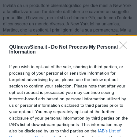
Inviata da un produttore cinematografico per due mesi a New York
a familiarizzare con l’ambiente dall’interno e cavarne un soggetto
per un film, Giovanna, ma lei si fa chiamare Giò, parte con l’euforia
di conoscere un mondo diverso. A New York lei ha un’amica,
Martine, che la ospiterà i primi giorni della sua permanenza. Ma la
trama gravita anche e soprattutto intorno ai personaggi di Richard
e Bill. Il primo incontrò Giò bambina in Italia, durante la guerra; era
QUInewsSiena.it -
Do Not Process My Personal
un prigioniero americano fuggito dai campi di concentramento con
Information
un suo amico Joseph che il padre di Giò nascose per un po’ di
tempo in casa propria. La bambina provò per lui un’infatuazione
infantile che scambiò per amore e restò sconvolta quando apprese
If you wish to opt-out of the sale, sharing to third parties, or
la notizia che Richard, una volta lasciata la casa, era stato ucciso
processing of your personal or sensitive information for
dai nazisti. Ma Giò è convinta che Richard sia ancora vivo e, infatti
targeted advertising by us, please use the below opt-out
a New York, si mette sulle sue tracce e casualmente lo incontra,
section to confirm your selection. Please note that after your
venendo così a scoprire che l’uomo ucciso era Joseph e non lui.
opt-out request is processed you may continue seeing
Anche l’uomo rimane sconcertato dallo scoprire che Giò è la
interest-based ads based on personal information utilized by
ragazzina che l’aveva ospitato molti anni prima. Così i due iniziano
us or personal information disclosed to third parties prior to
a frequentarsi.
your opt-out. You may separately opt-out of the further
Martine, (un eccentrico personaggio ispirato alla baronessa Afdera
disclosure of your personal information by third parties on the
Franchetti, ex fidanzata di Henry Fonda) ha un fidanzato, Bill,
IAB’s list of downstream participants. This information may
amico intimo di Richard con cui ha una relazione segreta. Richard e
also be disclosed by us to third parties on the
IAB’s List of
Bill, in realtà, sono due omosessuali, che cercano però di