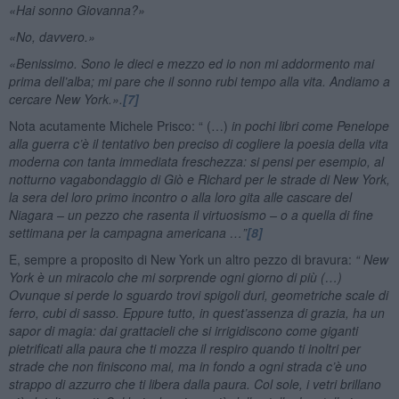
«Hai sonno Giovanna?»
«No, davvero.»
«Benissimo. Sono le dieci e mezzo ed io non mi addormento mai
prima dell’alba; mi pare che il sonno rubi tempo alla vita. Andiamo a
cercare New York.».
[7]
Nota acutamente Michele Prisco: “ (…)
in pochi libri come Penelope
alla guerra c’è il tentativo ben preciso di cogliere la poesia della vita
moderna con tanta immediata freschezza: si pensi per esempio, al
notturno vagabondaggio di Giò e Richard per le strade di New York,
la sera del loro primo incontro o alla loro gita alle cascare del
Niagara – un pezzo che rasenta il virtuosismo – o a quella di fine
settimana per la campagna americana …”
[8]
E, sempre a proposito di New York un altro pezzo di bravura:
“ New
York è un miracolo che mi sorprende ogni giorno di più (…)
Ovunque si perde lo sguardo trovi spigoli duri, geometriche scale di
ferro, cubi di sasso. Eppure tutto, in quest’assenza di grazia, ha un
sapor di magia: dai grattacieli che si irrigidiscono come giganti
pietrificati alla paura che ti mozza il respiro quando ti inoltri per
strade che non finiscono mai, ma in fondo a ogni strada c’è uno
strappo di azzurro che ti libera dalla paura. Col sole, i vetri brillano