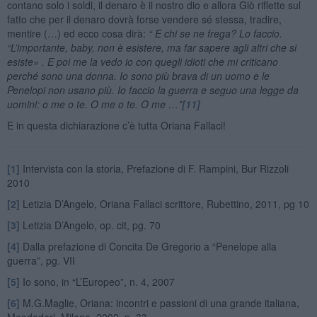
contano solo i soldi, il denaro è il nostro dio e allora Giò riflette sul
fatto che per il denaro dovrà forse vendere sé stessa, tradire,
mentire (…) ed ecco cosa dirà:
“ E chi se ne frega? Lo faccio.
“L’importante, baby, non è esistere, ma far sapere agli altri che si
esiste» . E poi me la vedo io con quegli idioti che mi criticano
perché sono una donna. Io sono più brava di un uomo e le
Penelopi non usano più. Io faccio la guerra e seguo una legge da
uomini: o me o te. O me o te. O me …”
[11]
E in questa dichiarazione c’è tutta Oriana Fallaci!
[1]
Intervista con la storia, Prefazione di F. Rampini, Bur Rizzoli
2010
[2]
Letizia D’Angelo, Oriana Fallaci scrittore, Rubettino, 2011, pg 10
[3]
Letizia D’Angelo, op. cit, pg. 70
[4]
Dalla prefazione di Concita De Gregorio a “Penelope alla
guerra”, pg. VII
[5]
Io sono, in “L’Europeo”, n. 4, 2007
[6]
M.G.Maglie, Oriana: incontri e passioni di una grande italiana,
Mondadori, Milano, 2002, p. 33