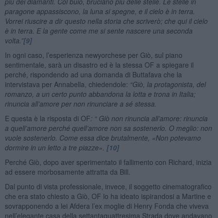
più dei diamanti. Col buio, bruciano più delle stelle. Le stelle in
paragone appassiscono, la luna si spegne, e il cielo è in terra.
Vorrei riuscire a dir questo nella storia che scriverò; che qui il cielo
è in terra. E la gente come me si sente nascere una seconda
volta.”
[9]
In ogni caso, l’esperienza newyorchese per Giò, sul piano
sentimentale, sarà un disastro ed è la stessa OF a spiegare il
perché, rispondendo ad una domanda di Buttafava che la
intervistava per Annabella, chiedendole:
“Giò, la protagonista, del
romanzo, a un certo punto abbandona la lotta e trona in Italia;
rinuncia all’amore per non rinunciare a sé stessa.
E questa è la risposta di OF
: “ Giò non rinuncia all’amore: rinuncia
a quell’amore perché quell’amore non sa sostenerlo. O meglio: non
vuole sostenerlo. Come essa dice brutalmente, «Non potevamo
dormire in un letto a tre piazze».
[10]
Perché Giò, dopo aver sperimentato il fallimento con Richard, inizia
ad essere morbosamente attratta da Bill.
Dal punto di vista professionale, invece, il soggetto cinematografico
che era stato chiesto a Giò, OF lo ha ideato ispirandosi a Martine e
sovrapponendo a lei Afdera l’ex moglie di Henry Fonda che viveva
nell’elegante casa della settantaquattresima Strada dove andavano