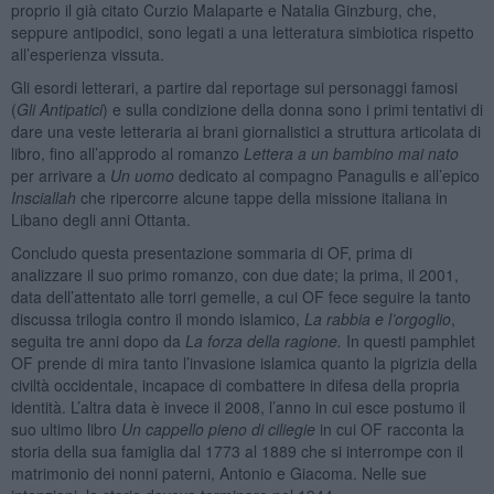
proprio il già citato Curzio Malaparte e Natalia Ginzburg, che,
seppure antipodici, sono legati a una letteratura simbiotica rispetto
all’esperienza vissuta.
Gli esordi letterari, a partire dal reportage sui personaggi famosi
(
Gli Antipatici
) e sulla condizione della donna sono i primi tentativi di
dare una veste letteraria ai brani giornalistici a struttura articolata di
libro, fino all’approdo al romanzo
Lettera a un bambino mai nato
per arrivare a
Un uomo
dedicato al compagno Panagulis e all’epico
Insciallah
che ripercorre alcune tappe della missione italiana in
Libano degli anni Ottanta.
Concludo questa presentazione sommaria di OF, prima di
analizzare il suo primo romanzo, con due date; la prima, il 2001,
data dell’attentato alle torri gemelle, a cui OF fece seguire la tanto
discussa trilogia contro il mondo islamico,
La rabbia e l’orgoglio
,
seguita tre anni dopo da
La forza della ragione.
In questi pamphlet
OF prende di mira tanto l’invasione islamica quanto la pigrizia della
civiltà occidentale, incapace di combattere in difesa della propria
identità. L’altra data è invece il 2008, l’anno in cui esce postumo il
suo ultimo libro
Un cappello pieno di ciliegie
in cui OF racconta la
storia della sua famiglia dal 1773 al 1889 che si interrompe con il
matrimonio dei nonni paterni, Antonio e Giacoma. Nelle sue