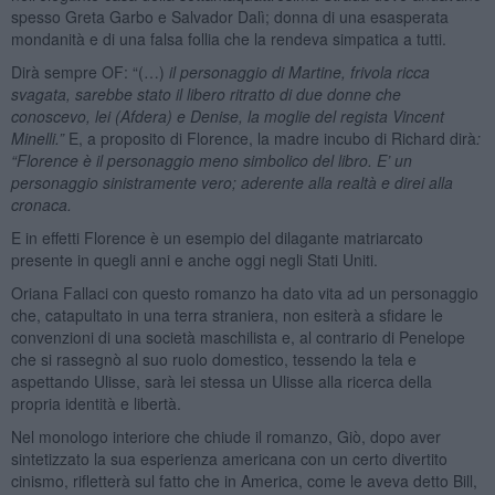
spesso Greta Garbo e Salvador Dalì; donna di una esasperata
mondanità e di una falsa follia che la rendeva simpatica a tutti.
Dirà sempre OF: “(…)
il personaggio di Martine, frivola ricca
svagata, sarebbe stato il libero ritratto di due donne che
conoscevo, lei (Afdera) e Denise, la moglie del regista Vincent
Minelli.”
E, a proposito di Florence, la madre incubo di Richard dirà
:
“Florence è il personaggio meno simbolico del libro. E’ un
personaggio sinistramente vero; aderente alla realtà e direi alla
cronaca.
E in effetti Florence è un esempio del dilagante matriarcato
presente in quegli anni e anche oggi negli Stati Uniti.
Oriana Fallaci con questo romanzo ha dato vita ad un personaggio
che, catapultato in una terra straniera, non esiterà a sfidare le
convenzioni di una società maschilista e, al contrario di Penelope
che si rassegnò al suo ruolo domestico, tessendo la tela e
aspettando Ulisse, sarà lei stessa un Ulisse alla ricerca della
propria identità e libertà.
Nel monologo interiore che chiude il romanzo, Giò, dopo aver
sintetizzato la sua esperienza americana con un certo divertito
cinismo, rifletterà sul fatto che in America, come le aveva detto Bill,