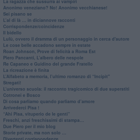
​La ragazza che sussurra ai vampiri
​Anonimo veneziano? No! Anonimo vecchianese!
​Sei pisano se
​L’al di là … in diciannove racconti
Corrispondenze/coincidenze
Il bidello
Lulù, ovvero il dramma di un personaggio in cerca d'autore
Le cose belle accadono sempre in estate
Roan Johnson, Prove di felicità a Roma Est
Piero Pancanti, L’albero delle nespole
Re Capaneo e Guidino del grande Fratello
La ricreazione è finita
​L’Alfabeto a memoria, l’ultimo romanzo di “Incipit"
​Stregati!
L’universo scuola: il racconto tragicomico di due superstiti
Cotronei e Bosco
Di cosa parliamo quando parliamo d’amore
Arrivederci Pisa !
​“Ahi Pisa, vituperio de le genti”
Freschi, anzi freschissimi di stampa…
​Due Piero per il mio blog
​Storie private, ma non solo …
Divertenti corrispondenze