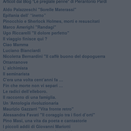
Articoli dal Blog “Le pregiate penne” di Pierantonio Pardi
​Aldo Palazzeschi "Sorelle Materassi"
​Epifania dell’ “inetto”
Pinocchio e Sherlock Holmes, morti e resuscitati
​Marco Amerighi "Randagi"
Ugo Riccarelli "Il dolore perfetto"
​Il viaggio finisce qui ?
​Ciao Mamma
​Luciano Bianciardi
​Nicoletta Bernardini "Il caffè buono del dopoguerra
​Ottantanove
​L’ alchimista
Il seminarista
​C’era una volta cent’anni fa …
​Fin che morte non vi separi …
​Le radici dell’elleboro.
​Il racconto di una famiglia.
Un ‘Antologia rivoluzionaria
​Maurizio Gazzarri "Vita fronte retro"
​Alessandra Favati "Il coraggio tra i fiori d’orti"
​Pino Masi, una vita da poeta e cantastorie
​I piccoli addii di Giovanni Mariotti