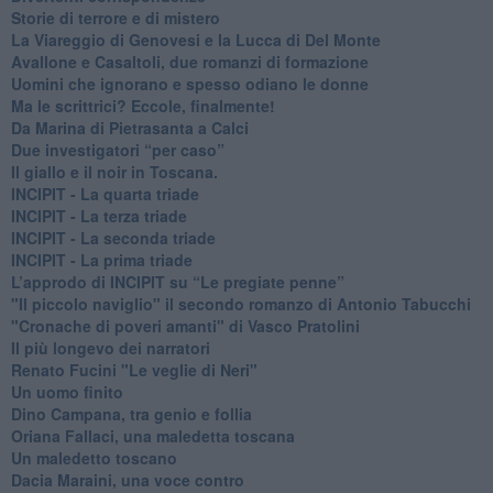
Storie di terrore e di mistero
La Viareggio di Genovesi e la Lucca di Del Monte
Avallone e Casaltoli, due romanzi di formazione
​Uomini che ignorano e spesso odiano le donne
Ma le scrittrici? Eccole, finalmente!
Da Marina di Pietrasanta a Calci
​Due investigatori “per caso”
​Il giallo e il noir in Toscana.
INCIPIT - La quarta triade
INCIPIT - La terza triade
INCIPIT - La seconda triade
INCIPIT - La prima triade
L’approdo di INCIPIT su “Le pregiate penne”
​"Il piccolo naviglio" il secondo romanzo di Antonio Tabucchi
​"Cronache di poveri amanti" di Vasco Pratolini
​Il più longevo dei narratori
Renato Fucini "Le veglie di Neri"
Un uomo finito
​Dino Campana, tra genio e follia
​Oriana Fallaci, una maledetta toscana
​Un maledetto toscano
​Dacia Maraini, una voce contro