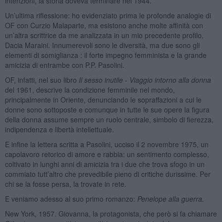
intenzioni, la storia doveva terminare nel 1944.
Un’ultima riflessione: ho evidenziato prima le profonde analogie di
OF con Curzio Malaparte, ma esistono anche molte affinità con
un’altra scrittrice da me analizzata in un mio precedente profilo,
Dacia Maraini. Innumerevoli sono le diversità, ma due sono gli
elementi di somiglianza : il forte impegno femminista e la grande
amicizia di entrambe con P.P. Pasolini.
OF, infatti, nel suo libro
Il sesso inutile - Viaggio intorno alla donna
del 1961, descrive la condizione femminile nel mondo,
principalmente in Oriente, denunciando le sopraffazioni a cui le
donne sono sottoposte e comunque in tutte le sue opere la figura
della donna assume sempre un ruolo centrale, simbolo di fierezza,
indipendenza e libertà intellettuale.
E infine la lettera scritta a Pasolini, ucciso il 2 novembre 1975, un
capolavoro retorico di amore e rabbia: un sentimento complesso,
coltivato in lunghi anni di amicizia tra i due che trova sfogo in un
commiato tutt’altro che prevedibile pieno di critiche durissime. Per
chi se la fosse persa, la trovate in rete.
E veniamo adesso al suo primo romanzo:
Penelope alla guerra.
New York, 1957. Giovanna, la protagonista, che però si fa chiamare