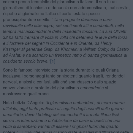
celebre penna femminile del giornalismo italiano. Il suo fu un
giornalismo di inchiesta e denuncia non addomesticato, mai servile,
rispetto al giornalismo italico di certe testate spesso
pronosupinante e servile: “
Una progenie dantesca è pure
ravvisabile nello stile aspro, nei sentimenti alti e combattuti, nella
tempra mai accomodante della maledetta toscana. La sua Olivetti
32 ha fatto tremare di volta in volta chi deteneva le leve della forza
e il forziere dei segreti in Occidente e in Oriente, da Henry
Kissinger al generale Giap, da Khomeini a William Colby, da Castro
ad Arafat, e ha scandito un frenetico ritmo di danza giornalistica al
cosiddetto secolo breve.
”
[1]
Sono le famose interviste con la storia durante le quali Oriana
incalzava i personaggi tanto onnipotenti quanto fragili, rendendoli
nervosi, ansiosi e confusi, affinché sbandassero dallo spazio
convenzionale e protetto del giornalismo
embedded
e si
mostrassero quali erano.
Nota Letizia D’Angelo:
“Il giornalismo embedded , di mero referto
ufficiale, oggi tanto praticato al seguito degli eserciti delle guerre
umanitarie, dove i briefing dei comandanti d’armata filano lisci
senza un’interruzione o un’obiezione da parte di quelli che una
volta si sarebbero vantati di essere i ringhiosi tutori del quarto
potere (…) così che prima ci sono state le palesi mistificazioni delle