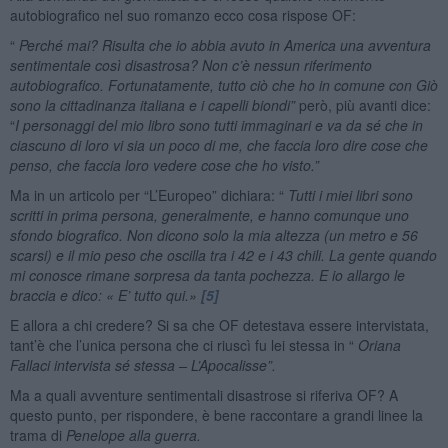
autobiografico nel suo romanzo ecco cosa rispose OF:
“
Perché mai? Risulta che io abbia avuto in America una avventura
sentimentale così disastrosa? Non c’è nessun riferimento
autobiografico. Fortunatamente, tutto ciò che ho in comune con Giò
sono la cittadinanza italiana e i capelli biondi”
però, più avanti dice:
“
I personaggi del mio libro sono tutti immaginari e va da sé che in
ciascuno di loro vi sia un poco di me, che faccia loro dire cose che
penso, che faccia loro vedere cose che ho visto.”
Ma in un articolo per “L’Europeo” dichiara: “
Tutti i miei libri sono
scritti in prima persona, generalmente, e hanno comunque uno
sfondo biografico. Non dicono solo la mia altezza (un metro e 56
scarsi) e il mio peso che oscilla tra i 42 e i 43 chili. La gente quando
mi conosce rimane sorpresa da tanta pochezza. E io allargo le
braccia e dico: « E’ tutto qui.»
[5]
E allora a chi credere? Si sa che OF detestava essere intervistata,
tant’è che l’unica persona che ci riuscì fu lei stessa in “
Oriana
Fallaci intervista sé stessa – L’Apocalisse”.
Ma a quali avventure sentimentali disastrose si riferiva OF? A
questo punto, per rispondere, è bene raccontare a grandi linee la
trama di
Penelope alla guerra.