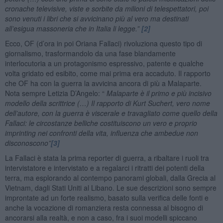
cronache televisive, viste e sorbite da milioni di telespettatori, poi
sono venuti i libri che si avvicinano più al vero ma destinati
all’esigua massoneria che in Italia li legge.”
[2]
Ecco, OF (d’ora in poi Oriana Fallaci) rivoluziona questo tipo di
giornalismo, trasformandolo da una fase blandamente
interlocutoria a un protagonismo espressivo, patente e qualche
volta gridato ed esibito, come mai prima era accaduto. Il rapporto
che OF ha con la guerra la avvicina ancora di più a Malaparte.
Nota sempre Letizia D’Angelo: “
Malaparte è il primo e più incisivo
modello della scrittrice (…) Il rapporto di Kurt Suchert, vero nome
dell’autore, con la guerra è viscerale e travagliato come quello della
Fallaci: le circostanze belliche costituiscono un vero e proprio
imprinting nei confronti della vita, influenza che ambedue non
disconoscono”
[3]
La Fallaci è stata la prima reporter di guerra, a ribaltare i ruoli tra
intervistatore e intervistato e a regalarci i ritratti dei potenti della
terra, ma esplorando al contempo panorami globali, dalla Grecia al
Vietnam, dagli Stati Uniti al Libano. Le sue descrizioni sono sempre
improntate ad un forte realismo, basato sulla verifica delle fonti e
anche la vocazione di romanziera resta connessa al bisogno di
ancorarsi alla realtà, e non a caso, fra i suoi modelli spiccano