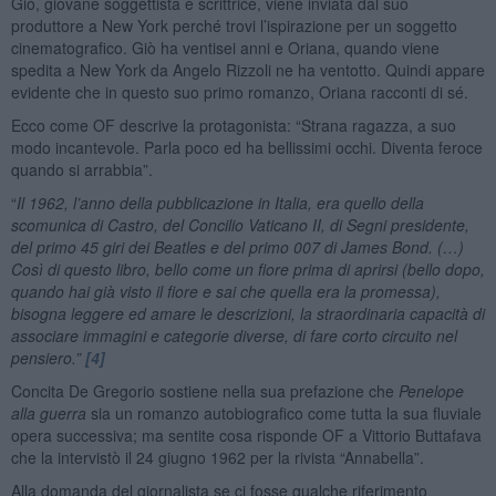
Giò, giovane soggettista e scrittrice, viene inviata dal suo
produttore a New York perché trovi l’ispirazione per un soggetto
cinematografico. Giò ha ventisei anni e Oriana, quando viene
spedita a New York da Angelo Rizzoli ne ha ventotto. Quindi appare
evidente che in questo suo primo romanzo, Oriana racconti di sé.
Ecco come OF descrive la protagonista: “Strana ragazza, a suo
modo incantevole. Parla poco ed ha bellissimi occhi. Diventa feroce
quando si arrabbia”.
“
Il 1962, l’anno della pubblicazione in Italia, era quello della
scomunica di Castro, del Concilio Vaticano II, di Segni presidente,
del primo 45 giri dei Beatles e del primo 007 di James Bond. (…)
Così di questo libro, bello come un fiore prima di aprirsi (bello dopo,
quando hai già visto il fiore e sai che quella era la promessa),
bisogna leggere ed amare le descrizioni, la straordinaria capacità di
associare immagini e categorie diverse, di fare corto circuito nel
pensiero.”
[4]
Concita De Gregorio sostiene nella sua prefazione che
Penelope
alla guerra
sia un romanzo autobiografico come tutta la sua fluviale
opera successiva; ma sentite cosa risponde OF a Vittorio Buttafava
che la intervistò il 24 giugno 1962 per la rivista “Annabella”.
Alla domanda del giornalista se ci fosse qualche riferimento