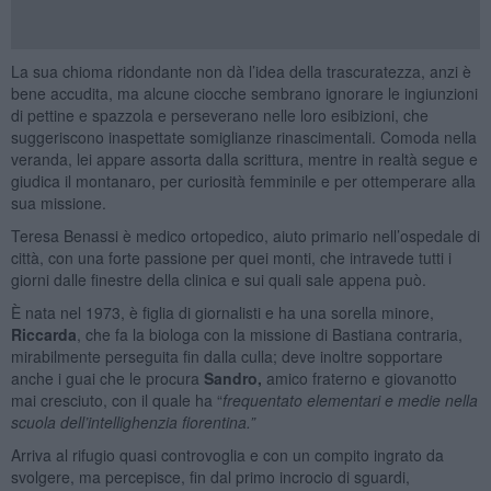
La sua chioma ridondante non dà l’idea della trascuratezza, anzi è
bene accudita, ma alcune ciocche sembrano ignorare le ingiunzioni
di pettine e spazzola e perseverano nelle loro esibizioni, che
suggeriscono inaspettate somiglianze rinascimentali. Comoda nella
veranda, lei appare assorta dalla scrittura, mentre in realtà segue e
giudica il montanaro, per curiosità femminile e per ottemperare alla
sua missione.
Teresa Benassi è medico ortopedico, aiuto primario nell’ospedale di
città, con una forte passione per quei monti, che intravede tutti i
giorni dalle finestre della clinica e sui quali sale appena può.
È nata nel 1973, è figlia di giornalisti e ha una sorella minore,
Riccarda
, che fa la biologa con la missione di Bastiana contraria,
mirabilmente perseguita fin dalla culla; deve inoltre sopportare
anche i guai che le procura
Sandro,
amico fraterno e giovanotto
mai cresciuto, con il quale ha “
frequentato elementari e medie nella
scuola dell’intellighenzia fiorentina.”
Arriva al rifugio quasi controvoglia e con un compito ingrato da
svolgere, ma percepisce, fin dal primo incrocio di sguardi,