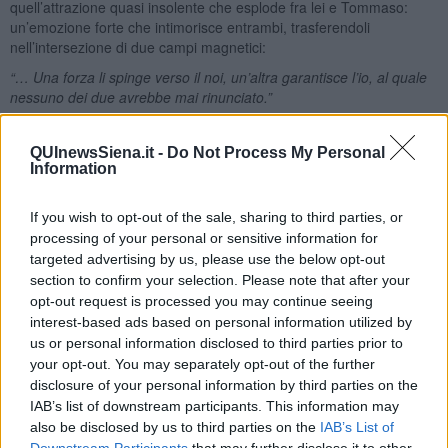
quell’attrazione quasi insolente che esplode fra lei e Tommaso:
un’emozione forte che intimorisce entrambi, trasferendoli
nell’intersezione di due campi magnetici:
“… Una forza li spinge verso il noi, un’altra garantisce l’io, al quale
nessuno dei due avrebbe mai rinunciato.”
La loro storia nasce nel solstizio invernale, un giorno-ossimoro, in
cui inizia la buia stagione invernale e le ore di luce cominciano a
QUInewsSiena.it -
Do Not Process My Personal
crescere: la rinascita luminosa parte sempre dall’oscurità profonda.
Information
La dottoressa svolge un mestiere di grande responsabilità e si
trova spesso di fronte a scelte difficili, verso pazienti con gravi
If you wish to opt-out of the sale, sharing to third parties, or
traumi, dove le competenze professionali non possono permettersi
processing of your personal or sensitive information for
instabilità emotive. Si è costruita una solida struttura interiore, fatta
targeted advertising by us, please use the below opt-out
di certezze acquisite sul campo e di una naturale propensione al
section to confirm your selection. Please note that after your
dialogo col paziente, che in quei momenti ha bisogno, oltre che del
opt-out request is processed you may continue seeing
bisturi, anche di oneste dosi di comprensione, positività e
interest-based ads based on personal information utilized by
incoraggiamento.
us or personal information disclosed to third parties prior to
your opt-out. You may separately opt-out of the further
Non è istintiva e fumina come Tommaso e la si potrebbe definire
pacata ed equilibrata; non è comunque una suora di clausura, ha
disclosure of your personal information by third parties on the
avuto le sue storie, tutte prive di rimpianti e di rimorsi ed è
IAB’s list of downstream participants. This information may
sostanzialmente appagata della sua vita professionale e non.
also be disclosed by us to third parties on the
IAB’s List of