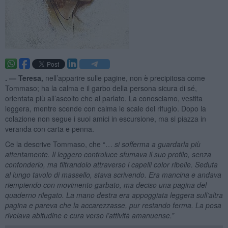
. —
Teresa,
nell’apparire sulle pagine, non è precipitosa come
Tommaso; ha la calma e il garbo della persona sicura di sé,
orientata più all’ascolto che al parlato. La conosciamo, vestita
leggera, mentre scende con calma le scale del rifugio. Dopo la
colazione non segue i suoi amici in escursione, ma si piazza in
veranda con carta e penna.
Ce la descrive Tommaso, che “…
si sofferma a guardarla più
attentamente. Il leggero controluce sfumava il suo profilo, senza
confonderlo, ma filtrandolo attraverso i capelli color ribelle. Seduta
al lungo tavolo di massello, stava scrivendo. Era mancina e andava
riempiendo con movimento garbato, ma deciso una pagina del
quaderno rilegato. La mano destra era appoggiata leggera sull’altra
pagina e pareva che la accarezzasse, pur restando ferma. La posa
rivelava abitudine e cura verso l’attività amanuense.”