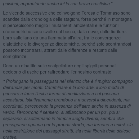
pulsioni, approntando anche lei la sua brava crosticina.”
Le vicende successive che coinvolgono Teresa e Tommaso sono
scandite dalla cronologia delle stagioni, forse perché in montagna
si percepiscono meglio i mutamenti ambientali e le funzioni
cronometriche sono svolte dal bosco, dalla neve, dalle fioriture.
Loro saltellano da una fiammata all’altra, fra le convergenze
dialettiche e le divergenze dicotomiche, perché solo scontrandosi
possono incontrarsi, attratti dalle differenze e respinti dalle
somiglianze.
Dopo un dibattito sulle scalpellature degli spigoli personali,
decidono di uscire per raffreddare l’ennesimo contrasto:
“ Prolungano la passeggiata nel silenzio che è il miglior compagno
dell’andar per monti. Camminare è la loro arte, il loro modo di
pensare e forse l’unica forma di meditazione a cui possano
accostarsi. Istintivamente prendono a muoversi indipendenti, ma
coordinati, percependo la presenza dell’altro anche in assenza di
verbo. Percorrono il sentiero, si affiancano per un po’, poi si
separano, si soffermano in tempi e luoghi diversi; sembra che
proseguano ognuno per la propria strada, ma tornano a unirsi, sia
nella costrizione dei passaggi stretti, sia nella libertà delle distese
prative.