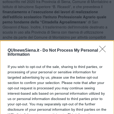
sottoscritto nel 2020 tra Provincia di Siena, Comune di Montalcino e
Istituto di Istruzione Superiore “B. Ricasoli”, e che prevedeva il
finanziamento e l’esecuzione dei lavori di realizzazione
dell'edificio scolastico l'Istituto Professionale Agrario quale
perno fondante della “Cittadella Agroalimentare
” di San
Giovanni d'Asso. Inoltre, il trasferimento dell'immobile destinato a
scuola in uso alla Provincia di Siena con riserva di utilizzazione
anche da parte del Comune di Montalcino per attività compatibili
con l’utilizzo per l’insegnamento e l’assegnazione all’Istituto di
Istruzione Superiore “B. Ricasoli”, con indirizzo professionale
QUInewsSiena.it -
Do Not Process My Personal
agrario.
Information
If you wish to opt-out of the sale, sharing to third parties, or
processing of your personal or sensitive information for
“Si tratta di un intervento che punta alla realizzazione di una nuova
targeted advertising by us, please use the below opt-out
struttura scolastica specializzata in un territorio fortemente vocato
section to confirm your selection. Please note that after your
all’agricoltura. Sarà un polo di eccellenza per la formazione
opt-out request is processed you may continue seeing
superiore dei ragazzi in un settore che ha una crescente domanda
interest-based ads based on personal information utilized by
di manodopera specializzata da svilupparsi in forte sinergia con le
us or personal information disclosed to third parties prior to
aziende del territorio del sud della provincia. Ma sarà anche un
your opt-out. You may separately opt-out of the further
luogo per la formazione del personale già avviato al lavoro con
disclosure of your personal information by third parties on the
l’obiettivo di una migliore professionalizzazione e la possibilità di