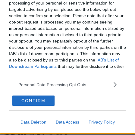
processing of your personal or sensitive information for
genitori e ai team educativi che operano nei servizi: abbiamo
targeted advertising by us, please use the below opt-out
messo in campo delle importanti modifiche che oltre a venire
section to confirm your selection. Please note that after your
sempre più incontro alle esigenze delle famiglie che utilizzano
questi servizi in supporto all'attività scolastiche ci darà l'opportunità
opt-out request is processed you may continue seeing
di accedere ai finanziamenti del fondo sociale europeo, in
interest-based ads based on personal information utilized by
collaborazione con la Regione Toscana".
us or personal information disclosed to third parties prior to
Il prolungamento dell'orario per il nido d'ìnfanzia comunale,
your opt-out. You may separately opt-out of the further
esclusivamente per i bambini iscritti al nido, aprirà da Ottobre nel
disclosure of your personal information by third parties on the
rispetto dei tempi di ambientamento dei piccoli, e si potrà richiedere
IAB’s list of downstream participants. This information may
fino al 31 Luglio con orario 16 alle 18,30.
also be disclosed by us to third parties on the
IAB’s List of
Downstream Participants
that may further disclose it to other
third parties.
Personal Data Processing Opt Outs
Al momento il servizio potrà accogliere sette bambini, in attesa che
dalla Regione ci sia la risposta per il finanziamento che ci darà la
possibilità di accoglierne altri. Il servizio si potrà richiedere per
CONFIRM
l'intera settimana oppure solo per alcuni giorni settimanali (da 2 a
4).
Allo Spazio Gioco si potranno iscrivere i bambini dai 18 mesi ai 3
anni di età (massimo 12 bambini), questo ha un orario dalle 8 alle
Data Deletion
Data Access
Privacy Policy
12 e, novità introdotta da quest'anno, il servizio aprirà dal 1
Settembre e chiuderà il 30 Giugno.