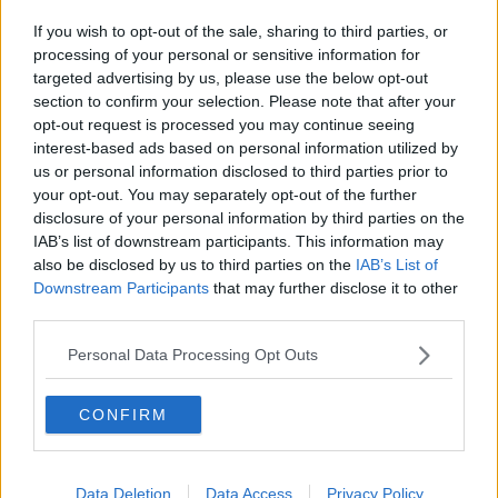
"Chiediamo un cambio di passo per la gestione della Tenuta di
Suvignano - spiega
la consigliera Anna Paris
- Per dare stabilità e
If you wish to opt-out of the sale, sharing to third parties, or
un futuro alla Tenuta c’è bisogno di potenziare la redditività della
processing of your personal or sensitive information for
società modernizzando l’attività agricola e introducendo nuovi
targeted advertising by us, please use the below opt-out
processi produttivi come ad esempio quelli di trasformazione e
section to confirm your selection. Please note that after your
commercializzazione dei prodotti agricoli. Solo con questo
opt-out request is processed you may continue seeing
potenziamento è possibile rendere autonoma la gestione della
interest-based ads based on personal information utilized by
Tenuta che, anche per gli effetti della pandemia, in questi anni si è
us or personal information disclosed to third parties prior to
retta soprattutto grazie ai contributi regionali. Chiediamo, inoltre,
your opt-out. You may separately opt-out of the further
che venga valutata la possibilità di ottenere la qualifica di
disclosure of your personal information by third parties on the
imprenditore agricolo professionale (IAP) per perfezionare la natura
IAB’s list of downstream participants. This information may
della società e poter accedere alle agevolazioni di natura fiscale e
also be disclosed by us to third parties on the
IAB’s List of
tributaria, oltre che per l’accesso ai piani di sviluppo rurale"
Downstream Participants
that may further disclose it to other
third parties.
Personal Data Processing Opt Outs
L’approvazione unanime di questa mozione rappresenta un primo
importante passo affinché dalla
Regione prenda avvio un piano
CONFIRM
delle attività teso a trasformare Suvignano
in un’azienda
agricola modello e all’avanguardia con l’impiego di innovazione in
campo agricolo.
Data Deletion
Data Access
Privacy Policy
Un'azienda agricola che deve creare ricchezza attraverso l'impiego