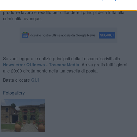
delle proprie risorse e dei propri terreni, un'attività che deve
produrre lavoro e reddito per diffondere i principi della lotta alla
criminalità ovunque.
Se vuoi leggere le notizie principali della Toscana iscriviti alla
Newsletter QUInews - ToscanaMedia.
Arriva gratis tutti i giorni
alle 20:00 direttamente nella tua casella di posta.
Basta cliccare
QUI
Fotogallery