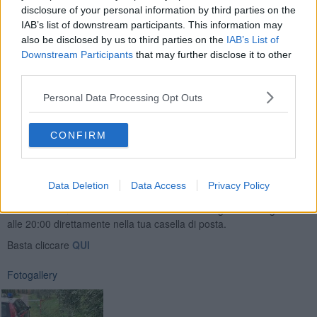
e diverse munizioni
provento di un furto in abitazione perpetrato
disclosure of your personal information by third parties on the
pochi giorni prima a Certaldo.
IAB’s list of downstream participants. This information may
also be disclosed by us to third parties on the
IAB’s List of
Downstream Participants
that may further disclose it to other
third parties.
Le armi e il materiale recuperato, dopo i rilievi investigativi, sono
Personal Data Processing Opt Outs
state riconsegnate al legittimo proprietario.
CONFIRM
Data Deletion
Data Access
Privacy Policy
Se vuoi leggere le notizie principali della Toscana iscriviti alla
Newsletter QUInews - ToscanaMedia.
Arriva gratis tutti i giorni
alle 20:00 direttamente nella tua casella di posta.
Basta cliccare
QUI
Fotogallery