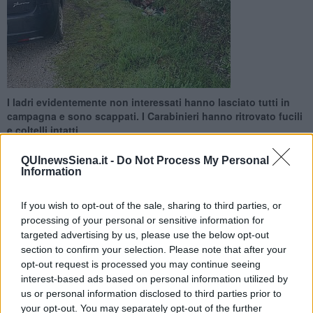
I ladri evidentemente non interessati hanno lasciato tutti in
campagna e sono scappati. I Carabinieri hanno ritrovato fucili
e coltelli intatti
QUInewsSiena.it -
Do Not Process My Personal
Information
If you wish to opt-out of the sale, sharing to third parties, or
SAN GIMIGNANO —
Un colpo andato a buon fine, ma il contenuto
processing of your personal or sensitive information for
della cassetta di sicurezza non era di gradimento dei ladri. Per
targeted advertising by us, please use the below opt-out
questo hanno deciso di abbandonarlo in un campo. Durante uno
section to confirm your selection. Please note that after your
dei numerosi servizi svolti nel fine settimana, i militari di
San
opt-out request is processed you may continue seeing
Gimignano
hanno rinvenuto nelle campagne
una cassaforte per
interest-based ads based on personal information utilized by
fucili aperta e con evidenti segni di forzatura.
us or personal information disclosed to third parties prior to
All’interno sono stati recuperati
due fucili da caccia, un pugnale
your opt-out. You may separately opt-out of the further