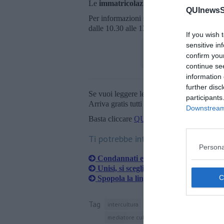
Le
immatricolazioni
per tutti i corsi di la
QUInewsSi
Per informazioni sui corsi di laurea e i servi
dalle 10.30 alle 13; il martedì e giovedì an
If you wish 
sensitive in
confirm you
continue se
information 
further disc
Se vuoi leggere le notizie principali della T
participants
Arriva gratis tutti i giorni alle 20:00 dirett
Downstream 
Basta cliccare
QUI
Ti potrebbe interessare anche:
Persona
Condannati ex rettore e ex direttore
Unisi, si sceglie il nuovo rettore
Spopola la lingua italiana
Tag
intercultura
università per stranieri di sie
mediatore culturale
linguistica
frances