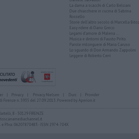
La dama a scacchi di Carlo Belciani
Due chiacchiere in cucina di Sabrina
Rossello
Storie dell'altro secolo di Marcella Bito
Easy ridere di Dario Greco
Legami d'amore di Malena ...
Musica e dintorni di Fausto Pirìto
Parole milonguere di Maria Caruso
Lo sguardo di Don Armando Zappolini
Leggere di Roberto Cerri
er
|
Privacy
|
Privacy Nielsen
|
Durc
|
Provider
di Firenze n. 5935 del 27.09.2013. Powered by
Aperion.it
Martelli, 8 - 50129 FIRENZE
toscanamediachannel.it
F. e P.Iva: 06207870483 - ISSN 2974-704X