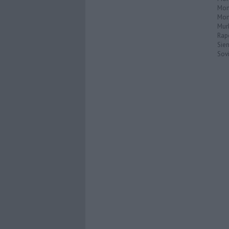
Mont
Mon
Mur
Rap
Sie
Sovi