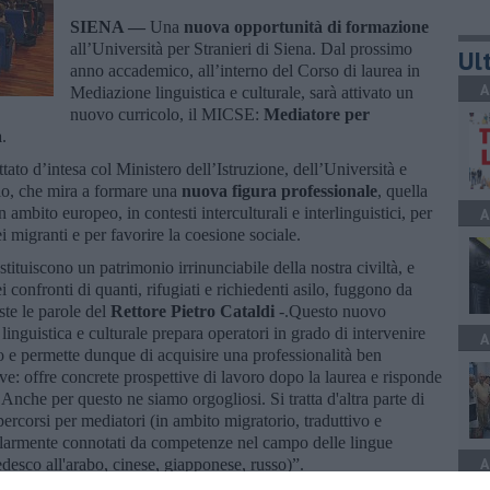
SIENA —
Una
nuova opportunità di formazione
all’Università per Stranieri di Siena. Dal prossimo
Ult
anno accademico, all’interno del Corso di laurea in
A
Mediazione linguistica e culturale, sarà attivato un
nuovo curricolo, il MICSE:
Mediatore per
a
.
ttato d’intesa col Ministero dell’Istruzione, dell’Università e
io, che mira a formare una
nuova figura professionale
, quella
 ambito europeo, in contesti interculturali e interlinguistici, per
A
 migranti e per favorire la coesione sociale.
stituiscono un patrimonio irrinunciabile della nostra civiltà, e
confronti di quanti, rifugiati e richiedenti asilo, fuggono da
ste le parole del
Rettore Pietro Cataldi
-.Questo nuovo
linguistica e culturale prepara operatori in grado di intervenire
A
o e permette dunque di acquisire una professionalità ben
ive: offre concrete prospettive di lavoro dopo la laurea e risponde
 Anche per questo ne siamo orgogliosi. Si tratta d'altra parte di
ercorsi per mediatori (in ambito migratorio, traduttivo e
icolarmente connotati da competenze nel campo delle lingue
A
tedesco all'arabo, cinese, giapponese, russo)”.