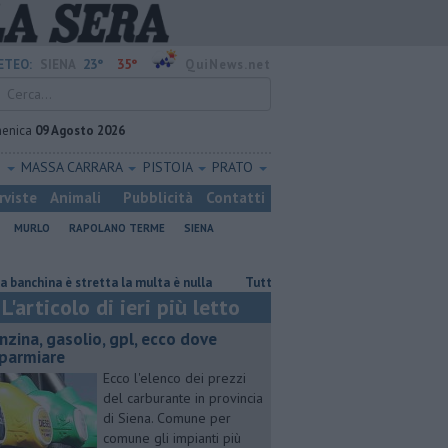
23°
35°
ETEO:
SIENA
QuiNews.net
enica
09 Agosto 2026
O
MASSA CARRARA
PISTOIA
PRATO
rviste
Animali
Pubblicità
Contatti
MURLO
RAPOLANO TERME
SIENA
a è stretta la multa è nulla
​Tutte le offerte di lavoro in provincia di S
L'articolo di ieri più letto
enzina, gasolio, gpl, ecco dove
sparmiare
Ecco l'elenco dei prezzi
del carburante in provincia
di Siena. Comune per
comune gli impianti più