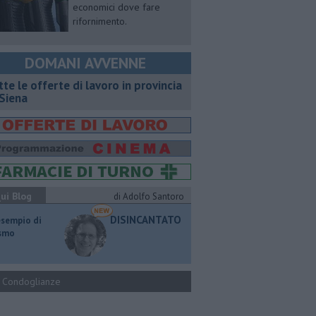
economici dove fare
rifornimento.
DOMANI AVVENNE
utte le offerte di lavoro in provincia
 Siena
ui Blog
di Adolfo Santoro
DISINCANTATO
esempio di
ismo
Condoglianze