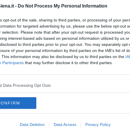
urea partiranno il
1 Agosto.
ena.it -
Do Not Process My Personal Information
zi agli studenti sarà aperto il
front-office
dal lunedì al venerdì
che dalle 14 alle 15,30.
to opt-out of the sale, sharing to third parties, or processing of your per
formation for targeted advertising by us, please use the below opt-out s
r selection. Please note that after your opt-out request is processed y
eing interest-based ads based on personal information utilized by us or
disclosed to third parties prior to your opt-out. You may separately opt-
losure of your personal information by third parties on the IAB’s list of
oscana iscriviti alla
Newsletter QUInews - ToscanaMedia.
. This information may also be disclosed by us to third parties on the
IA
amente nella tua casella di posta.
Participants
that may further disclose it to other third parties.
l Data Processing Opt Outs
 ammnistrativo
CONFIRM
na
ministero dell'istruzione, dell'università e della ricerca
Data Deletion
Data Access
Privacy Policy
e
inglese
spagnolo
tedesco
arabo
cina
russo