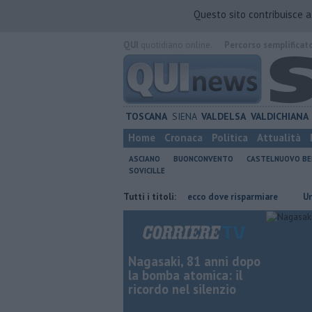
Questo sito contribuisce 
QUI
quotidiano online.
Percorso semplificat
TOSCANA
SIENA
VALDELSA
VALDICHIANA
Home
Cronaca
Politica
Attualità
ASCIANO
BUONCONVENTO
CASTELNUOVO B
SOVICILLE
ia di Siena
​Benzina, gasolio, gpl, ecco dove risparmiare
Tutti i titoli:
Una sonda 
Nagasaki, 81 anni dopo
la bomba atomica: il
ricordo nel silenzio