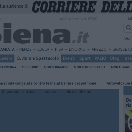
alla audience di
o
Aggiornato alle 07:00
M
Dom
AMIATA
FIRENZE
LUCCA
PISA
LIVORNO
AREZZO
GROSSET
Lavoro
Cultura e Spettacolo
Eventi
Sport
PALIO
Blog
Inte
ERARDENGA
CHIUSDINO
MONTERIGGIONI
MONTERONI D'ARBIA
MONTICIANO
congelata contro le malattie rare del polmone
Autovelox, se la banchin
​B
ri