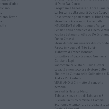
eroni d'arbia
di Dario Dal Canto
ticiano
Progettare il benessere di Erica Fiumalbi
lo
La Toscana della birra di Davide Cappan
olano Terme
Cose strane e posti assurdi di Blue Lam
na
Storielba di Alessandro Canestrelli
cille
NEURONEWS di Alberto Arturo Vergani
Pensieri della domenica di Libero Ventur
Fauda e balagan di Alfredo De Girolam
Enrico Catassi
Storie di ordinaria umanità di Nicolò Ste
Parole in viaggio di Tito Barbini
Turbative di Franco Bonciani
Lo scrittore sfigato di Enrico Guerrini e
Gordiano Lupi
Raccontare di Gusto di Rubina Rovini
Legalità e non solo di Salvatore Calleri
Shalom La Cultura della Solidarietà di 
Andrea Pio Cristiani
VERSI-AMO di Chi mette al centro la
persona
Eureka! di Nausica Manzi
Tabasco senza filtro di Tabasco n.6
Ci vuole un fisico di Michele Campisi
Economia e territorio, da globale a loca
Daniele Salvadori