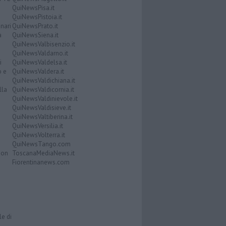
QuiNewsPisa.it
QuiNewsPistoia.it
nari
QuiNewsPrato.it
a
QuiNewsSiena.it
QuiNewsValbisenzio.it
QuiNewsValdarno.it
i
QuiNewsValdelsa.it
o e
QuiNewsValdera.it
QuiNewsValdichiana.it
lla
QuiNewsValdicornia.it
QuiNewsValdinievole.it
QuiNewsValdisieve.it
QuiNewsValtiberina.it
QuiNewsVersilia.it
QuiNewsVolterra.it
QuiNewsTango.com
Don
ToscanaMediaNews.it
Fiorentinanews.com
le di