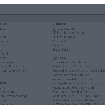
EGORIE
RUBRICHE
naca
Le notizie di oggi
tica
Più Letti della settimana
alità
Più Letti del mese
nomia
Archivio Notizie
ura
Persone
rt
Toscani in TV
tacoli
rviste
QUI BLOG
nion Leader
Disincantato di Adolfo Santoro
rese & Professioni
Incontri d'arte di Riccardo Ferrucci
grammazione Cinema
Racconti della domenica di Marco Celat
Sorridendo di Nicola Belcari
Vignaioli e vini di Nadio Stronchi
MUNI
Le pregiate penne di Pierantonio Pardi
iano
Pagine allegre di Gianni Micheli
nconvento
Psico-cose di Federica Giusti
telnuovo Berardenga
VI PRESENTO I MIEI... di Dino Fiumalbi
usdino
Le stelle di Astrea di Edit Permay
teriggioni
STORIE VISPE MA NON TROPPO DISTR