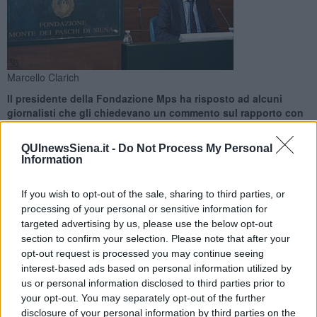
Marcello Clarich
Il presidente della Fondazione Mps ha risposto ad alcuni
giornalisti che gli chiedevano un commento sul rapporto con
il Comune di Siena
QUInewsSiena.it -
Do Not Process My Personal
Information
If you wish to opt-out of the sale, sharing to third parties, or
processing of your personal or sensitive information for
SIENA —
"Voglio proteggere la Fondazione dalla politica
targeted advertising by us, please use the below opt-out
politicante. Parlo con tutti ma sono il primo a non dover rendere
section to confirm your selection. Please note that after your
conto della nostra attività davanti al Consiglio comunale, e questo
opt-out request is processed you may continue seeing
ha scioccato più di qualcuno".
interest-based ads based on personal information utilized by
E' il quotidiano economico francese Les Echos, in un articolo dal
us or personal information disclosed to third parties prior to
titolo "Siena. La gloria decaduta della mucca da latte Mps" a
your opt-out. You may separately opt-out of the further
parlare di un tema quantomai scottante nella settimana decisiva
disclosure of your personal information by third parties on the