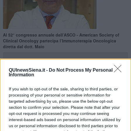
​Al 52° congresso annuale dell’ASCO - American Society of
Clinical Oncology partecipa l’Immunoterapia Oncologica
diretta dal dott. Maio
QUInewsSiena.it -
Do Not Process My Personal
Information
SIENA —
Sarà l'occasione per presentare due anteprime assolute
If you wish to opt-out of the sale, sharing to third parties, or
nella ricerca in immuno-oncologia internazionale: nella sessione
“Trial in Progress”, dedicata ai trial in fase iniziale di sviluppo clinico
processing of your personal or sensitive information for
e con pazienti già arruolati, saranno presentati NIBIT-M4, studio
targeted advertising by us, please use the below opt-out
disegnato per valutare per la prima volta la combinazione di un
section to confirm your selection. Please note that after your
farmaco immunoterapico e di un farmaco epigenetico nel
opt-out request is processed you may continue seeing
trattamento del melanoma metastatico, e lo studio NIBIT-Meso-1,
interest-based ads based on personal information utilized by
primo trial al mondo che valuterà l’associazione di due anticorpi
us or personal information disclosed to third parties prior to
immunomodulanti nel trattamento del mesotelioma maligno.