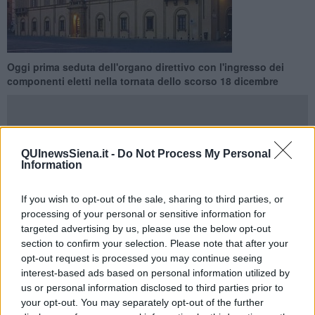
Oggi prima seduta dell'organo direttivo con l'ingresso dei
componenti eletti nella tornata dello scorso 18 dicembre
QUInewsSiena.it -
Do Not Process My Personal
Information
SIENA —
Si svolgerà in
giornata odierna alle ore 15
, in modalità
videoconferenza il primo appuntamento con il nuovo organo
provinciale. Il
Consiglio si riunisce per convalidare gli
If you wish to opt-out of the sale, sharing to third parties, or
eletti
, presentazione delle linee programmatiche a seguito delke
processing of your personal or sensitive information for
elezioni.
targeted advertising by us, please use the below opt-out
section to confirm your selection. Please note that after your
In particolare
saranno emanati
gli indirizzi per la nomina, la
opt-out request is processed you may continue seeing
designazione e la revoca dei rappresentanti della Provincia presso
interest-based ads based on personal information utilized by
Enti, Aziende ed Istituzioni.
us or personal information disclosed to third parties prior to
your opt-out. You may separately opt-out of the further