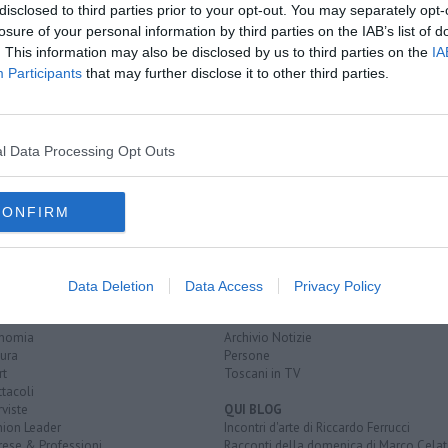
disclosed to third parties prior to your opt-out. You may separately opt-
losure of your personal information by third parties on the IAB’s list of
. This information may also be disclosed by us to third parties on the
IA
ezzo
Participants
that may further disclose it to other third parties.
 mercato
sante
l Data Processing Opt Outs
CONFIRM
EGORIE
RUBRICHE
naca
Le notizie di oggi
Data Deletion
Data Access
Privacy Policy
tica
Più Letti della settimana
alità
Più Letti del mese
nomia
Archivio Notizie
ura
Persone
rt
Toscani in TV
tacoli
rviste
QUI BLOG
nion Leader
Incontri d'arte di Riccardo Ferrucci
rese & Professioni
Racconti della domenica di Marco Celat