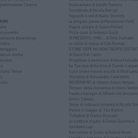
grammazione Cinema
Disincantato di Adolfo Santoro
Sorridendo di Nicola Belcari
Vignaioli e vini di Nadio Stronchi
MUNI
Le pregiate penne di Pierantonio Pardi
iano
Pagine allegre di Gianni Micheli
nconvento
Psico-cose di Federica Giusti
telnuovo Berardenga
VI PRESENTO I MIEI... di Dino Fiumalbi
usdino
Le stelle di Astrea di Edit Permay
teriggioni
STORIE VISPE MA NON TROPPO DISTR
eroni d'arbia
di Dario Dal Canto
ticiano
Progettare il benessere di Erica Fiumalbi
lo
La Toscana della birra di Davide Cappan
olano Terme
Cose strane e posti assurdi di Blue Lam
na
Storielba di Alessandro Canestrelli
cille
NEURONEWS di Alberto Arturo Vergani
Pensieri della domenica di Libero Ventur
Fauda e balagan di Alfredo De Girolam
Enrico Catassi
Storie di ordinaria umanità di Nicolò Ste
Parole in viaggio di Tito Barbini
Turbative di Franco Bonciani
Lo scrittore sfigato di Enrico Guerrini e
Gordiano Lupi
Raccontare di Gusto di Rubina Rovini
Legalità e non solo di Salvatore Calleri