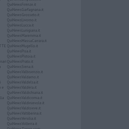
QuiNewsFirenze.it
QuiNewsGarfagnana.it
QuiNewsGrosseto.it
QuiNewsLivorno.it
QuiNewsLucca.it
QuiNewsLunigiana.it
QuiNewsMaremma.it
QuiNewsMassaCarrara.it
ATTE
QuiNewsMugello.it
QuiNewsPisa.it
QuiNewsPistoia.it
nari
QuiNewsPrato.it
a
QuiNewsSiena.it
QuiNewsValbisenzio.it
QuiNewsValdarno.it
i
QuiNewsValdelsa.it
o e
QuiNewsValdera.it
QuiNewsValdichiana.it
lla
QuiNewsValdicornia.it
QuiNewsValdinievole.it
QuiNewsValdisieve.it
QuiNewsValtiberina.it
QuiNewsVersilia.it
QuiNewsVolterra.it
QuiNewsTango.com