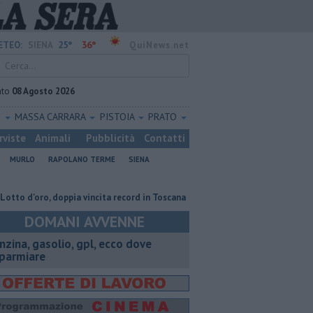
25°
36°
ETEO:
SIENA
QuiNews.net
ato
08 Agosto 2026
O
MASSA CARRARA
PISTOIA
PRATO
rviste
Animali
Pubblicità
Contatti
MURLO
RAPOLANO TERME
SIENA
d'oro, doppia vincita record in Toscana
Una sonda congelata contro le 
DOMANI AVVENNE
enzina, gasolio, gpl, ecco dove
sparmiare