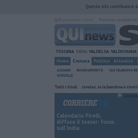
Questo sito contribuisce 
QUI
quotidiano online.
Percorso semplificat
TOSCANA
SIENA
VALDELSA
VALDICHIANA
Home
Cronaca
Politica
Attualità
ASCIANO
BUONCONVENTO
CASTELNUOVO B
SOVICILLE
 le malattie rare del polmone
Tutti i titoli:
Autovelox, se la banchina è stretta la mu
Calendario Pirelli,
diffuso il teaser: focus
sull'India