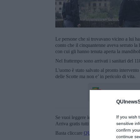
Le persone che si trovavano vicino a lui ha
conto che il cinquantenne aveva serrato la 
con cui gli hanno tenuta aperta la mandibo
Nel frattempo sono arrivati i sanitari del 11
L'uomo è stato salvato al pronto intervento 
delle Scotte ma non e’ in pericolo di vita.
QUInewsSi
If you wish 
Se vuoi leggere le notizie principali della T
Arriva gratis tutti i giorni alle 20:00 dirett
sensitive in
confirm you
Basta cliccare
QUI
continue se