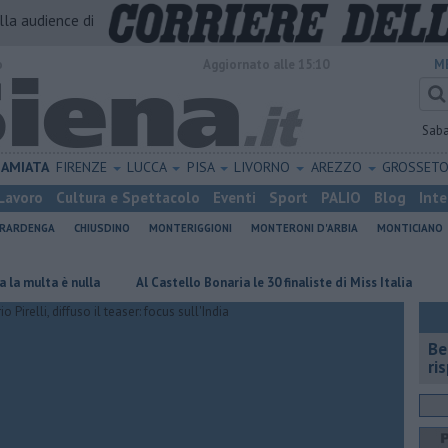
alla audience di
o
Aggiornato alle 15:10
M
Sab
AMIATA
FIRENZE
LUCCA
PISA
LIVORNO
AREZZO
GROSSET
Lavoro
Cultura e Spettacolo
Eventi
Sport
PALIO
Blog
Inte
ERARDENGA
CHIUSDINO
MONTERIGGIONI
MONTERONI D'ARBIA
MONTICIANO
lta è nulla
Al Castello Bonaria le 30 finaliste di Miss Italia
Lotto 
​B
ri