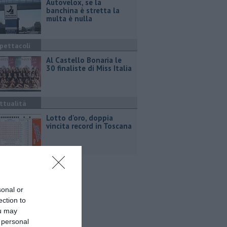
Autovelox, se la
banchina è stretta la
multa è nulla
pettacoli
Al Castello Bonaria le
30 finaliste di Miss Italia
ttualità
Lotto d'oro, doppia
vincita record in Toscana
sonal or
ection to
ou may
 personal