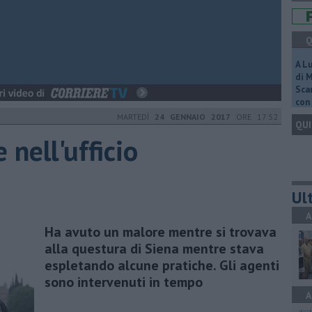
Q
A L
di 
Scar
con 
MARTEDÌ
24 GENNAIO 2017
ORE 17:52
QUI
 nell'ufficio
Ult
A
​Ha avuto un malore mentre si trovava
alla questura di Siena mentre stava
espletando alcune pratiche. Gli agenti
sono intervenuti in tempo
A