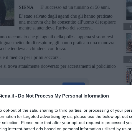
SIENA —
E' successo ad un tunisino di 50 anni.
E' stato salvato dagli agenti che gli hanno praticato
una manovra che ha consentito all’uomo di respirare
S
mentre si attendeva l'arrivo dei soccorsi.
nno raccontato che gli agenti della polizia appena si sono resi
lingua smettendo di respirare, gli hanno praticato una manovra
la che tendeva a chiudersi con forza.
8 e il medico per i primi soccorsi.
A
e si trova attualmente ricoverato per accertamenti al policlinico
ena.it -
Do Not Process My Personal Information
to opt-out of the sale, sharing to third parties, or processing of your per
oscana iscriviti alla
Newsletter QUInews - ToscanaMedia.
amente nella tua casella di posta.
formation for targeted advertising by us, please use the below opt-out s
r selection. Please note that after your opt-out request is processed y
eing interest-based ads based on personal information utilized by us or