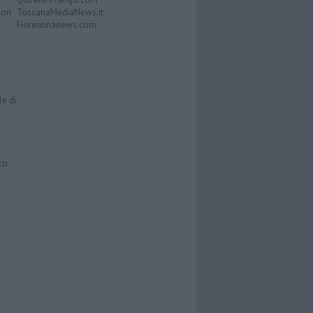
Don
ToscanaMediaNews.it
Fiorentinanews.com
le di
zzi