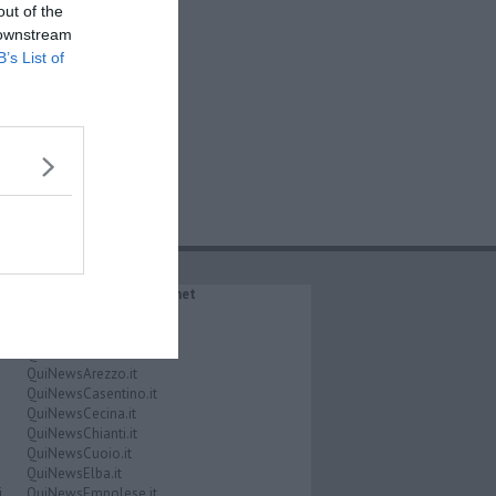
out of the
 downstream
B’s List of
IL NETWORK QuiNews.net
QuiNewsAbetone.it
QuiNewsAmiata.it
QuiNewsAnimali.it
QuiNewsArezzo.it
QuiNewsCasentino.it
QuiNewsCecina.it
QuiNewsChianti.it
QuiNewsCuoio.it
QuiNewsElba.it
i
QuiNewsEmpolese.it