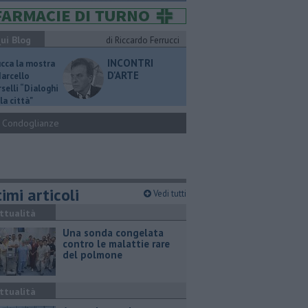
ui Blog
di Riccardo Ferrucci
INCONTRI
ucca la mostra
D'ARTE
Marcello
selli “Dialoghi
la città"
Condoglianze
imi articoli
Vedi tutti
ttualità
Una sonda congelata
contro le malattie rare
del polmone
ttualità