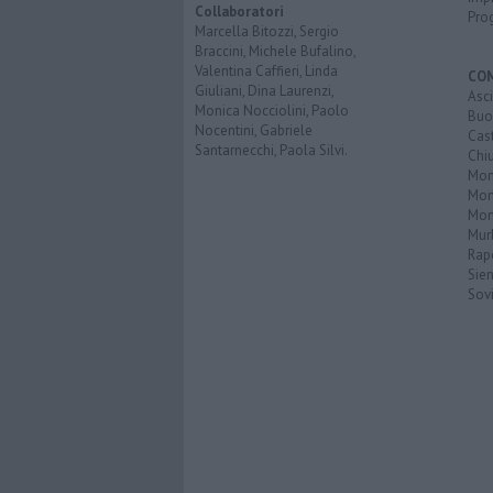
Collaboratori
Pro
Marcella Bitozzi, Sergio
Braccini, Michele Bufalino,
Valentina Caffieri, Linda
CO
Giuliani, Dina Laurenzi,
Asc
Monica Nocciolini, Paolo
Buo
Nocentini, Gabriele
Cas
Santarnecchi, Paola Silvi.
Chi
Mon
Mont
Mon
Mur
Rap
Sie
Sovi