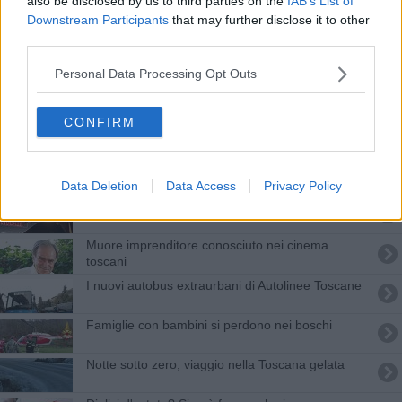
also be disclosed by us to third parties on the
IAB’s List of
Bus, tutti gli orari di Pasqua e Pasquetta
Downstream Participants
that may further disclose it to other
third parties.
Sui binari toscani nuovi treni Pop e Blues
Personal Data Processing Opt Outs
Giovani medici, ci sono 18 posti disponibili
CONFIRM
Due milioni di euro per musei e sistemi museali
Torna il Censimento, 118 Comuni toscani coinvolti
Data Deletion
Data Access
Privacy Policy
Trasporto eccezionale coinvolto nel mortale in A1
Muore imprenditore conosciuto nei cinema
toscani
I nuovi autobus extraurbani di Autolinee Toscane
Famiglie con bambini si perdono nei boschi
Notte sotto zero, viaggio nella Toscana gelata