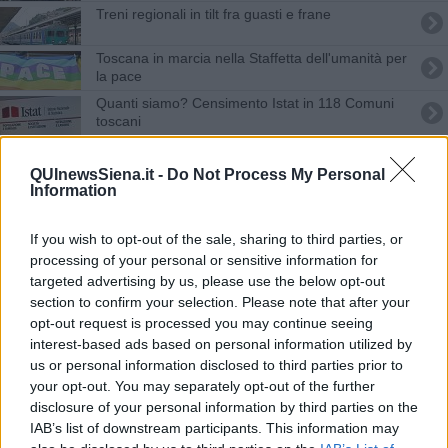
Treni regionali in tilt fra guasti e frane
Toscana in marcia nella Staffetta dell'umanità per
la pace
Quanti siamo? Censimento Istat in 118 Comuni
toscani
Amministrative 2024, tutti i Comuni toscani al voto
QUInewsSiena.it -
Do Not Process My Personal
Information
Si spengono i termosifoni, ecco a chi tocca
Seggi aperti per le elezioni europee e comunali
If you wish to opt-out of the sale, sharing to third parties, or
processing of your personal or sensitive information for
Termosifoni, le date di accensione Comune per
targeted advertising by us, please use the below opt-out
Comune
section to confirm your selection. Please note that after your
opt-out request is processed you may continue seeing
Temporali forti, scatta l'allerta arancione
interest-based ads based on personal information utilized by
us or personal information disclosed to third parties prior to
Gli animalisti toscani contro Lega e Palio
your opt-out. You may separately opt-out of the further
disclosure of your personal information by third parties on the
Pendolari nel caos treni, si annunciano penali
IAB’s list of downstream participants. This information may