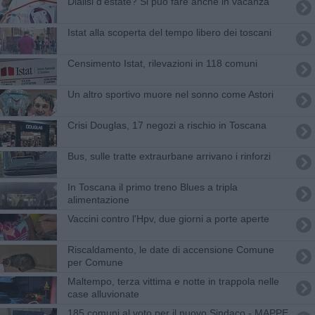
Dialisi d'estate? Si può fare anche in vacanza
Istat alla scoperta del tempo libero dei toscani
Censimento Istat, rilevazioni in 118 comuni
Un altro sportivo muore nel sonno come Astori
Crisi Douglas, 17 negozi a rischio in Toscana
Bus, sulle tratte extraurbane arrivano i rinforzi
In Toscana il primo treno Blues a tripla
alimentazione
Vaccini contro l'Hpv, due giorni a porte aperte
Riscaldamento, le date di accensione Comune
per Comune
Maltempo, terza vittima e notte in trappola nelle
case alluvionate
185 comuni al voto per il nuovo Sindaco - MAPPE